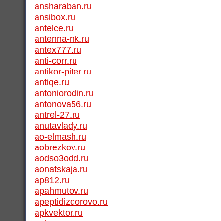
ansharaban.ru
ansibox.ru
antelce.ru
antenna-nk.ru
antex777.ru
anti-corr.ru
antikor-piter.ru
antiqe.ru
antoniorodin.ru
antonova56.ru
antrel-27.ru
anutavlady.ru
ao-elmash.ru
aobrezkov.ru
aodso3odd.ru
aonatskaja.ru
ap812.ru
apahmutov.ru
apeptidizdorovo.ru
apkvektor.ru