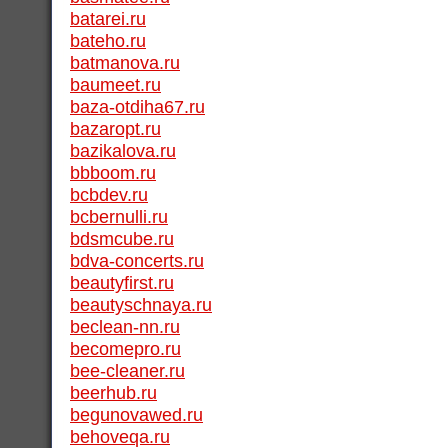
batarei.ru
bateho.ru
batmanova.ru
baumeet.ru
baza-otdiha67.ru
bazaropt.ru
bazikalova.ru
bbboom.ru
bcbdev.ru
bcbernulli.ru
bdsmcube.ru
bdva-concerts.ru
beautyfirst.ru
beautyschnaya.ru
beclean-nn.ru
becomepro.ru
bee-cleaner.ru
beerhub.ru
begunovawed.ru
behoveqa.ru