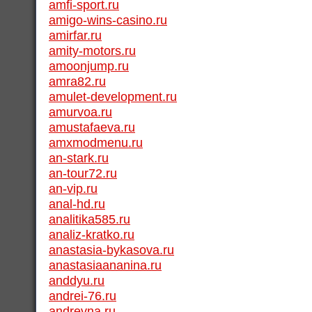
amfi-sport.ru
amigo-wins-casino.ru
amirfar.ru
amity-motors.ru
amoonjump.ru
amra82.ru
amulet-development.ru
amurvoa.ru
amustafaeva.ru
amxmodmenu.ru
an-stark.ru
an-tour72.ru
an-vip.ru
anal-hd.ru
analitika585.ru
analiz-kratko.ru
anastasia-bykasova.ru
anastasiaananina.ru
anddyu.ru
andrei-76.ru
andrevna.ru