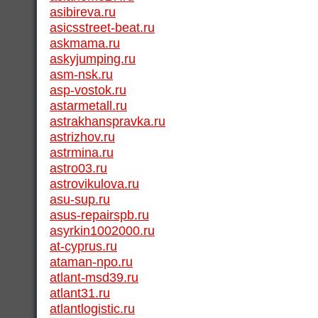
asibireva.ru
asicsstreet-beat.ru
askmama.ru
askyjumping.ru
asm-nsk.ru
asp-vostok.ru
astarmetall.ru
astrakhanspravka.ru
astrizhov.ru
astrmina.ru
astro03.ru
astrovikulova.ru
asu-sup.ru
asus-repairspb.ru
asyrkin1002000.ru
at-cyprus.ru
ataman-npo.ru
atlant-msd39.ru
atlant31.ru
atlantlogistic.ru