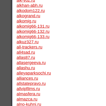
alk-voz.ru
alkhan-abh.ru
alkodom122.ru
alkogrand.ru
alkomig.ru
alkomig66-131.ru
alkomig66-132.ru
alkomig66-133.ru
alkuz327.ru
all-trackers.ru
all4sad.ru
allas87.ru
allasergeeva.ru
allashu.ru
alleyaparksochi.ru
alliances.ru
allstatepravo.ru
allvipfilms.ru
almasfera.ru
almazca.ru
alno-kuhni.ru