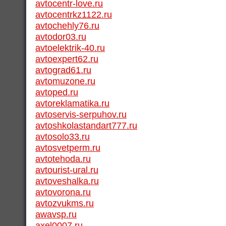
avtocentr-love.ru
avtocentrkz1122.ru
avtochehly76.ru
avtodor03.ru
avtoelektrik-40.ru
avtoexpert62.ru
avtograd61.ru
avtomuzone.ru
avtoped.ru
avtoreklamatika.ru
avtoservis-serpuhov.ru
avtoshkolastandart777.ru
avtosolo33.ru
avtosvetperm.ru
avtotehoda.ru
avtourist-ural.ru
avtoveshalka.ru
avtovorona.ru
avtozvukms.ru
awavsp.ru
axel0007.ru