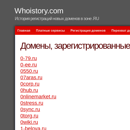
Whoistory.com
История регистраций новых доменов в зоне .RU
Главная
Платные сервисы
Регистрация доменов
Перехват 
Домены, зарегистрированные 
0-79.ru
0-ee.ru
0550.ru
07aras.ru
0corp.ru
0hub.ru
0nlinemarket.ru
0stress.ru
0sync.ru
0torg.ru
0wiki.ru
1-belova.ru