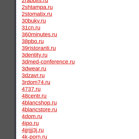
2rabbits.ru
2shtampa.ru
2stomatix.ru
30bukv.ru
31cn.ru
360minutes.ru
38pbo.ru
39ristoranti.ru
3dentity.ru
3dmed-conference.ru
3dwear.ru
3dzavr.ru
3rdom74.ru
4737.ru
48centr.ru
4blancshop.ru
4blancstore.ru
4dom.ru
4ipo.ru
4jjrjjj3j.ru
4k-porn.ru