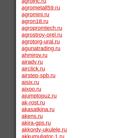
agroinc.ru
agrometall59.ru
agromini.ru
agron18.ru
agropromtech.ru
agrostroy-orel.ru
agrotorg-ural.ru
agunatrading.ru
ahmirov.ru
airadv.ru
airclick.ru
airstep-spb.ru
aisix.ru
aixoo.ru
ajumptopuz.ru
ak-rost.ru
akasatkina.ru
akens.ru
akira-gps.ru
akkordy-ukulele.ru
akkumuliator-1.ru