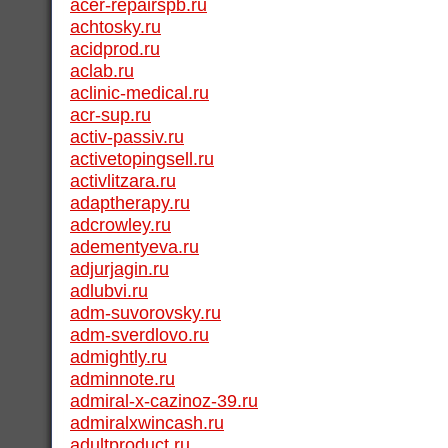
acer-repairspb.ru
achtosky.ru
acidprod.ru
aclab.ru
aclinic-medical.ru
acr-sup.ru
activ-passiv.ru
activetopingsell.ru
activlitzara.ru
adaptherapy.ru
adcrowley.ru
adementyeva.ru
adjurjagin.ru
adlubvi.ru
adm-suvorovsky.ru
adm-sverdlovo.ru
admightly.ru
adminnote.ru
admiral-x-cazinoz-39.ru
admiralxwincash.ru
adultproduct.ru