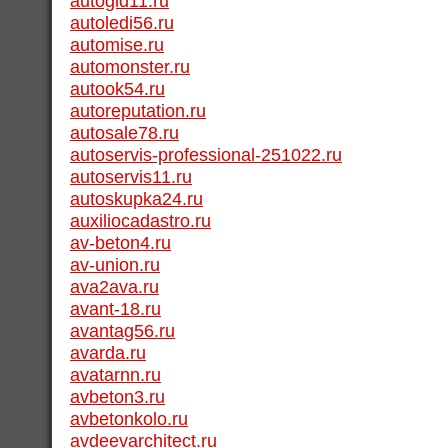
autogid11.ru
autoledi56.ru
automise.ru
automonster.ru
autook54.ru
autoreputation.ru
autosale78.ru
autoservis-professional-251022.ru
autoservis11.ru
autoskupka24.ru
auxiliocadastro.ru
av-beton4.ru
av-union.ru
ava2ava.ru
avant-18.ru
avantag56.ru
avarda.ru
avatarnn.ru
avbeton3.ru
avbetonkolo.ru
avdeevarchitect.ru