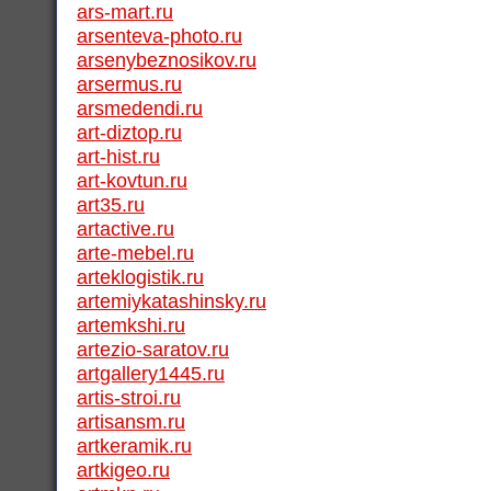
ars-mart.ru
arsenteva-photo.ru
arsenybeznosikov.ru
arsermus.ru
arsmedendi.ru
art-diztop.ru
art-hist.ru
art-kovtun.ru
art35.ru
artactive.ru
arte-mebel.ru
arteklogistik.ru
artemiykatashinsky.ru
artemkshi.ru
artezio-saratov.ru
artgallery1445.ru
artis-stroi.ru
artisansm.ru
artkeramik.ru
artkigeo.ru