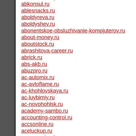
abkonsul.ru
ablesnacks.ru
aboldyreva.ru
aboldyshev.ru
abonentskoe-obsluzhivanie-kompjuterov.ru
about-money.ru
aboutstock.ru
abrashitova-career.ru
abrick.ru
abs-akb.ru
abuzpro.ru
ac-automix.ru
ac-avtoflame.ru
ac-khohlovskaya.ru
ac-luybimiy.ru
ac-novohohlsk.ru
academy-sambo.ru
accounting-control.ru
accsonline.ru
aceluckup.ru