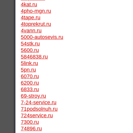
4kat.ru
4pho-mgn.ru
4tape.ru
4toprekrut.ru
4vann.ru
5000-autosevis.ru
54stk.ru
5600.ru
5846838.ru
5link.ru
5pn.ru
6070.ru
6200.ru
6833.ru
69-stroy.ru
7-24-service.ru
71podsolnuh.ru
724service.ru
7300.ru
74896.ru