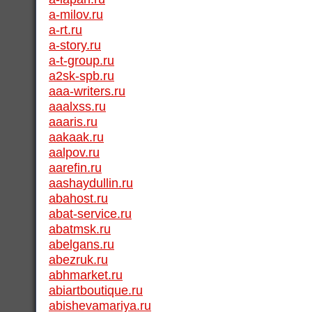
a-milov.ru
a-rt.ru
a-story.ru
a-t-group.ru
a2sk-spb.ru
aaa-writers.ru
aaalxss.ru
aaaris.ru
aakaak.ru
aalpov.ru
aarefin.ru
aashaydullin.ru
abahost.ru
abat-service.ru
abatmsk.ru
abelgans.ru
abezruk.ru
abhmarket.ru
abiartboutique.ru
abishevamariya.ru