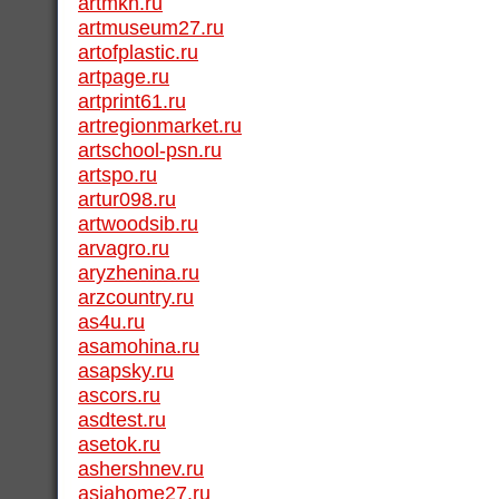
artmkn.ru
artmuseum27.ru
artofplastic.ru
artpage.ru
artprint61.ru
artregionmarket.ru
artschool-psn.ru
artspo.ru
artur098.ru
artwoodsib.ru
arvagro.ru
aryzhenina.ru
arzcountry.ru
as4u.ru
asamohina.ru
asapsky.ru
ascors.ru
asdtest.ru
asetok.ru
ashershnev.ru
asiahome27.ru