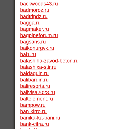
backwoods43.ru
badmoroz.ru
badtripdz.ru
bagga.ru
bagmaker.ru
bagpipeforum.ru
bagsans.ru
baikonurgvk.ru
bal1.ru
balashiha-zavod-beton.ru
balashixa-stir.ru
baldaquin.ru
balibardin.ru
baliresorts.ru
balivisa2023.ru
baltelement.ru
bampow.ru
ban-kirro.ru
banika-ka-bani.ru
bank-cifra.ru