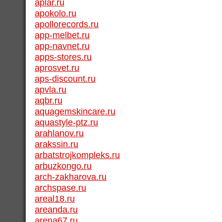
aplar.ru
apokolo.ru
apollorecords.ru
app-melbet.ru
app-navnet.ru
apps-stores.ru
aprosvet.ru
aps-discount.ru
apvla.ru
aqbr.ru
aquagemskincare.ru
aquastyle-ptz.ru
arahlanov.ru
arakssin.ru
arbatstrojkompleks.ru
arbuzkongo.ru
arch-zakharova.ru
archspase.ru
areal18.ru
areanda.ru
arena67.ru