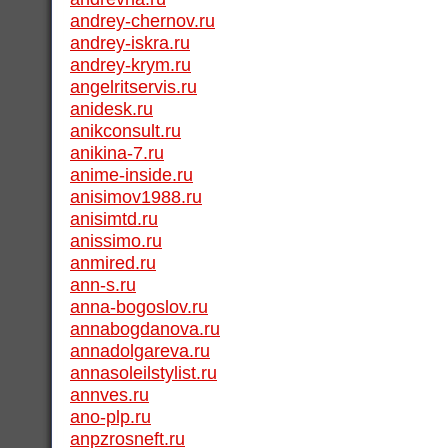
andrey-chernov.ru
andrey-iskra.ru
andrey-krym.ru
angelritservis.ru
anidesk.ru
anikconsult.ru
anikina-7.ru
anime-inside.ru
anisimov1988.ru
anisimtd.ru
anissimo.ru
anmired.ru
ann-s.ru
anna-bogoslov.ru
annabogdanova.ru
annadolgareva.ru
annasoleilstylist.ru
annves.ru
ano-plp.ru
anpzrosneft.ru