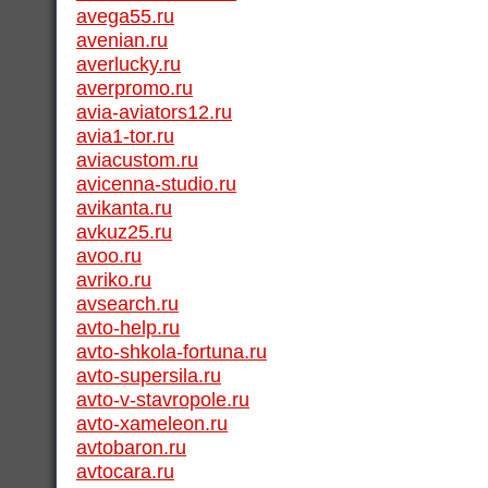
avega55.ru
avenian.ru
averlucky.ru
averpromo.ru
avia-aviators12.ru
avia1-tor.ru
aviacustom.ru
avicenna-studio.ru
avikanta.ru
avkuz25.ru
avoo.ru
avriko.ru
avsearch.ru
avto-help.ru
avto-shkola-fortuna.ru
avto-supersila.ru
avto-v-stavropole.ru
avto-xameleon.ru
avtobaron.ru
avtocara.ru