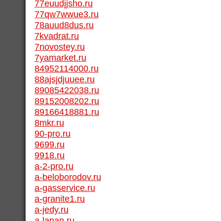
77euudjjsho.ru
77qw7wwue3.ru
78auud8dus.ru
7kvadrat.ru
7novostey.ru
7yamarket.ru
84952114000.ru
88ajsjdjuuee.ru
89085422038.ru
89152008202.ru
89166418881.ru
8mkr.ru
90-pro.ru
9699.ru
9918.ru
a-2-pro.ru
a-beloborodov.ru
a-gasservice.ru
a-granite1.ru
a-jedy.ru
a-lapan.ru