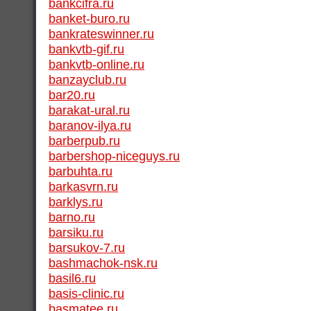
bankcifra.ru
banket-buro.ru
bankrateswinner.ru
bankvtb-gif.ru
bankvtb-online.ru
banzayclub.ru
bar20.ru
barakat-ural.ru
baranov-ilya.ru
barberpub.ru
barbershop-niceguys.ru
barbuhta.ru
barkasvrn.ru
barklys.ru
barno.ru
barsiku.ru
barsukov-7.ru
bashmachok-nsk.ru
basil6.ru
basis-clinic.ru
basmatee.ru