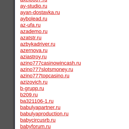
ay-studio.ru
ayan-dostavka.ru
aybolead.ru
az-ufa.ru
azademo.ru
azatstr.ru
azbykadriver.ru
azernova.ru
aziastroy.ru
azino777casinowincash.ru
azino777slotsmoney.ru
azino777topcasino.ru
azizovich.ru
b-grupp.ru
b209.ru
ba321106-1.ru
babulyapartner.ru
babulyaproduction.ru
babycircusrb.ru
babyforum.ru