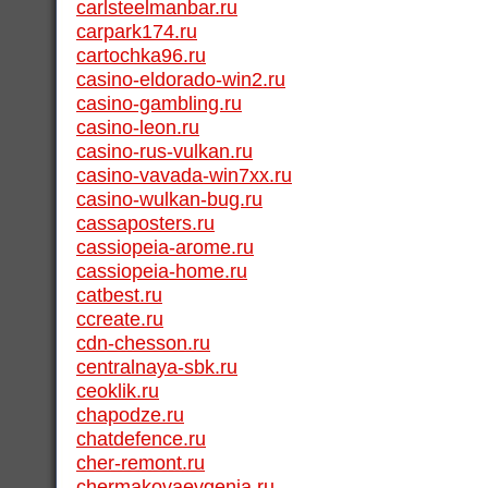
carlsteelmanbar.ru
carpark174.ru
cartochka96.ru
casino-eldorado-win2.ru
casino-gambling.ru
casino-leon.ru
casino-rus-vulkan.ru
casino-vavada-win7xx.ru
casino-wulkan-bug.ru
cassaposters.ru
cassiopeia-arome.ru
cassiopeia-home.ru
catbest.ru
ccreate.ru
cdn-chesson.ru
centralnaya-sbk.ru
ceoklik.ru
chapodze.ru
chatdefence.ru
cher-remont.ru
chermakovaevgenia.ru