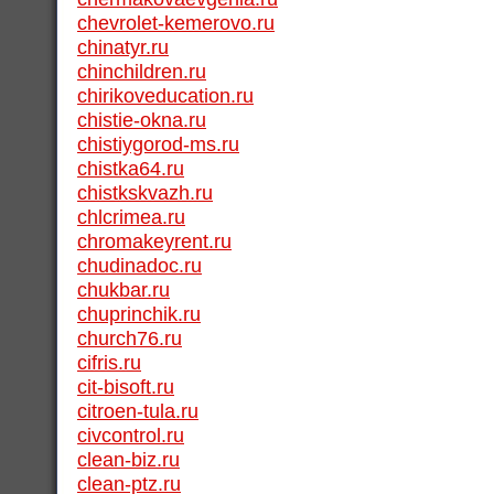
chevrolet-kemerovo.ru
chinatyr.ru
chinchildren.ru
chirikoveducation.ru
chistie-okna.ru
chistiygorod-ms.ru
chistka64.ru
chistkskvazh.ru
chlcrimea.ru
chromakeyrent.ru
chudinadoc.ru
chukbar.ru
chuprinchik.ru
church76.ru
cifris.ru
cit-bisoft.ru
citroen-tula.ru
civcontrol.ru
clean-biz.ru
clean-ptz.ru