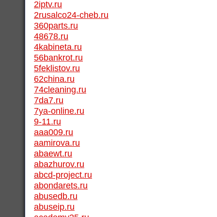
2iptv.ru
2rusalco24-cheb.ru
360parts.ru
48678.ru
4kabineta.ru
56bankrot.ru
5feklistov.ru
62china.ru
74cleaning.ru
7da7.ru
7ya-online.ru
9-11.ru
aaa009.ru
aamirova.ru
abaewt.ru
abazhurov.ru
abcd-project.ru
abondarets.ru
abusedb.ru
abuseip.ru