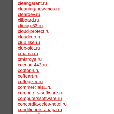
cleangarant.ru
cleaning-new-mos.ru
cleardev.ru
cliboard.ru
clining-63.ru
cloud-protect.ru
cloudcup.ru
club-like.ru
club-slot.ru
cmama.ru
cmktroya.ru
cocount443.ru
codtop4.ru
coffeart.ru
coffegizer.ru
commercial11.ru
computers-software.ru
computerssoftware.ru
concordia-celes-hotel.ru
conditioners-anapa.ru