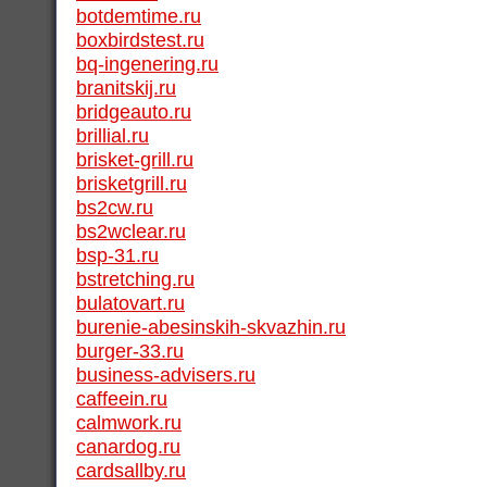
botdemtime.ru
boxbirdstest.ru
bq-ingenering.ru
branitskij.ru
bridgeauto.ru
brillial.ru
brisket-grill.ru
brisketgrill.ru
bs2cw.ru
bs2wclear.ru
bsp-31.ru
bstretching.ru
bulatovart.ru
burenie-abesinskih-skvazhin.ru
burger-33.ru
business-advisers.ru
caffeein.ru
calmwork.ru
canardog.ru
cardsallby.ru