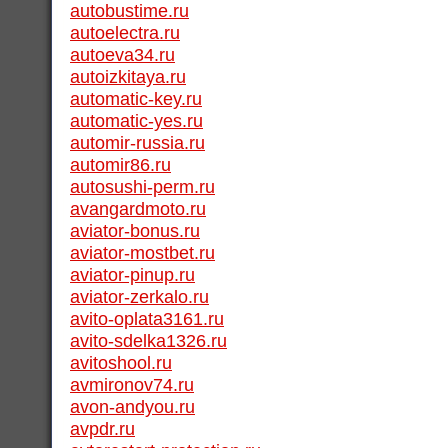
autobustime.ru
autoelectra.ru
autoeva34.ru
autoizkitaya.ru
automatic-key.ru
automatic-yes.ru
automir-russia.ru
automir86.ru
autosushi-perm.ru
avangardmoto.ru
aviator-bonus.ru
aviator-mostbet.ru
aviator-pinup.ru
aviator-zerkalo.ru
avito-oplata3161.ru
avito-sdelka1326.ru
avitoshool.ru
avmironov74.ru
avon-andyou.ru
avpdr.ru