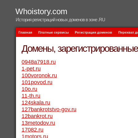
Whoistory.com
История регистраций новых доменов в зоне .RU
Главная
Платные сервисы
Регистрация доменов
Перехват 
Домены, зарегистрированные 
0948a7918.ru
1-pet.ru
100voronok.ru
101povod.ru
10o.ru
11-th.ru
124skala.ru
127bankrotstvo-gov.ru
12bankrot.ru
13metodov.ru
17082.ru
1motors.ru