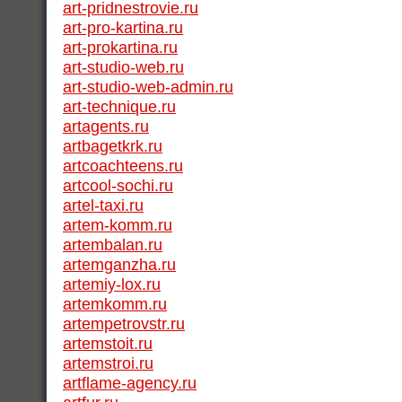
art-pridnestrovie.ru
art-pro-kartina.ru
art-prokartina.ru
art-studio-web.ru
art-studio-web-admin.ru
art-technique.ru
artagents.ru
artbagetkrk.ru
artcoachteens.ru
artcool-sochi.ru
artel-taxi.ru
artem-komm.ru
artembalan.ru
artemganzha.ru
artemiy-lox.ru
artemkomm.ru
artempetrovstr.ru
artemstoit.ru
artemstroi.ru
artflame-agency.ru