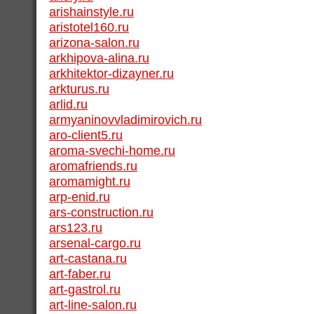
arishainstyle.ru
aristotel160.ru
arizona-salon.ru
arkhipova-alina.ru
arkhitektor-dizayner.ru
arkturus.ru
arlid.ru
armyaninovvladimirovich.ru
aro-client5.ru
aroma-svechi-home.ru
aromafriends.ru
aromamight.ru
arp-enid.ru
ars-construction.ru
ars123.ru
arsenal-cargo.ru
art-castana.ru
art-faber.ru
art-gastrol.ru
art-line-salon.ru