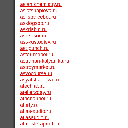
asian-chemistry.ru
asiatshapieva.ru
asiistancebot.ru
asklogspb.ru
askriabin.ru
askzasor.ru
ast-kustodiev.ru
ast-punch.ru
aster-mebel.ru
astrahan-kalyanika.ru
astroymarket.ru
asvocourse.ru
asyatshapieva.ru
atechlab.ru
atelier2day.ru
athchannel.ru
athrty.ru
atlas-audio.ru
atlasaudio.ru
atmosferaproff.ru