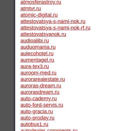
atmosferastroy.ru
atmtvr.ru
atomic-digital.ru
attestovatsya-s-nami-nok.ru
attestovatsya-s-nami-nok-rf.ru
attestovatsyanok.ru
audioalibi.ru
auduomania.ru
aulecohotel.ru
aumentagel.ru
aura-tex3.ru
auroom-med.ru
aurorarealestate.ru
auroras-dream.ru
aurorasdream.ru
auto-cademy.ru
auto-ford-servis.ru
auto-gracia.ru
auto-proday.ru
autobus1.ru
autodealer-comments.ru