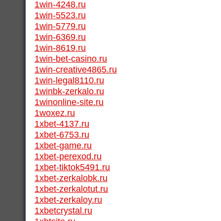
1win-4248.ru
1win-5523.ru
1win-5779.ru
1win-6369.ru
1win-8619.ru
1win-bet-casino.ru
1win-creative4865.ru
1win-legal8110.ru
1winbk-zerkalo.ru
1winonline-site.ru
1woxez.ru
1xbet-4137.ru
1xbet-6753.ru
1xbet-game.ru
1xbet-perexod.ru
1xbet-tiktok5491.ru
1xbet-zerkalobk.ru
1xbet-zerkalotut.ru
1xbet-zerkaloy.ru
1xbetcrystal.ru