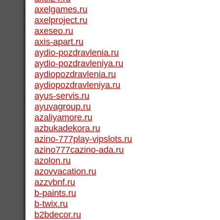
axelgames.ru
axelproject.ru
axeseo.ru
axis-apart.ru
aydio-pozdravlenia.ru
aydio-pozdravleniya.ru
aydiopozdravlenia.ru
aydiopozdravleniya.ru
ayus-servis.ru
ayuvagroup.ru
azaliyamore.ru
azbukadekora.ru
azino-777play-vipslots.ru
azino777cazino-ada.ru
azolon.ru
azovvacation.ru
azzvbnf.ru
b-paints.ru
b-twix.ru
b2bdecor.ru