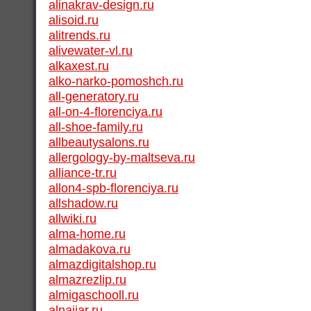
alinakrav-design.ru
alisoid.ru
alitrends.ru
alivewater-vl.ru
alkaxest.ru
alko-narko-pomoshch.ru
all-generatory.ru
all-on-4-florenciya.ru
all-shoe-family.ru
allbeautysalons.ru
allergology-by-maltseva.ru
alliance-tr.ru
allon4-spb-florenciya.ru
allshadow.ru
allwiki.ru
alma-home.ru
almadakova.ru
almazdigitalshop.ru
almazrezlip.ru
almigaschooll.ru
alnajjar.ru