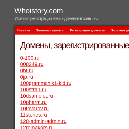
Whoistory.com
История регистраций новых доменов в зоне .RU
Главная
Платные сервисы
Регистрация доменов
Перехват 
Домены, зарегистрированные 
0-100.ru
008249.ru
0ht.ru
0jp.ru
100grammchik1-kld.ru
100stran.ru
10dsamolet.ru
10pharm.ru
10tovarov.ru
11stories.ru
128-admin-admin.ru
12romakors.ru