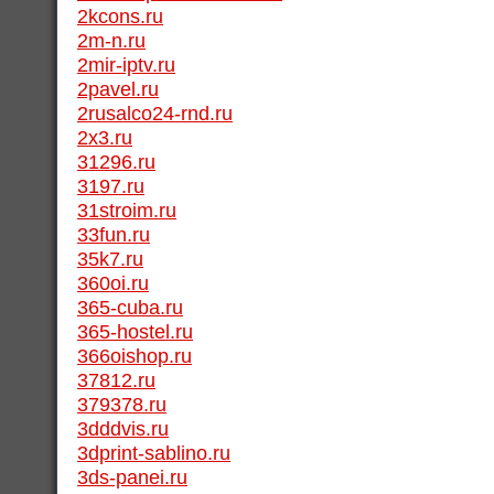
2kcons.ru
2m-n.ru
2mir-iptv.ru
2pavel.ru
2rusalco24-rnd.ru
2x3.ru
31296.ru
3197.ru
31stroim.ru
33fun.ru
35k7.ru
360oi.ru
365-cuba.ru
365-hostel.ru
366oishop.ru
37812.ru
379378.ru
3dddvis.ru
3dprint-sablino.ru
3ds-panei.ru