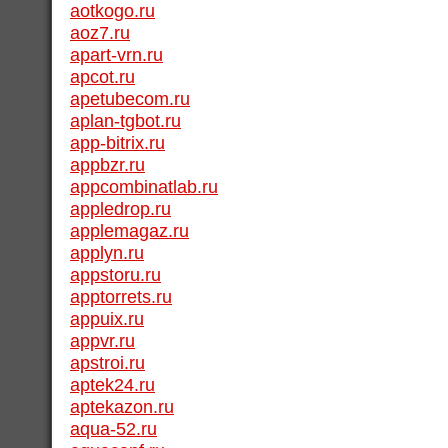
aotkogo.ru
aoz7.ru
apart-vrn.ru
apcot.ru
apetubecom.ru
aplan-tgbot.ru
app-bitrix.ru
appbzr.ru
appcombinatlab.ru
appledrop.ru
applemagaz.ru
applyn.ru
appstoru.ru
apptorrets.ru
appuix.ru
appvr.ru
apstroi.ru
aptek24.ru
aptekazon.ru
aqua-52.ru