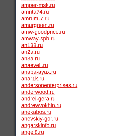
amper-msk.ru
amrita74.ru
amrum-7.ru
amurgreen.ru
amw-goodprice.ru
amway-spb.ru
an138.ru
an2a.ru
an3a.ru
anaeveli.ru
anapa-ayax.ru
anar1k.ru
andersonenterprises.ru
anderwood.ru
andrei-gera.ru
andrewvokhin.ru
anekabos.ru
anevskiy-gor.ru
angarskinfo.ru
angel8.ru