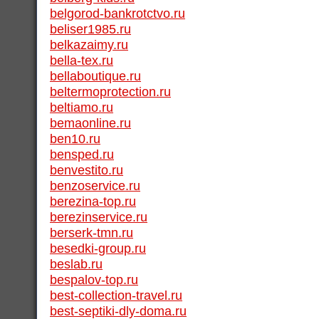
belgorod-bankrotctvo.ru
beliser1985.ru
belkazaimy.ru
bella-tex.ru
bellaboutique.ru
beltermoprotection.ru
beltiamo.ru
bemaonline.ru
ben10.ru
bensped.ru
benvestito.ru
benzoservice.ru
berezina-top.ru
berezinservice.ru
berserk-tmn.ru
besedki-group.ru
beslab.ru
bespalov-top.ru
best-collection-travel.ru
best-septiki-dly-doma.ru