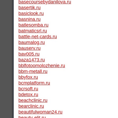
basecoursebydanilova.ru
basertik.ru
basiclook.ru
basnina.ru
batlesomba.ru
batmaticsrl.ru
battle-net-cards.ru
baumalog.ru
bauserv.ru
bav005.ru
baza1473.ru
bblfotoomolozhenie.ru
bbm-metall.ru
bbyfox.ru
bcmplatform.ru
bcrsoft.ru
bdetox.ru
beachclinic.ru
bearclinic.ru
beautifulwoman24.ru
beauty-elit.ru