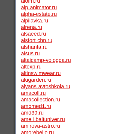
alolm.ru
alp-animator.ru
alpha-estate.ru
alpilavka.ru
alrena.ru
alsaeed.ru
alsfort-chn.ru
alshanta.ru
alsus.ru
altaicamp-vologda.ru
altexp.ru
altinswimwear.ru
alugarden.ru
alyans-avtoshkola.ru
amacoll.ru
amacollection.ru
ambmed1.ru
amd39.ru
ameli-baltuniver.ru
amirova-astro.ru
amorebello.ru