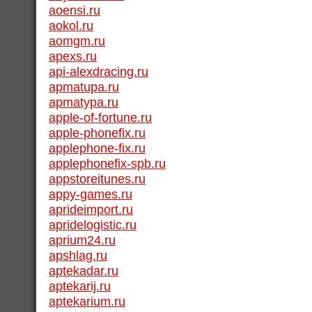
aoensi.ru
aokol.ru
aomgm.ru
apexs.ru
api-alexdracing.ru
apmatupa.ru
apmatypa.ru
apple-of-fortune.ru
apple-phonefix.ru
applephone-fix.ru
applephonefix-spb.ru
appstoreitunes.ru
appy-games.ru
aprideimport.ru
apridelogistic.ru
aprium24.ru
apshlag.ru
aptekadar.ru
aptekarij.ru
aptekarium.ru