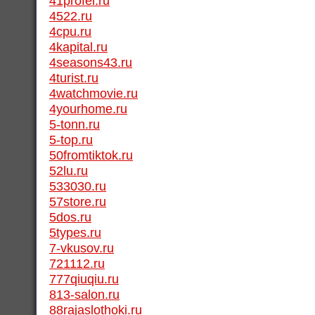
41profel.ru
4522.ru
4cpu.ru
4kapital.ru
4seasons43.ru
4turist.ru
4watchmovie.ru
4yourhome.ru
5-tonn.ru
5-top.ru
50fromtiktok.ru
52lu.ru
533030.ru
57store.ru
5dos.ru
5types.ru
7-vkusov.ru
721112.ru
777qiuqiu.ru
813-salon.ru
88rajaslothoki.ru