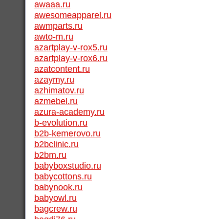
awaaa.ru
awesomeapparel.ru
awmparts.ru
awto-m.ru
azartplay-v-rox5.ru
azartplay-v-rox6.ru
azatcontent.ru
azaymy.ru
azhimatov.ru
azmebel.ru
azura-academy.ru
b-evolution.ru
b2b-kemerovo.ru
b2bclinic.ru
b2bm.ru
babyboxstudio.ru
babycottons.ru
babynook.ru
babyowl.ru
bagcrew.ru