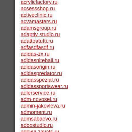
acrylicfactory.ru
acsessshop.ru
activeclinic.ru
acvamasters.ru
adamsgroup.ru
adaptiv-studio.ru
adattoatutti.ru
adfasdfasdf.ru
adidas-zx.ru
adidasniteball.ru
adidasorigin.ru
adidaspredator.ru
adidasspezial.ru
adidassportswear.ru
adlerservice.ru
adm-novosel.ru
admin-jakovleva.ru
admoment.ru
admsabaevo.ru
adoostudio.ru
adovyj-zayats.ru