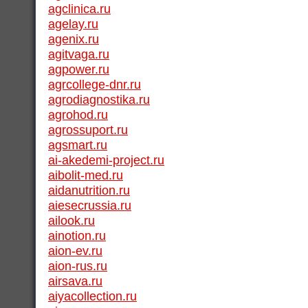
agclinica.ru
agelay.ru
agenix.ru
agitvaga.ru
agpower.ru
agrcollege-dnr.ru
agrodiagnostika.ru
agrohod.ru
agrossuport.ru
agsmart.ru
ai-akedemi-project.ru
aibolit-med.ru
aidanutrition.ru
aiesecrussia.ru
ailook.ru
ainotion.ru
aion-ev.ru
aion-rus.ru
airsava.ru
aiyacollection.ru