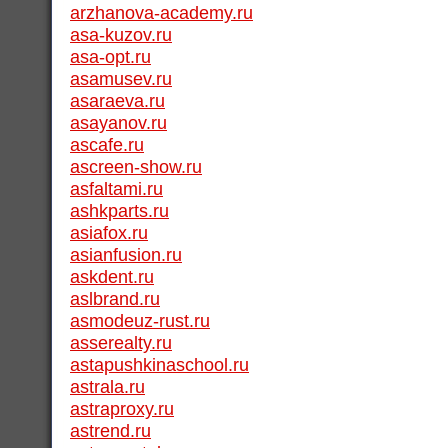
arzhanova-academy.ru
asa-kuzov.ru
asa-opt.ru
asamusev.ru
asaraeva.ru
asayanov.ru
ascafe.ru
ascreen-show.ru
asfaltami.ru
ashkparts.ru
asiafox.ru
asianfusion.ru
askdent.ru
aslbrand.ru
asmodeuz-rust.ru
asserealty.ru
astapushkinaschool.ru
astrala.ru
astraproxy.ru
astrend.ru