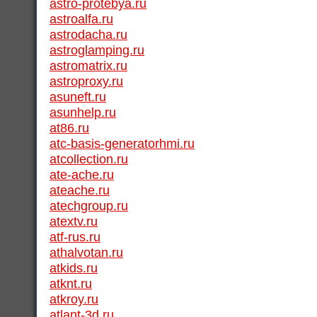
astro-protebya.ru
astroalfa.ru
astrodacha.ru
astroglamping.ru
astromatrix.ru
astroproxy.ru
asuneft.ru
asunhelp.ru
at86.ru
atc-basis-generatorhmi.ru
atcollection.ru
ate-ache.ru
ateache.ru
atechgroup.ru
atextv.ru
atf-rus.ru
athalvotan.ru
atkids.ru
atknt.ru
atkroy.ru
atlant-3d.ru