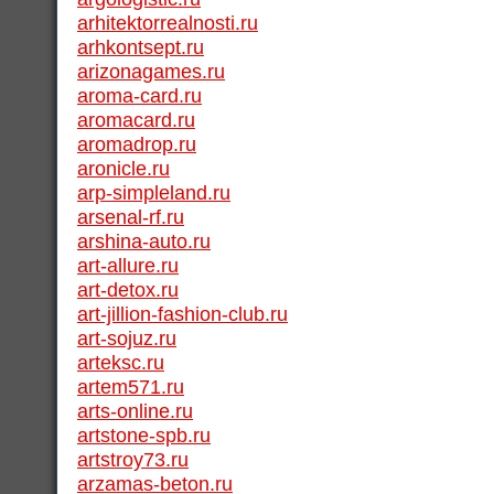
arhitektorrealnosti.ru
arhkontsept.ru
arizonagames.ru
aroma-card.ru
aromacard.ru
aromadrop.ru
aronicle.ru
arp-simpleland.ru
arsenal-rf.ru
arshina-auto.ru
art-allure.ru
art-detox.ru
art-jillion-fashion-club.ru
art-sojuz.ru
arteksc.ru
artem571.ru
arts-online.ru
artstone-spb.ru
artstroy73.ru
arzamas-beton.ru