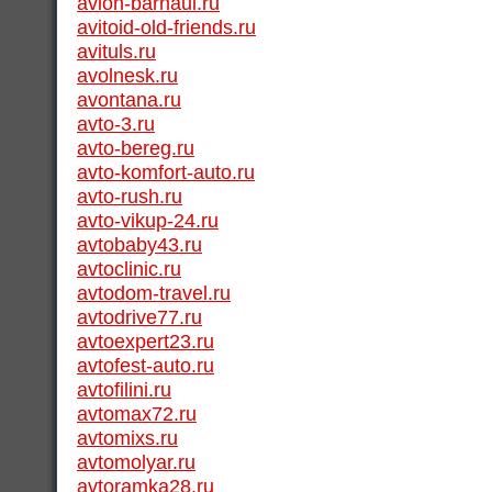
avion-barnaul.ru
avitoid-old-friends.ru
avituls.ru
avolnesk.ru
avontana.ru
avto-3.ru
avto-bereg.ru
avto-komfort-auto.ru
avto-rush.ru
avto-vikup-24.ru
avtobaby43.ru
avtoclinic.ru
avtodom-travel.ru
avtodrive77.ru
avtoexpert23.ru
avtofest-auto.ru
avtofilini.ru
avtomax72.ru
avtomixs.ru
avtomolyar.ru
avtoramka28.ru