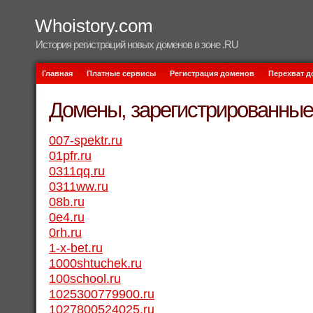
Whoistory.com
История регистраций новых доменов в зоне .RU
Главная
Платные сервисы
Регистрация доменов
Перехват 
Домены, зарегистрированные 
007-spektr.ru
01pfr.ru
0311qq.ru
0311ww.ru
08b.ru
0e4.ru
0rh.ru
1-x-bet.ru
1000shtuchek.ru
100school.ru
1025300779900.ru
1027800524025.ru