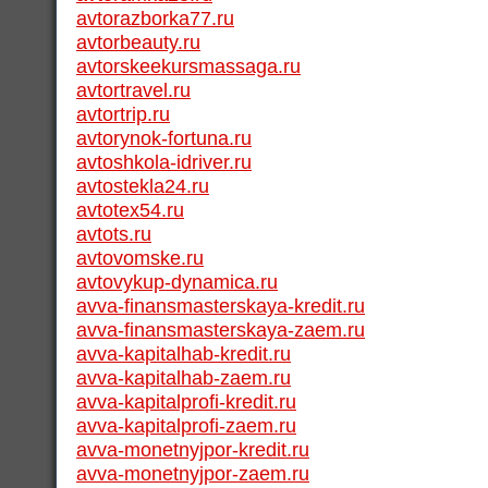
avtorazborka77.ru
avtorbeauty.ru
avtorskeekursmassaga.ru
avtortravel.ru
avtortrip.ru
avtorynok-fortuna.ru
avtoshkola-idriver.ru
avtostekla24.ru
avtotex54.ru
avtots.ru
avtovomske.ru
avtovykup-dynamica.ru
avva-finansmasterskaya-kredit.ru
avva-finansmasterskaya-zaem.ru
avva-kapitalhab-kredit.ru
avva-kapitalhab-zaem.ru
avva-kapitalprofi-kredit.ru
avva-kapitalprofi-zaem.ru
avva-monetnyjpor-kredit.ru
avva-monetnyjpor-zaem.ru