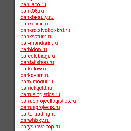
banilaco.ru
bank06.ru
bankbeauty.ru
bankclinic.ru
bankrotstvobot-krd.ru
banksaturn.ru
bar-mandarin.ru
barbidon.ru
barcelobiagi.ru
bardakshop.ru
barketow.ru
barkovam.ru
barn-modul.ru
barrickgold.ru
barruslogistics.ru
barrusprojectlogistics.ru
barrusprojects.ru
bartertrading.ru
barwhisky.ru
barysheva-top.ru