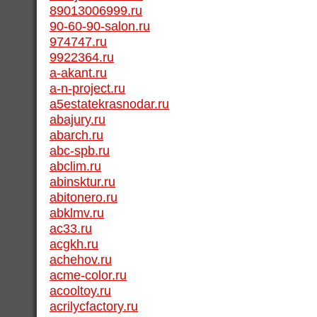
89013006999.ru
90-60-90-salon.ru
974747.ru
9922364.ru
a-akant.ru
a-n-project.ru
a5estatekrasnodar.ru
abajury.ru
abarch.ru
abc-spb.ru
abclim.ru
abinsktur.ru
abitonero.ru
abklmv.ru
ac33.ru
acgkh.ru
achehov.ru
acme-color.ru
acooltoy.ru
acrilycfactory.ru