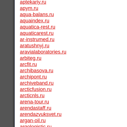
aptekariy.ru
apym.ru
aqua-balans.ru
aquaindex.ru
aquatica-rest.ru
aquaticarest.ru
ar-instrumed.ru
aratushnyj.ru
aravialaboratories.ru
arbiteg.ru
arcfit.ru
archibasova.ru
archipont.ru
archiveband.ru
arcticfusion.ru
arcticnls.ru
arena-tour.ru
arendastaff.ru
arendazvuksvet.ru
argan-oil.ru
argologistic.ru