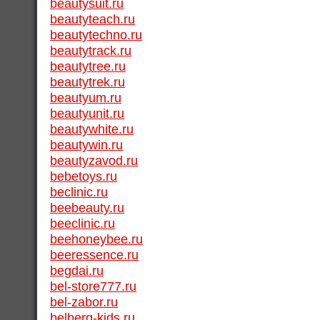
beautysuit.ru
beautyteach.ru
beautytechno.ru
beautytrack.ru
beautytree.ru
beautytrek.ru
beautyum.ru
beautyunit.ru
beautywhite.ru
beautywin.ru
beautyzavod.ru
bebetoys.ru
beclinic.ru
beebeauty.ru
beeclinic.ru
beehoneybee.ru
beeressence.ru
begdai.ru
bel-store777.ru
bel-zabor.ru
belberg-kids.ru