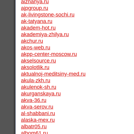
aiznanya.ru
ajpgroup.ru
ak-livingstone-sochi.ru
ak-tatyana.ru
akadem-hot.ru
akademiya-zhilya.ru
akchur.ru
akos-web.ru
akpp-center-moscow.ru
akselsource.ru
aksolotlik.ru
aktualnoj-meditsiny-med.ru
akula-zkh.ru
akulenok-sh.ru
akurganskaya.ru
akva-36.ru
akva-serov.ru
al-shabbani.ru
alaska-mex.ru
albatr05.ru
albom61.ru