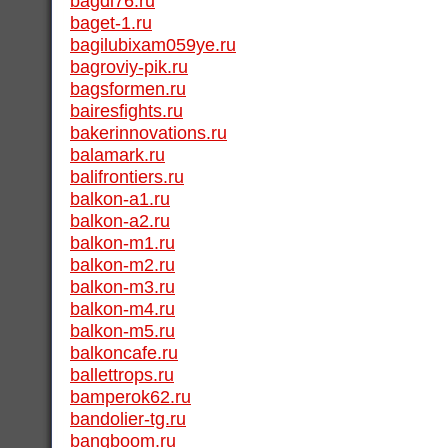
bagdi76.ru
baget-1.ru
bagilubixam059ye.ru
bagroviy-pik.ru
bagsformen.ru
bairesfights.ru
bakerinnovations.ru
balamark.ru
balifrontiers.ru
balkon-a1.ru
balkon-a2.ru
balkon-m1.ru
balkon-m2.ru
balkon-m3.ru
balkon-m4.ru
balkon-m5.ru
balkoncafe.ru
ballettrops.ru
bamperok62.ru
bandolier-tg.ru
bangboom.ru