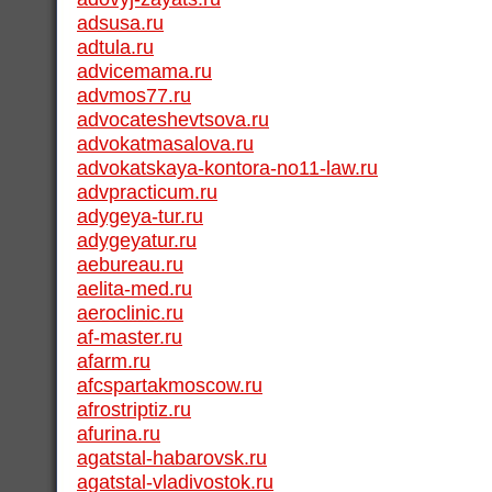
adsusa.ru
adtula.ru
advicemama.ru
advmos77.ru
advocateshevtsova.ru
advokatmasalova.ru
advokatskaya-kontora-no11-law.ru
advpracticum.ru
adygeya-tur.ru
adygeyatur.ru
aebureau.ru
aelita-med.ru
aeroclinic.ru
af-master.ru
afarm.ru
afcspartakmoscow.ru
afrostriptiz.ru
afurina.ru
agatstal-habarovsk.ru
agatstal-vladivostok.ru