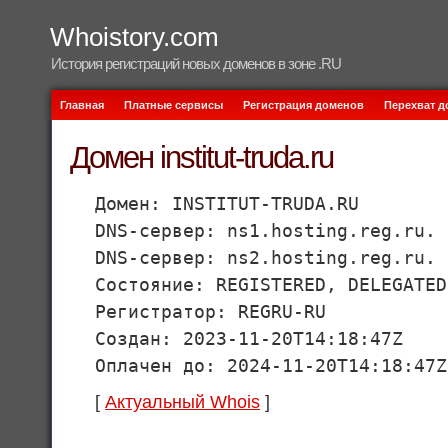
Whoistory.com
История регистраций новых доменов в зоне .RU
Главная
Платные сервисы
Регистрация доменов
Перехват 
Домен institut-truda.ru
Домен: INSTITUT-TRUDA.RU
DNS-сервер: ns1.hosting.reg.ru.
DNS-сервер: ns2.hosting.reg.ru.
Состояние: REGISTERED, DELEGATED
Регистратор: REGRU-RU
Создан: 2023-11-20T14:18:47Z
Оплачен до: 2024-11-20T14:18:47Z
[
Актуальный Whois
]