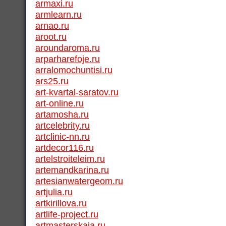
armaxi.ru
armlearn.ru
arnao.ru
aroot.ru
aroundaroma.ru
arparharefoje.ru
arralomochuntisi.ru
ars25.ru
art-kvartal-saratov.ru
art-online.ru
artamosha.ru
artcelebrity.ru
artclinic-nn.ru
artdecor116.ru
artelstroiteleim.ru
artemandkarina.ru
artesianwatergeom.ru
artjulia.ru
artkirillova.ru
artlife-project.ru
artmasterskaja.ru