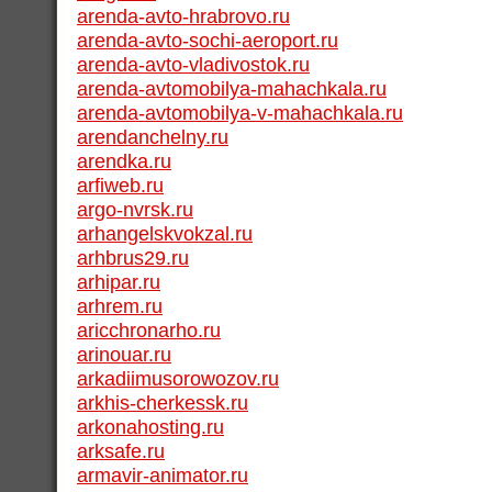
arenda-avto-hrabrovo.ru
arenda-avto-sochi-aeroport.ru
arenda-avto-vladivostok.ru
arenda-avtomobilya-mahachkala.ru
arenda-avtomobilya-v-mahachkala.ru
arendanchelny.ru
arendka.ru
arfiweb.ru
argo-nvrsk.ru
arhangelskvokzal.ru
arhbrus29.ru
arhipar.ru
arhrem.ru
aricchronarho.ru
arinouar.ru
arkadiimusorowozov.ru
arkhis-cherkessk.ru
arkonahosting.ru
arksafe.ru
armavir-animator.ru