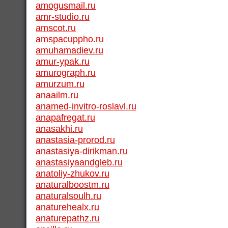
amogusmail.ru
amr-studio.ru
amscot.ru
amspacuppho.ru
amuhamadiev.ru
amur-ypak.ru
amurograph.ru
amurzum.ru
anaailm.ru
anamed-invitro-roslavl.ru
anapafregat.ru
anasakhi.ru
anastasia-prorod.ru
anastasiya-dirikman.ru
anastasiyaandgleb.ru
anatoliy-zhukov.ru
anaturalboostm.ru
anaturalsoulh.ru
anaturehealx.ru
anaturepathz.ru