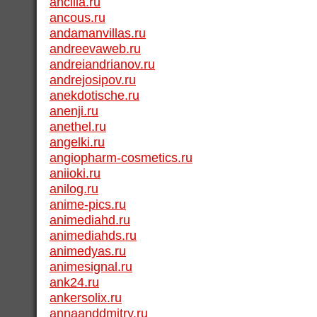
ancilla.ru
ancous.ru
andamanvillas.ru
andreevaweb.ru
andreiandrianov.ru
andrejosipov.ru
anekdotische.ru
anenji.ru
anethel.ru
angelki.ru
angiopharm-cosmetics.ru
aniioki.ru
anilog.ru
anime-pics.ru
animediahd.ru
animediahds.ru
animedyas.ru
animesignal.ru
ank24.ru
ankersolix.ru
annaanddmitry.ru