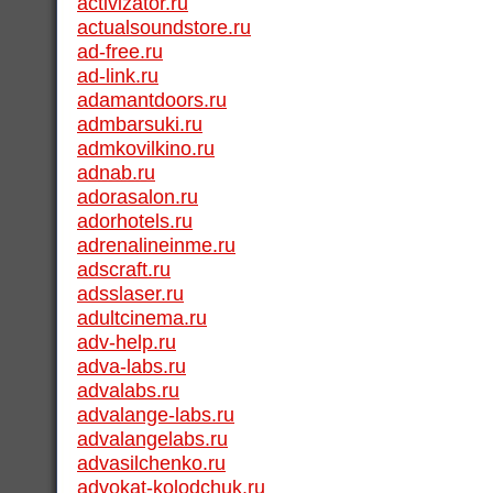
activizator.ru
actualsoundstore.ru
ad-free.ru
ad-link.ru
adamantdoors.ru
admbarsuki.ru
admkovilkino.ru
adnab.ru
adorasalon.ru
adorhotels.ru
adrenalineinme.ru
adscraft.ru
adsslaser.ru
adultcinema.ru
adv-help.ru
adva-labs.ru
advalabs.ru
advalange-labs.ru
advalangelabs.ru
advasilchenko.ru
advokat-kolodchuk.ru