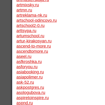
artmixsky.ru
artmn.ru
artreklama-nk.ru
artschool-odincovo.ru
artschool2-0.ru
arttsypa.ru
artumschool.ru
artur-kirakosyan.ru
ascend-to-more.ru
ascendtomore.ru
aseel.ru
asfkroshka.ru
asforyou.ru
asiabooking.ru
asiapolimer.ru
ask-52.ru
askpostgres.ru
asologubova.ru
aspiretoinspire.ru
aspnd.ru