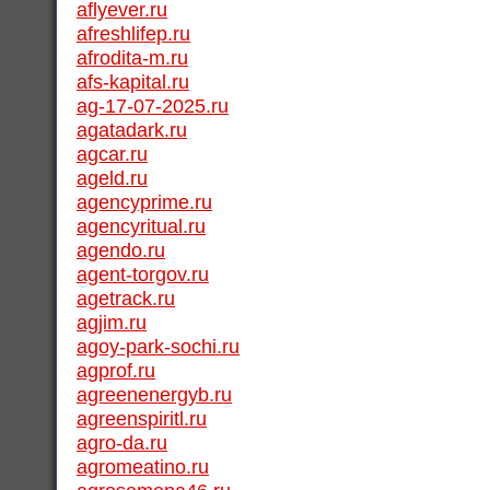
aflyever.ru
afreshlifep.ru
afrodita-m.ru
afs-kapital.ru
ag-17-07-2025.ru
agatadark.ru
agcar.ru
ageld.ru
agencyprime.ru
agencyritual.ru
agendo.ru
agent-torgov.ru
agetrack.ru
agjim.ru
agoy-park-sochi.ru
agprof.ru
agreenenergyb.ru
agreenspiritl.ru
agro-da.ru
agromeatino.ru