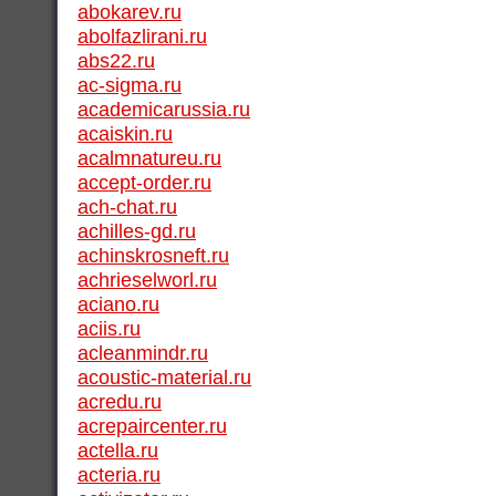
abokarev.ru
abolfazlirani.ru
abs22.ru
ac-sigma.ru
academicarussia.ru
acaiskin.ru
acalmnatureu.ru
accept-order.ru
ach-chat.ru
achilles-gd.ru
achinskrosneft.ru
achrieselworl.ru
aciano.ru
aciis.ru
acleanmindr.ru
acoustic-material.ru
acredu.ru
acrepaircenter.ru
actella.ru
acteria.ru