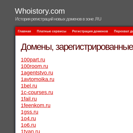
Whoistory.com
История регистраций новых доменов в зоне .RU
Главная
Платные сервисы
Регистрация доменов
Перехват 
Домены, зарегистрированные 
100part.ru
100room.ru
1agentstvo.ru
1avtomoika.ru
1bel.ru
1c-courses.ru
1fail.ru
1feenkom.ru
1gss.ru
1o4.ru
1o6.ru
1tyan.ru