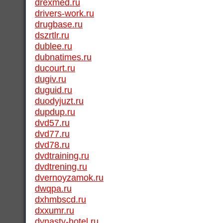
drexmed.ru
drivers-work.ru
drugbase.ru
dszrtlr.ru
dublee.ru
dubnatimes.ru
ducourt.ru
dugiv.ru
duguid.ru
duodyjuzt.ru
dupdup.ru
dvd57.ru
dvd77.ru
dvd78.ru
dvdtraining.ru
dvdtrening.ru
dvernoyzamok.ru
dwqpa.ru
dxhmbscd.ru
dxxumr.ru
dynasty-hotel.ru