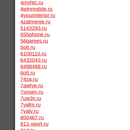
4myhtc.ru
4winmobile.ru
4yourinterior.ru
4zatmenie.ru
5143293.ru
555phone.ru
56games.ru
5o6.ru
6100110.ru
6432043.ru
6498498.ru
6o5.ru
74za.ru
7awtye.ru
7sosen.ru
7uw3y.ru
7yafm.ru
7yatv.ru
800467.ru
812-sport.ru