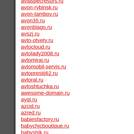
aviaspecresurs.ru
avon-rybinsk.ru
avon-tambov.ru
avon35.ru
avonblago.ru
avszj.ru
avto-otvety.ru
avtocloud.ru
avtolady2008.ru
avtomiraj.ru
avtomobil-servis.ru
avtoprestij62.ru
avtoral.ru
avtoshtuchka.ru
awesome-domain.ru
ayql.ru
azcid.ru
azred.ru
babiesfactory.ru
babychicboutique.ru
babyshik.ru