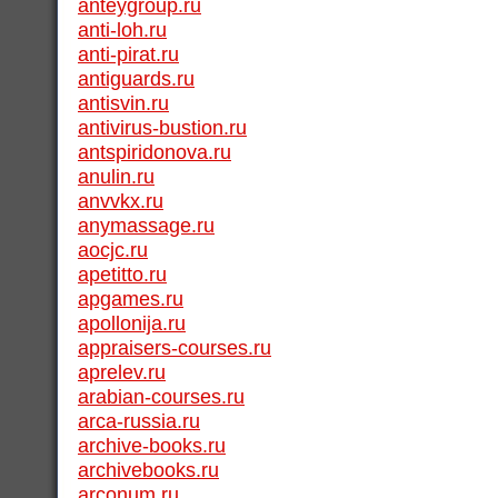
anteygroup.ru
anti-loh.ru
anti-pirat.ru
antiguards.ru
antisvin.ru
antivirus-bustion.ru
antspiridonova.ru
anulin.ru
anvvkx.ru
anymassage.ru
aocjc.ru
apetitto.ru
apgames.ru
apollonija.ru
appraisers-courses.ru
aprelev.ru
arabian-courses.ru
arca-russia.ru
archive-books.ru
archivebooks.ru
arconum.ru