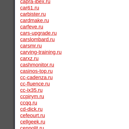
capra-ibex.ru
car61.ru
carbister.ru
cardmake.ru
carfeve.ru
cars-upgrade.ru
carslombard.ru
carsmr.ru
carving-training.ru
carxz.ru
cashmonitor.ru
casinos-top.ru
cc-cadenza.ru
cc-fluence.ru
cc-ix35.ru
ccpirym.ru
ccqq.ru
cd-dick.ru
cefeourt.ru
cellgeek.ru
cenpolit.ru