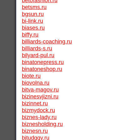
betofashion.ru
betsms.ru
bgsun.ru
bi-link.ru
biases.ru
biffy.ru
billiards-coaching.ru
billiards-s.ru
bilyard-pul.ru
binatonepress.ru
binatoneshop.ru
biote.ru
biovolna.ru
bitva-magov.ru
bizinesvjizni.ru
bizinnet.ru
bizmydock.ru
biznes-lady.ru
biznesholding.ru
biznesn.ru
bjtudggy.ru