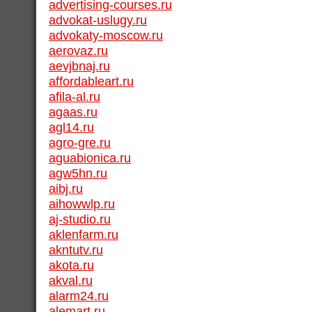
advertising-courses.ru
advokat-uslugy.ru
advokaty-moscow.ru
aerovaz.ru
aevjbnaj.ru
affordableart.ru
afila-al.ru
agaas.ru
agl14.ru
agro-gre.ru
aguabionica.ru
agw5hn.ru
aibj.ru
aihowwlp.ru
aj-studio.ru
aklenfarm.ru
akntutv.ru
akota.ru
akval.ru
alarm24.ru
alemart.ru