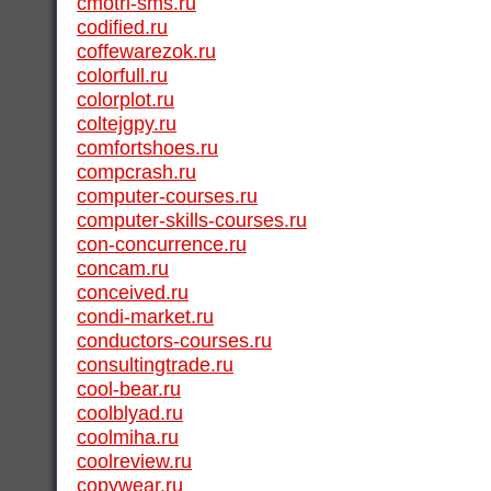
cmotri-sms.ru
codified.ru
coffewarezok.ru
colorfull.ru
colorplot.ru
coltejgpy.ru
comfortshoes.ru
compcrash.ru
computer-courses.ru
computer-skills-courses.ru
con-concurrence.ru
concam.ru
conceived.ru
condi-market.ru
conductors-courses.ru
consultingtrade.ru
cool-bear.ru
coolblyad.ru
coolmiha.ru
coolreview.ru
copywear.ru