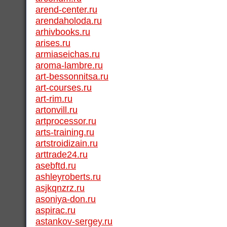
arend-center.ru
arendaholoda.ru
arhivbooks.ru
arises.ru
armiaseichas.ru
aroma-lambre.ru
art-bessonnitsa.ru
art-courses.ru
art-rim.ru
artonvill.ru
artprocessor.ru
arts-training.ru
artstroidizain.ru
arttrade24.ru
asebftd.ru
ashleyroberts.ru
asjkqnzrz.ru
asoniya-don.ru
aspirac.ru
astankov-sergey.ru