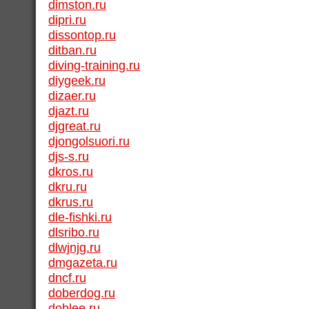
dimston.ru
dipri.ru
dissontop.ru
ditban.ru
diving-training.ru
diygeek.ru
dizaer.ru
djazt.ru
djgreat.ru
djongolsuori.ru
djs-s.ru
dkros.ru
dkru.ru
dkrus.ru
dle-fishki.ru
dlsribo.ru
dlwjnjg.ru
dmgazeta.ru
dncf.ru
doberdog.ru
doblee.ru