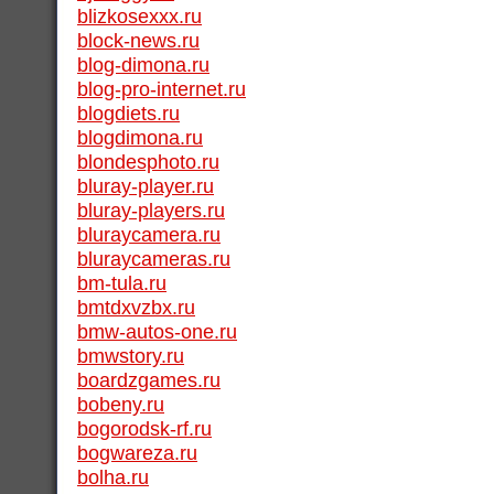
blizkosexxx.ru
block-news.ru
blog-dimona.ru
blog-pro-internet.ru
blogdiets.ru
blogdimona.ru
blondesphoto.ru
bluray-player.ru
bluray-players.ru
bluraycamera.ru
bluraycameras.ru
bm-tula.ru
bmtdxvzbx.ru
bmw-autos-one.ru
bmwstory.ru
boardzgames.ru
bobeny.ru
bogorodsk-rf.ru
bogwareza.ru
bolha.ru