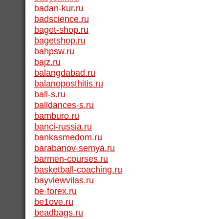
badan-kur.ru
badscience.ru
baget-shop.ru
bagetshop.ru
bahpsw.ru
bajz.ru
balangdabad.ru
balanoposthitis.ru
ball-s.ru
balldances-s.ru
bamburo.ru
banci-russia.ru
bankasmedom.ru
barabanov-semya.ru
barmen-courses.ru
basketball-coaching.ru
bayviewvilas.ru
be-forex.ru
be1ove.ru
beadbags.ru