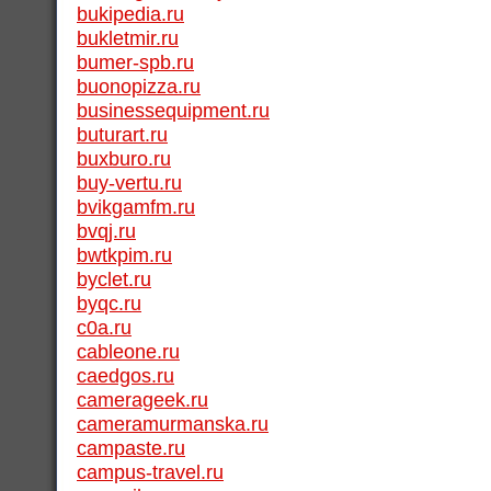
bukipedia.ru
bukletmir.ru
bumer-spb.ru
buonopizza.ru
businessequipment.ru
buturart.ru
buxburo.ru
buy-vertu.ru
bvikgamfm.ru
bvqj.ru
bwtkpim.ru
byclet.ru
byqc.ru
c0a.ru
cableone.ru
caedgos.ru
camerageek.ru
cameramurmanska.ru
campaste.ru
campus-travel.ru