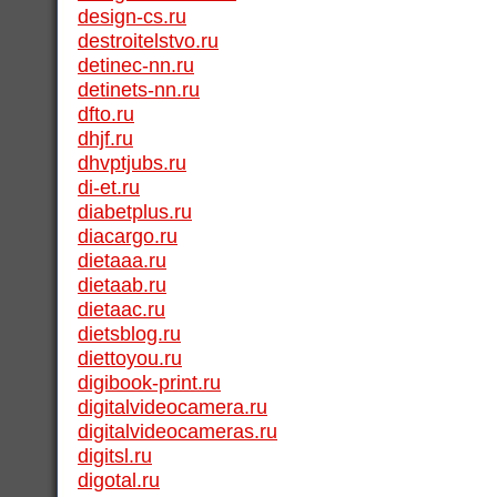
design-cs.ru
destroitelstvo.ru
detinec-nn.ru
detinets-nn.ru
dfto.ru
dhjf.ru
dhvptjubs.ru
di-et.ru
diabetplus.ru
diacargo.ru
dietaaa.ru
dietaab.ru
dietaac.ru
dietsblog.ru
diettoyou.ru
digibook-print.ru
digitalvideocamera.ru
digitalvideocameras.ru
digitsl.ru
digotal.ru