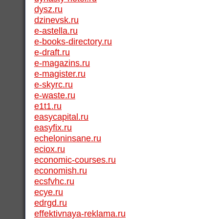
dysz.ru
dzinevsk.ru
e-astella.ru
e-books-directory.ru
e-draft.ru
e-magazins.ru
e-magister.ru
e-skyrc.ru
e-waste.ru
e1t1.ru
easycapital.ru
easyfix.ru
echeloninsane.ru
eciox.ru
economic-courses.ru
economish.ru
ecsfvhc.ru
ecye.ru
edrgd.ru
effektivnaya-reklama.ru