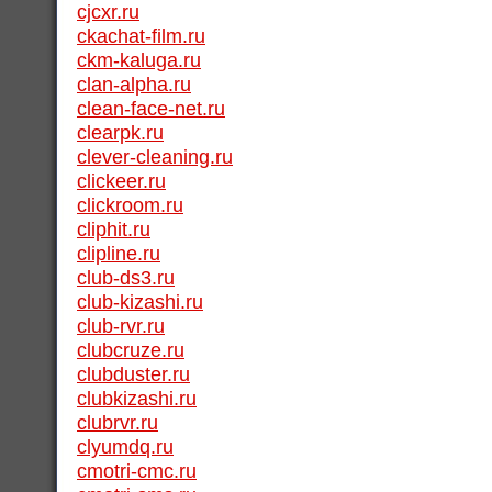
cjcxr.ru
ckachat-film.ru
ckm-kaluga.ru
clan-alpha.ru
clean-face-net.ru
clearpk.ru
clever-cleaning.ru
clickeer.ru
clickroom.ru
cliphit.ru
clipline.ru
club-ds3.ru
club-kizashi.ru
club-rvr.ru
clubcruze.ru
clubduster.ru
clubkizashi.ru
clubrvr.ru
clyumdq.ru
cmotri-cmc.ru