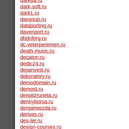
dareda.ru
dark-soft.ru
dark1.ru
dasgoup.ru
dataporting.ru
davenport.ru
dbdnferg.ru
dc-veterperemen.ru
death-music.ru
decaton.ru
dedic24.ru
dejainvest.ru
dekoratory.ru
demodomain.ru
demost.ru
dengiizruneta.ru
dennyborsa.ru
denpereezda.ru
derives.ru
des-ter.ru
design-courses.ru