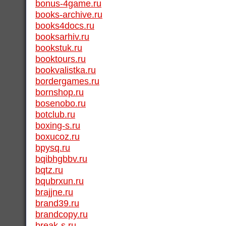
bonus-4game.ru
books-archive.ru
books4docs.ru
booksarhiv.ru
bookstuk.ru
booktours.ru
bookvalistka.ru
bordergames.ru
bornshop.ru
bosenobo.ru
botclub.ru
boxing-s.ru
boxucoz.ru
bpysq.ru
bqibhgbbv.ru
bqtz.ru
bqubrxun.ru
brajjne.ru
brand39.ru
brandcopy.ru
break-s.ru