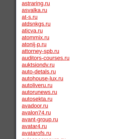
astraring.ru
asvalka.ru
at-s.ru
atdsnkgs.ru
aticva.ru
atommix.ru
atonij-p.ru
attorney-spb.ru
auditors-courses.ru
auktsiondv.ru
auto-detals.ru
autohouse-lux.ru
autoliveru.ru
autorunews.ru
autosekta.ru
avadoor.ru
avalon74.ru
avant-group.ru
avatar4.ru
avatarofs.ru