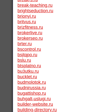
break-teaching.ru
brightseduction.ru
brionyi.ru
britvus.ru
brizfitness.ru
brokerlive.ru
brokerseo.ru
brter.ru
bscontrol.ru
bsjtqpo.ru
bslu.ru
btsplatno.ru
bu3utku.ru
bucklet.ru
budmolotok.ru
budnirussia.ru
bugattishop.ru
buhgalt-uslugi.ru
builder-website.ru
building-directory.ru