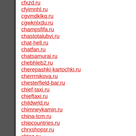
cfxzd.ru
cfyimnhl.ru
cgvmdklkq.ru
cgwknlxdu.ru
champsfifa.ru
chastotalubvi.ru
chat-hell.ru
chatfan.ru
chatsamurai.ru
chebhleb2.ru
cherepashki-kartochki.ru
cherrrnikova.ru
chesterfield-bar.ru
chief-taxi.ru
chieftaxi.ru
childwrld.ru
chimneykamin.ru
china-tcm.ru
chipcountries.ru
chrxshopsr.ru