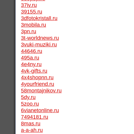
37iv.ru
39155.ru
3dfotokristall.ru
3mobila.ru
3pn.ru
3t-worldnews.ru
3vuki-muziki.ru
44646.ru
495a.ru
4e4ny.ru
4vk-gifts.ru
4x4shopnn.ru
4yourfriend.ru
58montajnikov.ru
5dy.ru
5zoo.ru
6vianetonline.ru
7494181.ru
8mas.ru
a-a-ah.ru