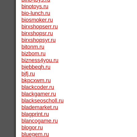
binotoys.ru
bio-lunch.ru
biosmoker.ru
birxshopserr.ru
birxshopsr.ru
birxshopsyr.ru
bitonm.ru
bizbom.ru
bizness4you.ru
bjebbeqh.ru
bjfj.ru
bkpcxwm.ru
blackcoder.ru
blackgamer.ru
blackseoscholl.ru
blademarket.ru
blagprint.ru
blancogame.ru
blogor.ru
bluegem.ru