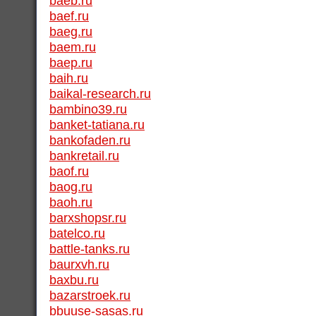
baeb.ru
baef.ru
baeg.ru
baem.ru
baep.ru
baih.ru
baikal-research.ru
bambino39.ru
banket-tatiana.ru
bankofaden.ru
bankretail.ru
baof.ru
baog.ru
baoh.ru
barxshopsr.ru
batelco.ru
battle-tanks.ru
baurxvh.ru
baxbu.ru
bazarstroek.ru
bbuuse-sasas.ru