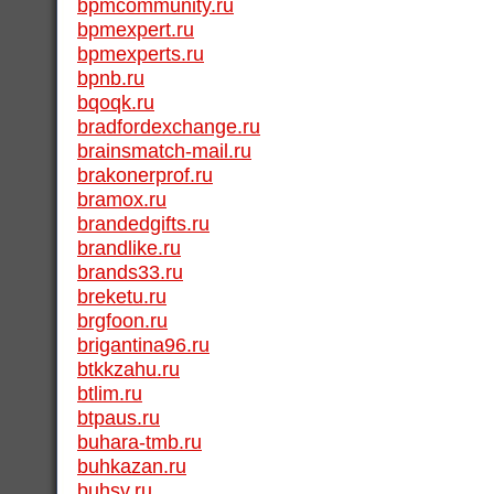
bpmcommunity.ru
bpmexpert.ru
bpmexperts.ru
bpnb.ru
bqoqk.ru
bradfordexchange.ru
brainsmatch-mail.ru
brakonerprof.ru
bramox.ru
brandedgifts.ru
brandlike.ru
brands33.ru
breketu.ru
brgfoon.ru
brigantina96.ru
btkkzahu.ru
btlim.ru
btpaus.ru
buhara-tmb.ru
buhkazan.ru
buhsv.ru