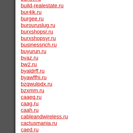
build-realestate.ru
bur4ik.ru
burgee.ru
burouruslug.ru
burxshopsr.ru
burxshopsyr.ru
businessrich.ru
buyurun.ru
bvaz.ru
bw2.ru
byaldrff.ru
byawffhi.ru
bzqwulpdx.ru
bzxmm.ru
caaeq.ru
caag.ru
caah.ru
cableandwireless.ru
cactusmania.ru
caed.ru