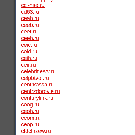
cci-hse.ru
cd63.ru
ceah.ru
ceeb.ru
ceef.ru
ceeh.ru
ceic.ru
ceid.ru
ceih.ru
ceir.ru
celebritiestv.ru
celpbtvor.ru
centrkassa.ru
centrzdorovie.ru
centurylink.ru
ceog.ru
ceoh.ru
ceom.ru
ceop.ru
cfdclhzew.ru