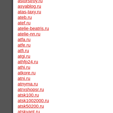
astorstroy.ru
asyablog.ru
atas-taxy.ru
ateb.ru
atef.ru
atelie-beatris.ru
atelie-nn.ru
atfa.ru
atfe.ru
atfi.ru
atgi.ru
athfp24.ru
athi.ru
atkore.ru
atni.ru
atnyma.ru
atrxshopsr.ru
atsk100.ru
atsk1002000.ru
atsk50200.ru
atskvant.ru