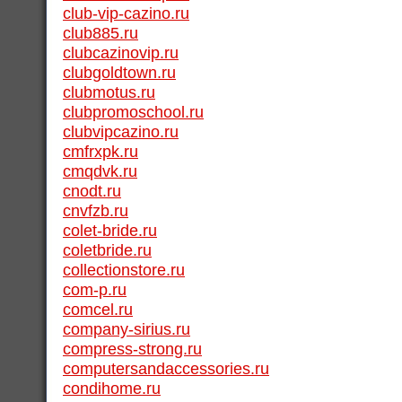
club-vip-cazino.ru
club885.ru
clubcazinovip.ru
clubgoldtown.ru
clubmotus.ru
clubpromoschool.ru
clubvipcazino.ru
cmfrxpk.ru
cmqdvk.ru
cnodt.ru
cnvfzb.ru
colet-bride.ru
coletbride.ru
collectionstore.ru
com-p.ru
comcel.ru
company-sirius.ru
compress-strong.ru
computersandaccessories.ru
condihome.ru