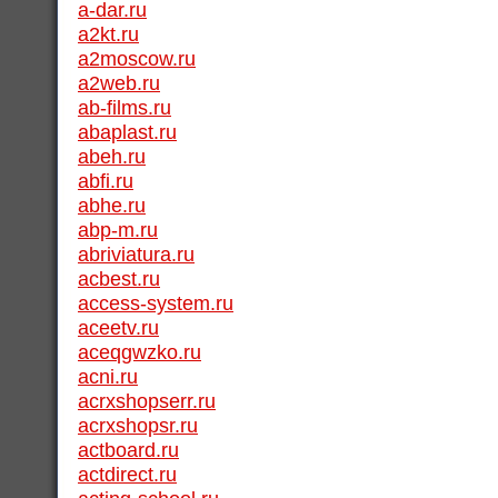
a-dar.ru
a2kt.ru
a2moscow.ru
a2web.ru
ab-films.ru
abaplast.ru
abeh.ru
abfi.ru
abhe.ru
abp-m.ru
abriviatura.ru
acbest.ru
access-system.ru
aceetv.ru
aceqgwzko.ru
acni.ru
acrxshopserr.ru
acrxshopsr.ru
actboard.ru
actdirect.ru