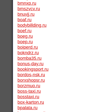
bmnxp.ru
bmszvcv.ru
bnuvjj.ru
boaf.ru
bodybillding.ru
boef.ru
boeg.ru
boep.ru
boiperd.ru
bokndrz.ru
bomba35.ru
bonus-day.ru
bookingsport.ru
bordos-nsk.ru
borxshopsr.ru
borzmuo.ru
boss-taxi.ru
bosstaxi.ru
box-karton.ru
bpalata.ru