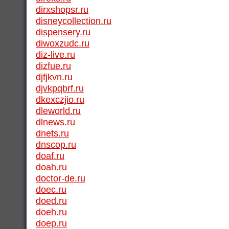
dirxshopsr.ru
disneycollection.ru
dispensery.ru
diwoxzudc.ru
diz-live.ru
dizfue.ru
djfjkvn.ru
djvkpqbrf.ru
dkexczjio.ru
dleworld.ru
dlnews.ru
dnets.ru
dnscop.ru
doaf.ru
doah.ru
doctor-de.ru
doec.ru
doed.ru
doeh.ru
doep.ru