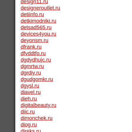
design11.ru
designeroutlet.ru
detiinfo.ru
detkimodniki.ru
detsad565.ru
devices4you.ru
deyonsm.ru
dfrank.ru
dfvddtfo.ru
dgdydhujc.ru
dgmrtw.ru
dgrdiy.ru
dgudgomkr.ru
dgysl.ru
diavel.ru
dieh.ru
digitalbeauty.ru
diic.ru
dimonchek.ru
diog.ru
direks.ru