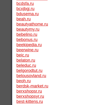
bcdsfa.ru
bcxjbgj.ru
bdusema.ru
beah.ru
beautyathome.ru
beautymy.ru
bebelino.ru
bebonus.ru
beekipedia.ru
beerwine.ru
beic.ru
belaton.ru
beleduc.ru
belgorodtut.ru
belousovland.ru
beoh.ru
berdsk-market.ru
berxshopsr.ru
berxshopsyr.ru
best-kittens.ru