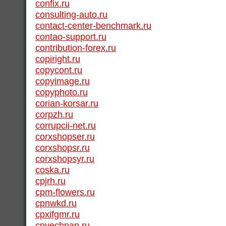
confix.ru
consulting-auto.ru
contact-center-benchmark.ru
contao-support.ru
contribution-forex.ru
copiright.ru
copycont.ru
copyimage.ru
copyphoto.ru
corian-korsar.ru
corpzh.ru
corrupcii-net.ru
corxshopser.ru
corxshopsr.ru
corxshopsyr.ru
coska.ru
cpjrh.ru
cpm-flowers.ru
cpnwkd.ru
cpxifgmr.ru
cpyecbpap.ru