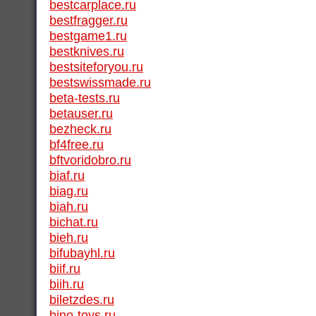
bestcarplace.ru
bestfragger.ru
bestgame1.ru
bestknives.ru
bestsiteforyou.ru
bestswissmade.ru
beta-tests.ru
betauser.ru
bezheck.ru
bf4free.ru
bftvoridobro.ru
biaf.ru
biag.ru
biah.ru
bichat.ru
bieh.ru
bifubayhl.ru
biif.ru
biih.ru
biletzdes.ru
bino-toys.ru