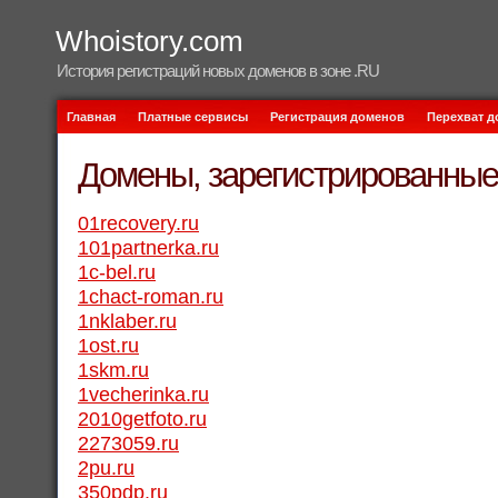
Whoistory.com
История регистраций новых доменов в зоне .RU
Главная
Платные сервисы
Регистрация доменов
Перехват 
Домены, зарегистрированные 
01recovery.ru
101partnerka.ru
1c-bel.ru
1chact-roman.ru
1nklaber.ru
1ost.ru
1skm.ru
1vecherinka.ru
2010getfoto.ru
2273059.ru
2pu.ru
350pdp.ru