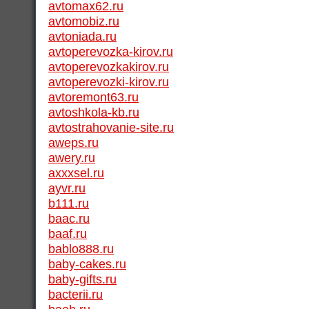
avtomax62.ru
avtomobiz.ru
avtoniada.ru
avtoperevozka-kirov.ru
avtoperevozkakirov.ru
avtoperevozki-kirov.ru
avtoremont63.ru
avtoshkola-kb.ru
avtostrahovanie-site.ru
aweps.ru
awery.ru
axxxsel.ru
ayvr.ru
b111.ru
baac.ru
baaf.ru
bablo888.ru
baby-cakes.ru
baby-gifts.ru
bacterii.ru