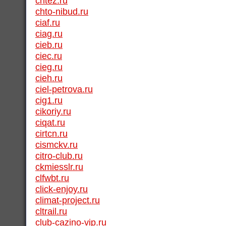
chtez.ru
chto-nibud.ru
ciaf.ru
ciag.ru
cieb.ru
ciec.ru
cieg.ru
cieh.ru
ciel-petrova.ru
cig1.ru
cikoriy.ru
ciqat.ru
cirtcn.ru
cismckv.ru
citro-club.ru
ckmiesslr.ru
clfwbt.ru
click-enjoy.ru
climat-project.ru
cltrail.ru
club-cazino-vip.ru