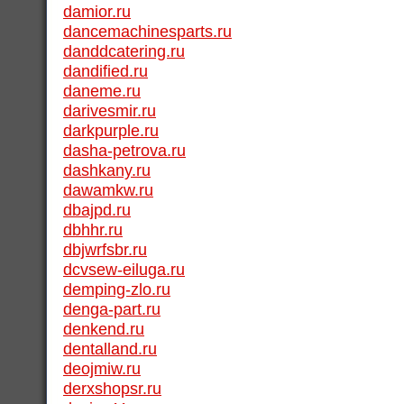
damior.ru
dancemachinesparts.ru
danddcatering.ru
dandified.ru
daneme.ru
darivesmir.ru
darkpurple.ru
dasha-petrova.ru
dashkany.ru
dawamkw.ru
dbajpd.ru
dbhhr.ru
dbjwrfsbr.ru
dcvsew-eiluga.ru
demping-zlo.ru
denga-part.ru
denkend.ru
dentalland.ru
deojmiw.ru
derxshopsr.ru