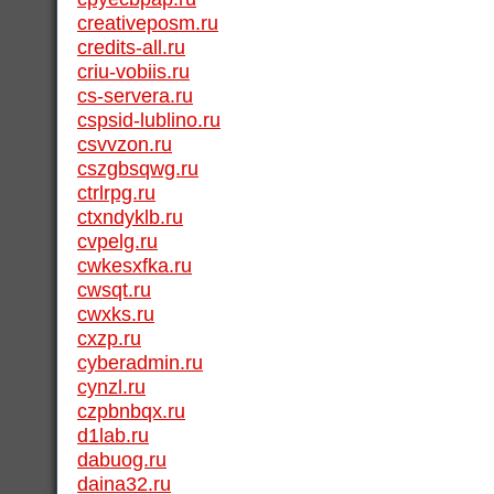
creativeposm.ru
credits-all.ru
criu-vobiis.ru
cs-servera.ru
cspsid-lublino.ru
csvvzon.ru
cszgbsqwg.ru
ctrlrpg.ru
ctxndyklb.ru
cvpelg.ru
cwkesxfka.ru
cwsqt.ru
cwxks.ru
cxzp.ru
cyberadmin.ru
cynzl.ru
czpbnbqx.ru
d1lab.ru
dabuog.ru
daina32.ru