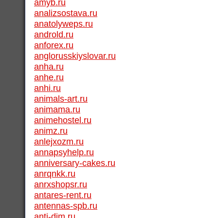
amyb.ru
analizsostava.ru
anatolyweps.ru
androld.ru
anforex.ru
anglorusskiyslovar.ru
anha.ru
anhe.ru
anhi.ru
animals-art.ru
animama.ru
animehostel.ru
animz.ru
anlejxozm.ru
annapsyhelp.ru
anniversary-cakes.ru
anrqnkk.ru
anrxshopsr.ru
antares-rent.ru
antennas-spb.ru
anti-dim.ru