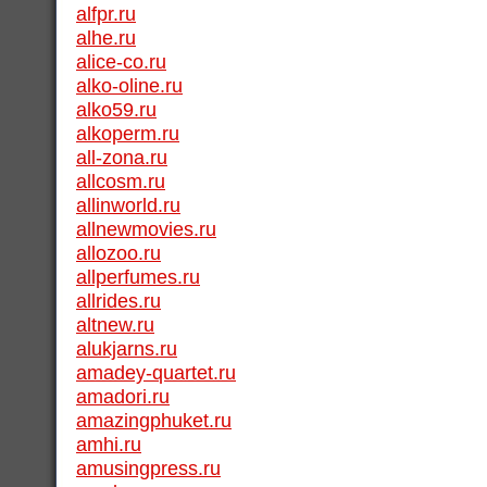
alfpr.ru
alhe.ru
alice-co.ru
alko-oline.ru
alko59.ru
alkoperm.ru
all-zona.ru
allcosm.ru
allinworld.ru
allnewmovies.ru
allozoo.ru
allperfumes.ru
allrides.ru
altnew.ru
alukjarns.ru
amadey-quartet.ru
amadori.ru
amazingphuket.ru
amhi.ru
amusingpress.ru