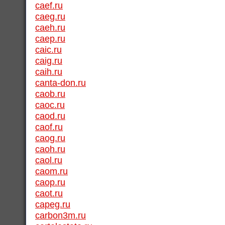
caef.ru
caeg.ru
caeh.ru
caep.ru
caic.ru
caig.ru
caih.ru
canta-don.ru
caob.ru
caoc.ru
caod.ru
caof.ru
caog.ru
caoh.ru
caol.ru
caom.ru
caop.ru
caot.ru
capeg.ru
carbon3m.ru