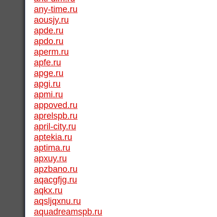
any-time.ru
aousjy.ru
apde.ru
apdo.ru
aperm.ru
apfe.ru
apge.ru
apgi.ru
apmi.ru
appoved.ru
aprelspb.ru
april-city.ru
aptekia.ru
aptima.ru
apxuy.ru
apzbano.ru
aqacgfjg.ru
aqkx.ru
aqsljqxnu.ru
aquadreamspb.ru