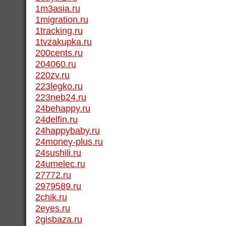
1m3asia.ru
1migration.ru
1tracking.ru
1tvzakupka.ru
200cents.ru
204060.ru
220zv.ru
223legko.ru
223neb24.ru
24behappy.ru
24delfin.ru
24happybaby.ru
24money-plus.ru
24sushili.ru
24umelec.ru
27772.ru
2979589.ru
2chik.ru
2eyes.ru
2gisbaza.ru