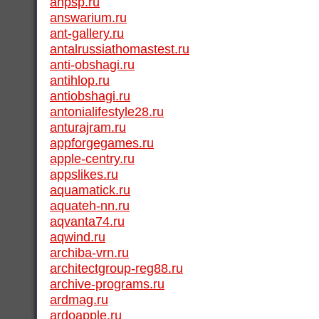
anpsp.ru
answarium.ru
ant-gallery.ru
antalrussiathomastest.ru
anti-obshagi.ru
antihlop.ru
antiobshagi.ru
antonialifestyle28.ru
anturajram.ru
appforgegames.ru
apple-centry.ru
appslikes.ru
aquamatick.ru
aquateh-nn.ru
aqvanta74.ru
aqwind.ru
archiba-vrn.ru
architectgroup-reg88.ru
archive-programs.ru
ardmag.ru
ardoapple.ru