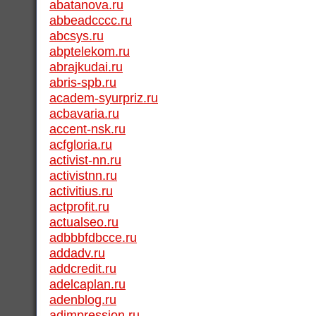
abatanova.ru
abbeadcccc.ru
abcsys.ru
abptelekom.ru
abrajkudai.ru
abris-spb.ru
academ-syurpriz.ru
acbavaria.ru
accent-nsk.ru
acfgloria.ru
activist-nn.ru
activistnn.ru
activitius.ru
actprofit.ru
actualseo.ru
adbbbfdbcce.ru
addadv.ru
addcredit.ru
adelcaplan.ru
adenblog.ru
adimpression.ru