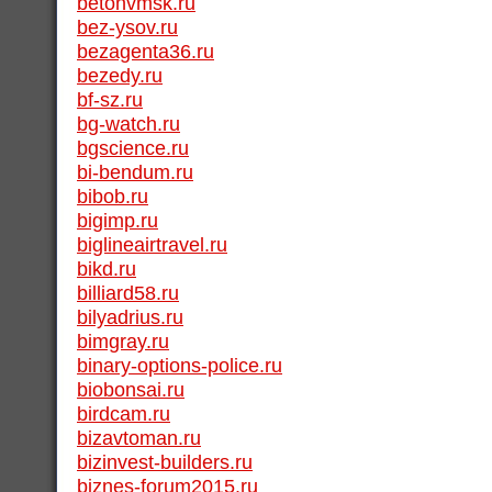
betonvmsk.ru
bez-ysov.ru
bezagenta36.ru
bezedy.ru
bf-sz.ru
bg-watch.ru
bgscience.ru
bi-bendum.ru
bibob.ru
bigimp.ru
biglineairtravel.ru
bikd.ru
billiard58.ru
bilyadrius.ru
bimgray.ru
binary-options-police.ru
biobonsai.ru
birdcam.ru
bizavtoman.ru
bizinvest-builders.ru
biznes-forum2015.ru