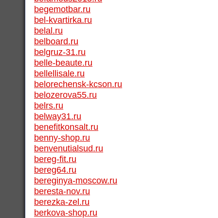
begemotbar.ru
bel-kvartirka.ru
belal.ru
belboard.ru
belgruz-31.ru
belle-beaute.ru
bellellisale.ru
belorechensk-kcson.ru
belozerova55.ru
belrs.ru
belway31.ru
benefitkonsalt.ru
benny-shop.ru
benvenutialsud.ru
bereg-fit.ru
bereg64.ru
bereginya-moscow.ru
beresta-nov.ru
berezka-zel.ru
berkova-shop.ru