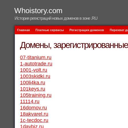
Whoistory.com
История регистраций новых доменов в зоне .RU
Главная
Платные сервисы
Регистрация доменов
Перехват 
Домены, зарегистрированные 
07-titanium.ru
1-autotrade.ru
1001-volt.ru
1003skidki.ru
100li4ka.ru
101keys.ru
105training.ru
11114.ru
16domov.ru
18akvarel.ru
1c-tecdoc.ru
1daybiz.ru