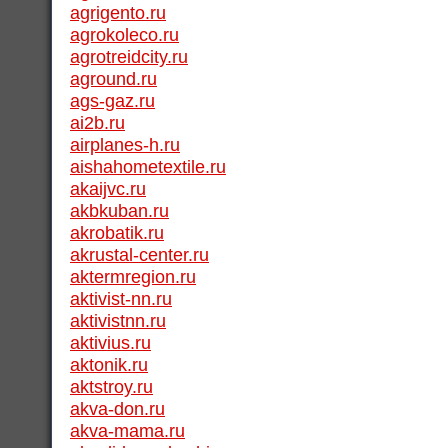
agrigento.ru
agrokoleco.ru
agrotreidcity.ru
aground.ru
ags-gaz.ru
ai2b.ru
airplanes-h.ru
aishahometextile.ru
akaijvc.ru
akbkuban.ru
akrobatik.ru
akrustal-center.ru
aktermregion.ru
aktivist-nn.ru
aktivistnn.ru
aktivius.ru
aktonik.ru
aktstroy.ru
akva-don.ru
akva-mama.ru