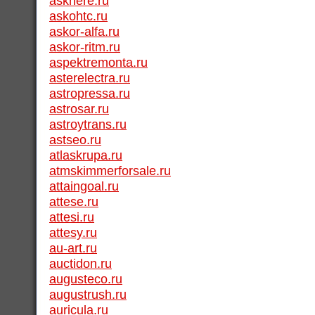
askhere.ru
askohtc.ru
askor-alfa.ru
askor-ritm.ru
aspektremonta.ru
asterelectra.ru
astropressa.ru
astrosar.ru
astroytrans.ru
astseo.ru
atlaskrupa.ru
atmskimmerforsale.ru
attaingoal.ru
attese.ru
attesi.ru
attesy.ru
au-art.ru
auctidon.ru
augusteco.ru
augustrush.ru
auricula.ru