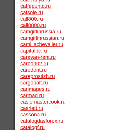
caffepunto.ru
cafsoie.ru
call800.ru
call8800.ru
camgirlinrussia.ru
camgirlinrussian.ru
camillachevalier.ru
capitalbc.ru
caravan-rent.ru
carbon02.ru
caredent.ru
careprostizh.ru
cargobalt.ru
carimages.ru
carmad.ru
casiomastercook.ru
casriett.ru
cassona.ru
catalogdasforex.ru
catalogf.ru