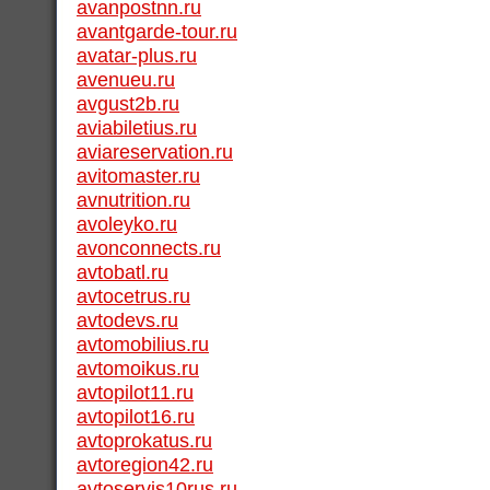
avanpostnn.ru
avantgarde-tour.ru
avatar-plus.ru
avenueu.ru
avgust2b.ru
aviabiletius.ru
aviareservation.ru
avitomaster.ru
avnutrition.ru
avoleyko.ru
avonconnects.ru
avtobatl.ru
avtocetrus.ru
avtodevs.ru
avtomobilius.ru
avtomoikus.ru
avtopilot11.ru
avtopilot16.ru
avtoprokatus.ru
avtoregion42.ru
avtoservis10rus.ru