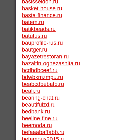
basisseldon.ru
basket-house.ru
basta-finance.ru
batem.ru
batikbeads.ru
batutus.ru
bauprofile-rus.ru
bautger.ru
bayazetrestoran.ru
bazaltin-ognezashita.ru
bcdbdbceef.ru
bdwbxmzmpu.ru
beabcdbebafb.ru
beali.ru
bearing-chat.ru
beautifulzd.ru
bedbank.ru
beeline-fine.ru
beemoda.ru
befaaabaffabb.ru
befamous2015.ru