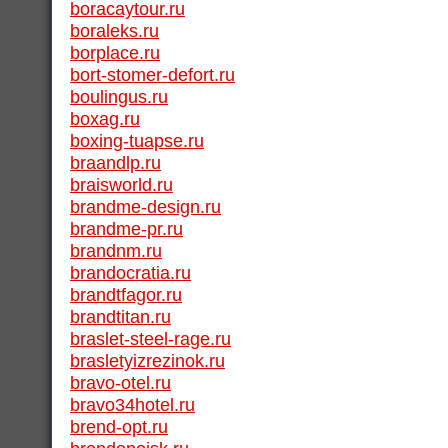
boracaytour.ru
boraleks.ru
borplace.ru
bort-stomer-defort.ru
boulingus.ru
boxag.ru
boxing-tuapse.ru
braandlp.ru
braisworld.ru
brandme-design.ru
brandme-pr.ru
brandnm.ru
brandocratia.ru
brandtfagor.ru
brandtitan.ru
braslet-steel-rage.ru
brasletyizrezinok.ru
bravo-otel.ru
bravo34hotel.ru
brend-opt.ru