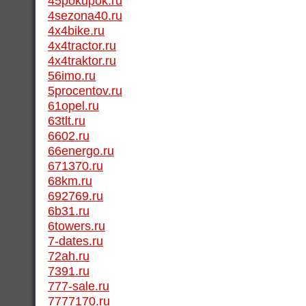
45pokupok.ru
4sezona40.ru
4x4bike.ru
4x4tractor.ru
4x4traktor.ru
56imo.ru
5procentov.ru
61opel.ru
63tlt.ru
6602.ru
66energo.ru
671370.ru
68km.ru
692769.ru
6b31.ru
6towers.ru
7-dates.ru
72ah.ru
7391.ru
777-sale.ru
7777170.ru