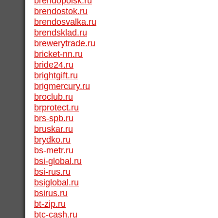
brendopoisk.ru
brendostok.ru
brendosvalka.ru
brendsklad.ru
brewerytrade.ru
bricket-nn.ru
bride24.ru
brightgift.ru
brigmercury.ru
broclub.ru
brprotect.ru
brs-spb.ru
bruskar.ru
brydko.ru
bs-metr.ru
bsi-global.ru
bsi-rus.ru
bsiglobal.ru
bsirus.ru
bt-zip.ru
btc-cash.ru