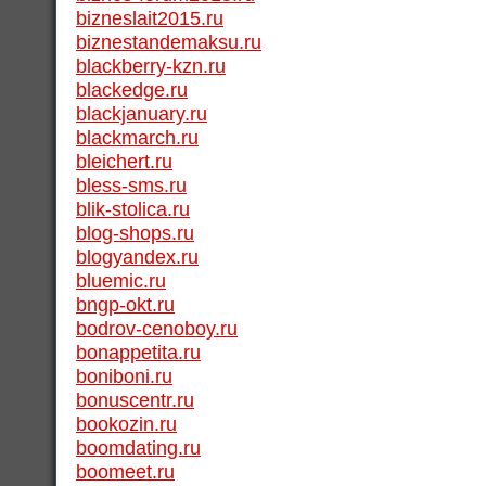
bizneslait2015.ru
biznestandemaksu.ru
blackberry-kzn.ru
blackedge.ru
blackjanuary.ru
blackmarch.ru
bleichert.ru
bless-sms.ru
blik-stolica.ru
blog-shops.ru
blogyandex.ru
bluemic.ru
bngp-okt.ru
bodrov-cenoboy.ru
bonappetita.ru
boniboni.ru
bonuscentr.ru
bookozin.ru
boomdating.ru
boomeet.ru