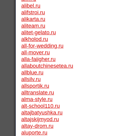
alibel.ru
alifstroi.ru
alikarta.ru
aliteam.ru
alitet-gelato.ru
alkholod.ru
all-for-wedding.ru
all-mover.ru
alla-faiigher.ru
allaboutchinesetea.ru
allblue.ru
allsilv.ru
allsportik.ru
alltranslate.ru
alma-style.ru
alt-school110.ru
altajbatyushka.ru
altajskijmyod.ru
altay-drom.ru
aluporte.ru