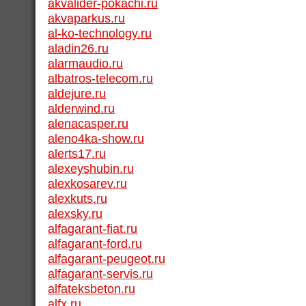
akvalider-pokachi.ru
akvaparkus.ru
al-ko-technology.ru
aladin26.ru
alarmaudio.ru
albatros-telecom.ru
aldejure.ru
alderwind.ru
alenacasper.ru
aleno4ka-show.ru
alerts17.ru
alexeyshubin.ru
alexkosarev.ru
alexkuts.ru
alexsky.ru
alfagarant-fiat.ru
alfagarant-ford.ru
alfagarant-peugeot.ru
alfagarant-servis.ru
alfateksbeton.ru
alfx.ru