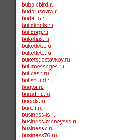
bubblebird.ru
buderusevra.ru
budet-5.ru
builditools.ru
buildorg.ru
buketius.ru
buketleta.ru
buketleto.ru
buketsdostavkoy.ru
bulkmessages.ru
bullcash.ru
bullsound.ru
buqva.ru
burattino.ru
bursds.ru
burtur.ru
business-ls.ru
business-moneysss.ru
business7.ru
business76.ru