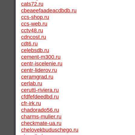
cats72.ru
cbeaeefaadeacdbdb.ru
ccs-shop.ru
ccs-web.ru
cctv48.ru
cdncost.ru
cdt6.ru
celebsdb.ru
cement-m300.ru
centr-iscelenie.ru
centr-liderov.ru
ceramgrad.ru
cerlab.ru
cerutti-riviera.ru
cfdfefdeedbd.ru
cfr-irk.ru
chadorado56.ru
charms-mulier.ru
checkmate-ua.ru
chelovekbuduschego.ru