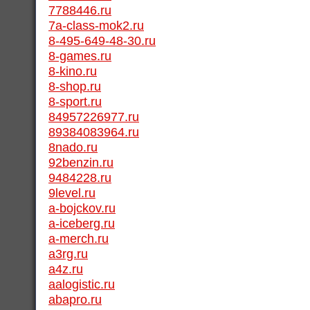
7788446.ru
7a-class-mok2.ru
8-495-649-48-30.ru
8-games.ru
8-kino.ru
8-shop.ru
8-sport.ru
84957226977.ru
89384083964.ru
8nado.ru
92benzin.ru
9484228.ru
9level.ru
a-bojckov.ru
a-iceberg.ru
a-merch.ru
a3rg.ru
a4z.ru
aalogistic.ru
abapro.ru