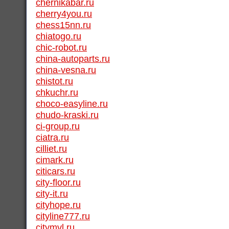
chernikabar.ru
cherry4you.ru
chess15nn.ru
chiatogo.ru
chic-robot.ru
china-autoparts.ru
china-vesna.ru
chistot.ru
chkuchr.ru
choco-easyline.ru
chudo-kraski.ru
ci-group.ru
ciatra.ru
cilliet.ru
cimark.ru
citicars.ru
city-floor.ru
city-it.ru
cityhope.ru
cityline777.ru
citymvl.ru