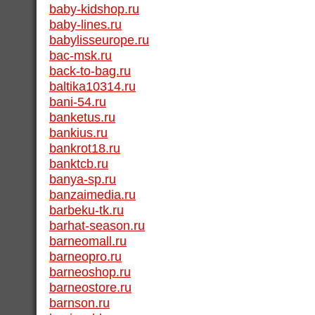
baby-kidshop.ru
baby-lines.ru
babylisseurope.ru
bac-msk.ru
back-to-bag.ru
baltika10314.ru
bani-54.ru
banketus.ru
bankius.ru
bankrot18.ru
banktcb.ru
banya-sp.ru
banzaimedia.ru
barbeku-tk.ru
barhat-season.ru
barneomall.ru
barneopro.ru
barneoshop.ru
barneostore.ru
barnson.ru