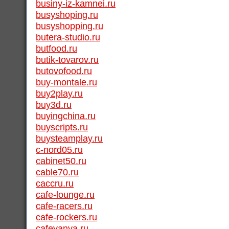
businy-iz-kamnei.ru
busyshoping.ru
busyshopping.ru
butera-studio.ru
butfood.ru
butik-tovarov.ru
butovofood.ru
buy-montale.ru
buy2play.ru
buy3d.ru
buyingchina.ru
buyscripts.ru
buysteamplay.ru
c-nord05.ru
cabinet50.ru
cable70.ru
caccru.ru
cafe-lounge.ru
cafe-racers.ru
cafe-rockers.ru
cafevanya.ru