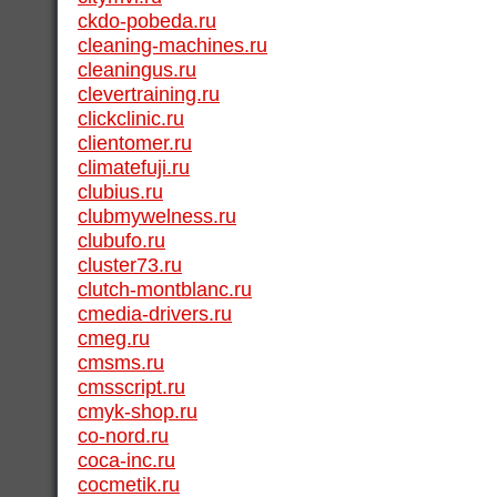
ckdo-pobeda.ru
cleaning-machines.ru
cleaningus.ru
clevertraining.ru
clickclinic.ru
clientomer.ru
climatefuji.ru
clubius.ru
clubmywelness.ru
clubufo.ru
cluster73.ru
clutch-montblanc.ru
cmedia-drivers.ru
cmeg.ru
cmsms.ru
cmsscript.ru
cmyk-shop.ru
co-nord.ru
coca-inc.ru
cocmetik.ru