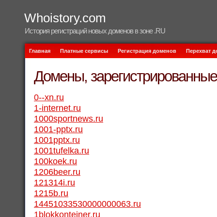
Whoistory.com
История регистраций новых доменов в зоне .RU
Главная
Платные сервисы
Регистрация доменов
Перехват 
Домены, зарегистрированные 
0--xn.ru
1-internet.ru
1000sportnews.ru
1001-pptx.ru
1001pptx.ru
1001tufelka.ru
100koek.ru
1206beer.ru
121314i.ru
1215b.ru
14451033530000000063.ru
1blokkonteiner.ru