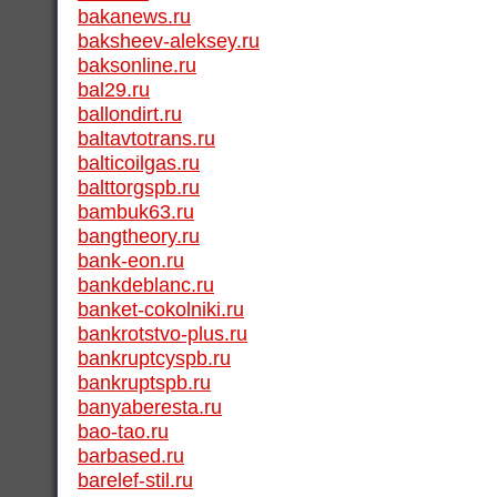
bakanews.ru
baksheev-aleksey.ru
baksonline.ru
bal29.ru
ballondirt.ru
baltavtotrans.ru
balticoilgas.ru
balttorgspb.ru
bambuk63.ru
bangtheory.ru
bank-eon.ru
bankdeblanc.ru
banket-cokolniki.ru
bankrotstvo-plus.ru
bankruptcyspb.ru
bankruptspb.ru
banyaberesta.ru
bao-tao.ru
barbased.ru
barelef-stil.ru