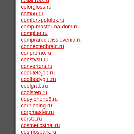
collar100.ru
colorgloss.ru
com56.ru
comfort-potolok.ru
comp-master-na-dom.ru
compiter.ru
comprarecialisslovenia.ru
connectedbrain.ru
conpromo.ru
constvsu.ru
convertors.ru
cool-telejob.ru
coolbodygirl.ru
coolgrab.ru
coolsten.ru
copyiphone6.ru
corbinaing.ru
corpmaster.ru
corsta.ru
cosmeticsthai.ru
cosmospark.ru