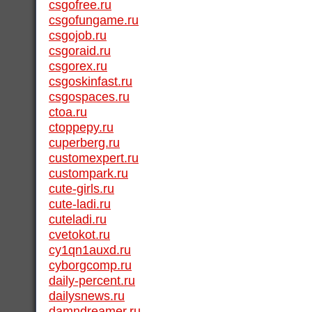
csgofree.ru
csgofungame.ru
csgojob.ru
csgoraid.ru
csgorex.ru
csgoskinfast.ru
csgospaces.ru
ctoa.ru
ctoppepy.ru
cuperberg.ru
customexpert.ru
custompark.ru
cute-girls.ru
cute-ladi.ru
cuteladi.ru
cvetokot.ru
cy1qn1auxd.ru
cyborgcomp.ru
daily-percent.ru
dailysnews.ru
damndreamer.ru