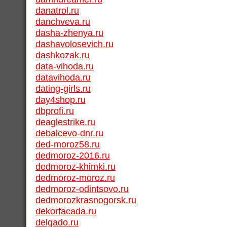
danatrol.ru
danchveva.ru
dasha-zhenya.ru
dashavolosevich.ru
dashkozak.ru
data-vihoda.ru
datavihoda.ru
dating-girls.ru
day4shop.ru
dbprofi.ru
deaglestrike.ru
debalcevo-dnr.ru
ded-moroz58.ru
dedmoroz-2016.ru
dedmoroz-khimki.ru
dedmoroz-moroz.ru
dedmoroz-odintsovo.ru
dedmorozkrasnogorsk.ru
dekorfacada.ru
delgado.ru