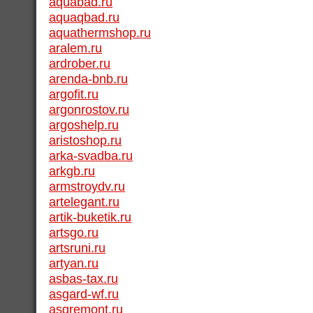
aquabad.ru
aquaqbad.ru
aquathermshop.ru
aralem.ru
ardrober.ru
arenda-bnb.ru
argofit.ru
argonrostov.ru
argoshelp.ru
aristoshop.ru
arka-svadba.ru
arkgb.ru
armstroydv.ru
artelegant.ru
artik-buketik.ru
artsgo.ru
artsruni.ru
artyan.ru
asbas-tax.ru
asgard-wf.ru
asgremont.ru