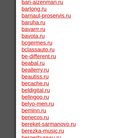
bari-aizenman.ru
barlong.ru
barnaul-proservis.ru
baruha.ru
bavarrr.ru
bavota.ru
bcgermes.ru
bclassauto.ru
be-different.ru
beabal.ru
beallerry.ru
beautiss.ru
becache.ru
beldigital.ru
belingoo.ru
belyo-men.ru
beminn.ru
benecos.ru
bereket-sarmanovo.ru
berezka-music.ru
bergerbureau.ru