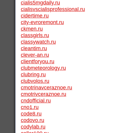
cialis5mgdaily.ru
cialisvscialisprofessional.ru
cidertime.ru
city-evroremont.ru
ckmen.ru
classgirls.ru
classywatch.ru
cleantim.ru
clever-an.ru
clientforyou.ru
clubmeteorology.ru
clubring.ru
clubvolos.ru
cmotrinavceraznoe.ru
cmotrivceraznoe.ru
cndofficial.ru
cno1.ru
code8.ru
codovo.ru
codylab.ru