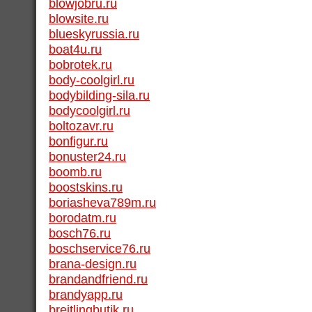
blowjobru.ru
blowsite.ru
blueskyrussia.ru
boat4u.ru
bobrotek.ru
body-coolgirl.ru
bodybilding-sila.ru
bodycoolgirl.ru
boltozavr.ru
bonfigur.ru
bonuster24.ru
boomb.ru
boostskins.ru
boriasheva789m.ru
borodatm.ru
bosch76.ru
boschservice76.ru
brana-design.ru
brandandfriend.ru
brandyapp.ru
breitlingbutik.ru