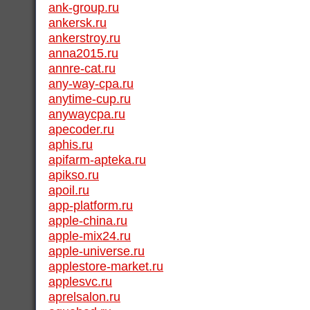
ank-group.ru
ankersk.ru
ankerstroy.ru
anna2015.ru
annre-cat.ru
any-way-cpa.ru
anytime-cup.ru
anywaycpa.ru
apecoder.ru
aphis.ru
apifarm-apteka.ru
apikso.ru
apoil.ru
app-platform.ru
apple-china.ru
apple-mix24.ru
apple-universe.ru
applestore-market.ru
applesvc.ru
aprelsalon.ru