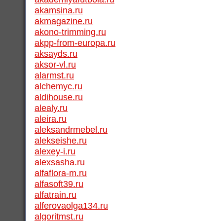
akamsina.ru
akmagazine.ru
akono-trimming.ru
akpp-from-europa.ru
aksayds.ru
aksor-vl.ru
alarmst.ru
alchemyc.ru
aldihouse.ru
alealy.ru
aleira.ru
aleksandrmebel.ru
alekseishe.ru
alexey-i.ru
alexsasha.ru
alfaflora-m.ru
alfasoft39.ru
alfatrain.ru
alferovaolga134.ru
algoritmst.ru