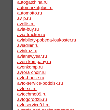
autogatchina.ru
automarketplus.ru
automotto.ru
av-p.ru
avellis.ru
avia-buy.ru
avia-tracker.ru
aviabilety-pobeda-loukoster.ru
aviadiler.ru
aviakuz.ru
avianewyear.ru
avon-kompany.ru
avonkomp.ru
avrora-choir.ru
avto-house.ru
avto-service-podolsk.ru
avto-ss.ru
avtochmo05.ru
avtogorod25.ru
avtoservice01.ru