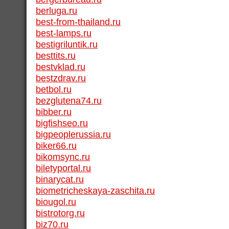
berluga.ru
best-from-thailand.ru
best-lamps.ru
bestigriluntik.ru
besttits.ru
bestvklad.ru
bestzdrav.ru
betbol.ru
bezglutena74.ru
bibber.ru
bigfishseo.ru
bigpeoplerussia.ru
biker66.ru
bikomsync.ru
biletyportal.ru
binarycat.ru
biometricheskaya-zaschita.ru
biougol.ru
bistrotorg.ru
biz70.ru