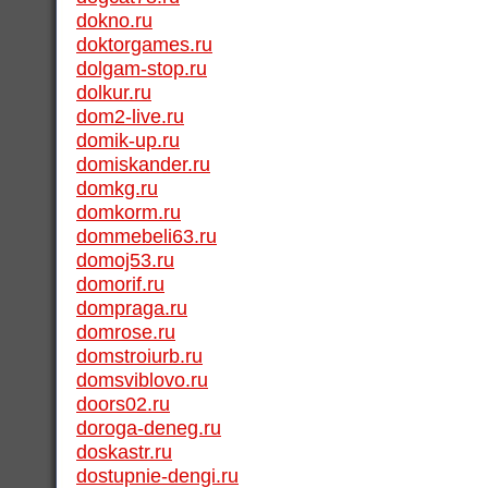
dokno.ru
doktorgames.ru
dolgam-stop.ru
dolkur.ru
dom2-live.ru
domik-up.ru
domiskander.ru
domkg.ru
domkorm.ru
dommebeli63.ru
domoj53.ru
domorif.ru
dompraga.ru
domrose.ru
domstroiurb.ru
domsviblovo.ru
doors02.ru
doroga-deneg.ru
doskastr.ru
dostupnie-dengi.ru