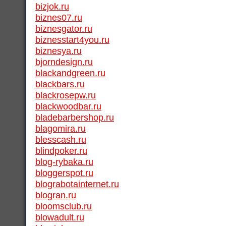
bizjok.ru
biznes07.ru
biznesgator.ru
biznesstart4you.ru
biznesya.ru
bjorndesign.ru
blackandgreen.ru
blackbars.ru
blackrosepw.ru
blackwoodbar.ru
bladebarbershop.ru
blagomira.ru
blesscash.ru
blindpoker.ru
blog-rybaka.ru
bloggerspot.ru
blograbotainternet.ru
blogran.ru
bloomsclub.ru
blowadult.ru