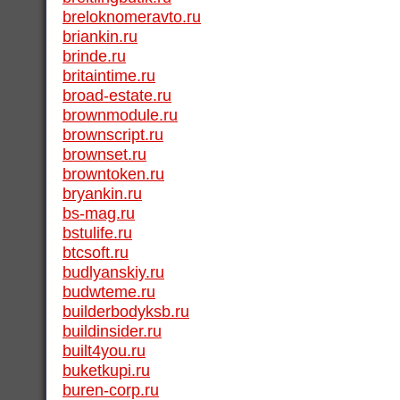
breloknomeravto.ru
briankin.ru
brinde.ru
britaintime.ru
broad-estate.ru
brownmodule.ru
brownscript.ru
brownset.ru
browntoken.ru
bryankin.ru
bs-mag.ru
bstulife.ru
btcsoft.ru
budlyanskiy.ru
budwteme.ru
builderbodyksb.ru
buildinsider.ru
built4you.ru
buketkupi.ru
buren-corp.ru