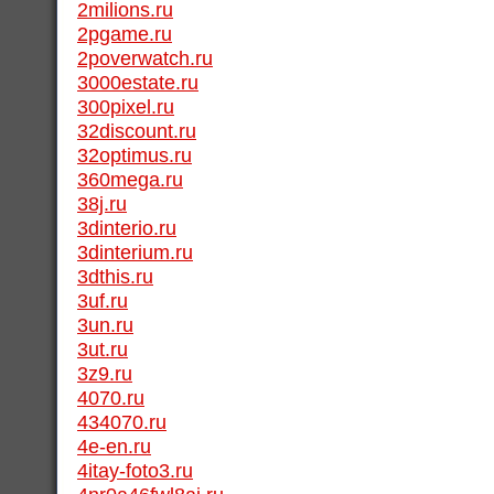
2milions.ru
2pgame.ru
2poverwatch.ru
3000estate.ru
300pixel.ru
32discount.ru
32optimus.ru
360mega.ru
38j.ru
3dinterio.ru
3dinterium.ru
3dthis.ru
3uf.ru
3un.ru
3ut.ru
3z9.ru
4070.ru
434070.ru
4e-en.ru
4itay-foto3.ru