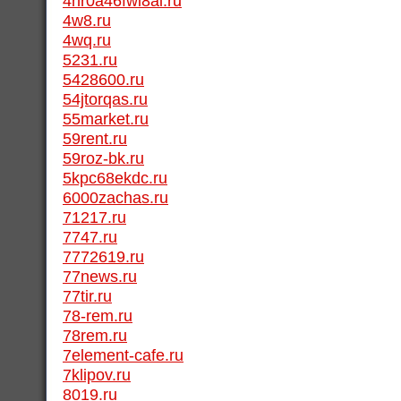
4nr0a46fwl8ai.ru
4w8.ru
4wq.ru
5231.ru
5428600.ru
54jtorqas.ru
55market.ru
59rent.ru
59roz-bk.ru
5kpc68ekdc.ru
6000zachas.ru
71217.ru
7747.ru
7772619.ru
77news.ru
77tir.ru
78-rem.ru
78rem.ru
7element-cafe.ru
7klipov.ru
8019.ru