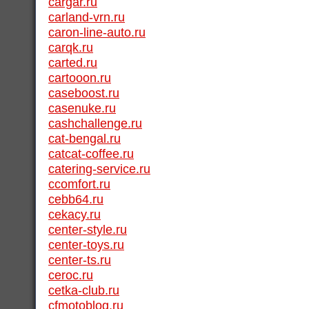
cargar.ru
carland-vrn.ru
caron-line-auto.ru
carqk.ru
carted.ru
cartooon.ru
caseboost.ru
casenuke.ru
cashchallenge.ru
cat-bengal.ru
catcat-coffee.ru
catering-service.ru
ccomfort.ru
cebb64.ru
cekacy.ru
center-style.ru
center-toys.ru
center-ts.ru
ceroc.ru
cetka-club.ru
cfmotoblog.ru