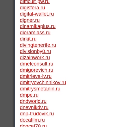
difficult-pw.ru
digisfera.ru
digital-wallet.ru
digner.ru
dinamikaplus.ru
dioramiass.ru
dirkit.ru
divingtenerife.ru
divisionby0.ru
dizainwork.ru
dmetconsult.ru
dmigorevich.ru
dmitrieva-lv.ru
dmitryovchinnikov.ru
dmitrysmetanin.ru
dmpe.ru
dndworld.ru
dnevnikdv.ru
dnp-trudovik.ru
docafilm.ru
dogcat78.ru