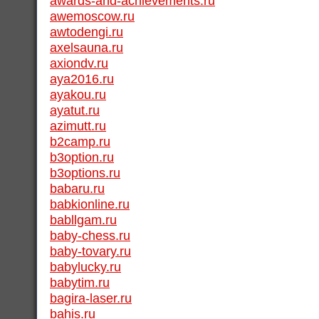
awards-and-achievements.ru
awemoscow.ru
awtodengi.ru
axelsauna.ru
axiondv.ru
aya2016.ru
ayakou.ru
ayatut.ru
azimutt.ru
b2camp.ru
b3option.ru
b3options.ru
babaru.ru
babkionline.ru
babllgam.ru
baby-chess.ru
baby-tovary.ru
babylucky.ru
babytim.ru
bagira-laser.ru
bahis.ru