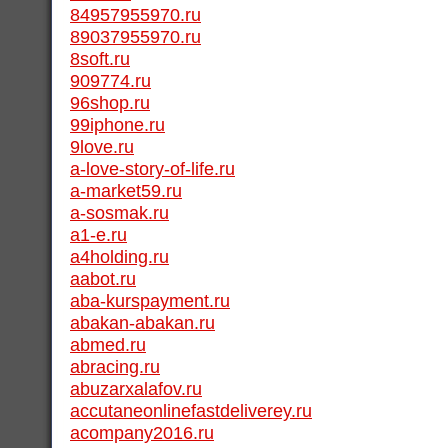
84957955970.ru
89037955970.ru
8soft.ru
909774.ru
96shop.ru
99iphone.ru
9love.ru
a-love-story-of-life.ru
a-market59.ru
a-sosmak.ru
a1-e.ru
a4holding.ru
aabot.ru
aba-kurspayment.ru
abakan-abakan.ru
abmed.ru
abracing.ru
abuzarxalafov.ru
accutaneonlinefastdeliverey.ru
acompany2016.ru