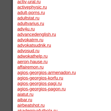
activ-ural.ru
activephysic.ru
adult-porns.ru
adultstat.ru
adultvarius.ru
adv4u.ru
advancedenglish.ru
advokatrm.ru
advokatsudnik.ru
advosud.ru
adwokathelp.ru
aeron-hause.ru
affairemon.ru
agios-georgios-armenadon.ru
agios-georgios-korfu.ru
agios-georgios-pagi.ru
agios-georgios-pagon.ru
aiatut.ru
aibar.ru
airbeatshot.ru
akademiyafutbola.ru