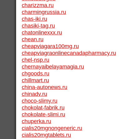
charizzma.ru
charmingrussia.ru
chas-iki.ru
chasiki-tag.ru
chatonlinexxx.ru
chean.ru
cheapviagara100mg.ru
cheapviagraonlinecanadapharmacy.ru
chel-nsp.ru
chernayaibelayamagia.ru
chgoods.ru
chillmart.ru
china-autonews.ru
chinadv.ru
choco-slimy.ru
chokolat-fabrik.ru
chokolate-slimi.ru
chuperka.ru
cialis20mgnongeneric.ru
cialis20mgtablets.ru