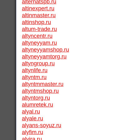
alternatspb.ru
altinexpert.ru
altinmaster.ru
altinshop.ru
altum-trade.ru
altyncentr.ru
altyneyyam.ru
altyneyyamshop.ru
altyneyyamtorg.ru
altyngroup.ru
altynlife.ru
altyntm.ru
altyntmmaster.ru
altyntmshop.ru
altyntorg.ru
alumretek.ru
alyal.ru
alyale.ru
alyans-soyuz.ru
alyfim.ru
alyira.ru