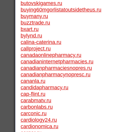
butovskigames.ru
buying60mgorlistatoutsidetheus.ru
buymany.ru
buzztrade.ru
bxart.ru
bylynd.ru
calina-caterina.ru
callproject.ru
canadaonlinepharmacy.ru
canadianinternetpharmacies.ru
canadianpharmaciesnopres.ru
canadianpharmacynopresc.ru
cananla.ru
candidapharmacy.ru
cap-flint.ru
carabmatv.ru
carbonlabs.ru
carconic.ru
cardiology24.ru
cardionomica.ru