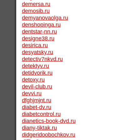
demersa.ru
demosib.ru
demyanovaolga.ru
denshopinga.ru
dentstar-nn.ru
designe38.ru
desirica.ru
desyatsky.ru
detectiv7nkvd.ru
detektyv.ru
detidvorik.ru
detoxy.ru
devil-club.ru
devvi.ru
dfghjmjnt.ru
diabet-dv.ru
diabetcontrol.ru
dianetics-book-dvd.ru
diany-tiktak.ru
didgeridoobochkov.ru