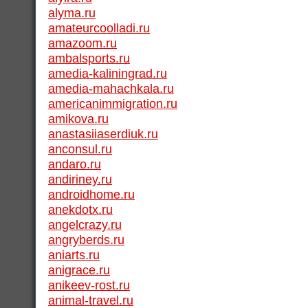
alyma.ru
amateurcoolladi.ru
amazoom.ru
ambalsports.ru
amedia-kaliningrad.ru
amedia-mahachkala.ru
americanimmigration.ru
amikova.ru
anastasiiaserdiuk.ru
anconsul.ru
andaro.ru
andiriney.ru
androidhome.ru
anekdotx.ru
angelcrazy.ru
angryberds.ru
aniarts.ru
anigrace.ru
anikeev-rost.ru
animal-travel.ru