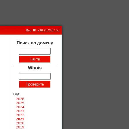
Ваш IP:
216.73.216.153
Поиск по домену
Whois
Год:
2026
2025
2024
2023
2022
2021
2020
2019