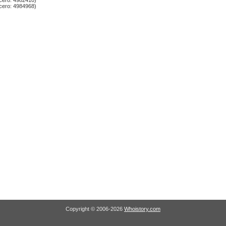
сего: 4982410)
сего: 4984968)
Copyright © 2006-2026
Whoistory.com