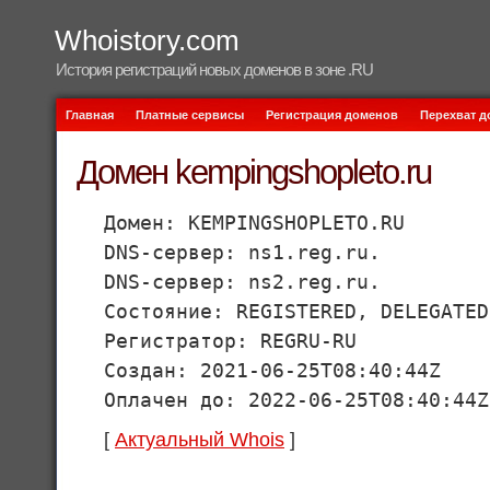
Whoistory.com
История регистраций новых доменов в зоне .RU
Главная
Платные сервисы
Регистрация доменов
Перехват 
Домен kempingshopleto.ru
Домен: KEMPINGSHOPLETO.RU
DNS-сервер: ns1.reg.ru.
DNS-сервер: ns2.reg.ru.
Состояние: REGISTERED, DELEGATED
Регистратор: REGRU-RU
Создан: 2021-06-25T08:40:44Z
Оплачен до: 2022-06-25T08:40:44Z
[
Актуальный Whois
]