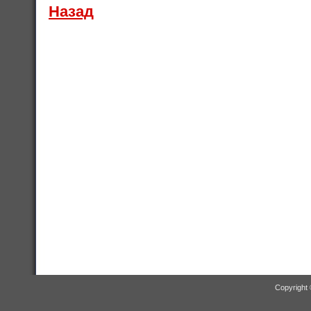
Назад
Copyright