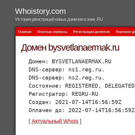
Whoistory.com
История регистраций новых доменов в зоне .RU
Главная
Платные сервисы
Регистрация доменов
Перехват 
Домен bysvetlanaermak.ru
Домен: BYSVETLANAERMAK.RU
DNS-сервер: ns1.reg.ru.
DNS-сервер: ns2.reg.ru.
Состояние: REGISTERED, DELEGATED
Регистратор: REGRU-RU
Создан: 2021-07-14T16:56:59Z
Оплачен до: 2022-07-14T16:56:59Z
[
Актуальный Whois
]