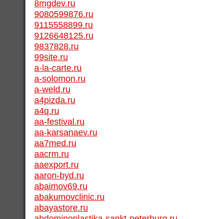
8mgdev.ru
9080599876.ru
9115558899.ru
9126648125.ru
9837828.ru
99site.ru
a-la-carte.ru
a-solomon.ru
a-weld.ru
a4pizda.ru
a4q.ru
aa-festival.ru
aa-karsanaev.ru
aa7med.ru
aacrm.ru
aaexport.ru
aaron-byd.ru
abaimov69.ru
abakumovclinic.ru
abayastore.ru
abdominoplastika-sankt-peterburg.ru