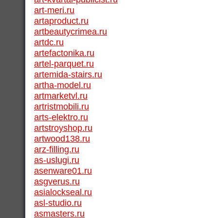
art-meri.ru
artaproduct.ru
artbeautycrimea.ru
artdc.ru
artefactonika.ru
artel-parquet.ru
artemida-stairs.ru
artha-model.ru
artmarketvl.ru
artristmobili.ru
arts-elektro.ru
artstroyshop.ru
artwood138.ru
arz-filling.ru
as-uslugi.ru
asenware01.ru
asgverus.ru
asialockseal.ru
asl-studio.ru
asmasters.ru