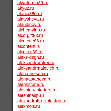
akvaferma39.ru
akyuz.ru
alania360.ru
alatysheva.ru
alaudinov.ru
alchemylab.ru
alco-gift83.ru
alcocafe86.ru
alcontent.ru
alcotaxi39.ru
aleks-dsgn.ru
aleksandrbroker.ru
aleksandrmalevich.ru
alena-nelson.ru
alenaastahova.ru
alephstone.ru
aleshina-interiors.ru
aleshinasp.ru
alexandroffn1kolai-top.ru
alexmois.ru