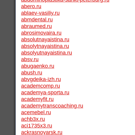
abero.ru
ablaev-vasiliy.ru
abmdental.ru
abraumed.ru
abrosimovaira.ru
absolutnayaistina.ru
absolytnayaistina.ru
absolyutnayaistina.ru
absv.ru
abugaenko.ru
abush.ru
abvgdeika-izh.ru
academcomp.ru
academya-sporta.ru
academyfit.ru
academytranscoaching.ru
acemebel.ru
achb3x.ru
aci1735x3.ru
ackrasnoyarsk.ru