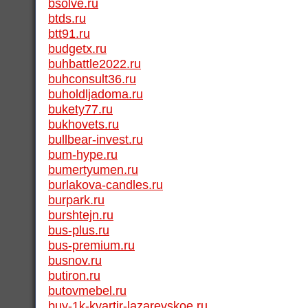
bsolve.ru
btds.ru
btt91.ru
budgetx.ru
buhbattle2022.ru
buhconsult36.ru
buholdljadoma.ru
bukety77.ru
bukhovets.ru
bullbear-invest.ru
bum-hype.ru
bumertyumen.ru
burlakova-candles.ru
burpark.ru
burshtejn.ru
bus-plus.ru
bus-premium.ru
busnov.ru
butiron.ru
butovmebel.ru
buy-1k-kvartir-lazarevskoe.ru