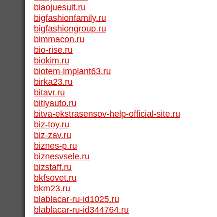
biaojuesuit.ru
bigfashionfamily.ru
bigfashiongroup.ru
bimmacon.ru
bio-rise.ru
biokim.ru
biotem-implant63.ru
birka23.ru
bitavr.ru
bitiyauto.ru
bitva-ekstrasensov-help-official-site.ru
biz-toy.ru
biz-zav.ru
biznes-p.ru
biznesvsele.ru
bizstaff.ru
bkfsovet.ru
bkm23.ru
blablacar-ru-id1025.ru
blablacar-ru-id344764.ru