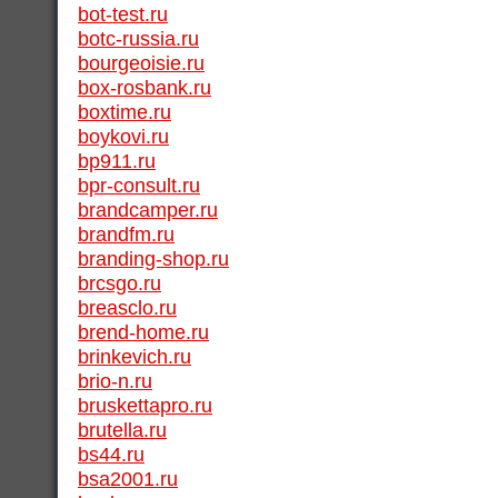
bot-test.ru
botc-russia.ru
bourgeoisie.ru
box-rosbank.ru
boxtime.ru
boykovi.ru
bp911.ru
bpr-consult.ru
brandcamper.ru
brandfm.ru
branding-shop.ru
brcsgo.ru
breasclo.ru
brend-home.ru
brinkevich.ru
brio-n.ru
bruskettapro.ru
brutella.ru
bs44.ru
bsa2001.ru