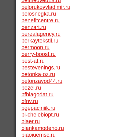
belmedved18.ru
belorukovvladimir.ru
belosnegka.ru
benefitcentre.ru
benzart.ru
berealagency.ru
berkaytekstil.ru
bermoon.ru
berry-boost.ru
best-at.ru
bestevenings.ru
betonka-oz.ru
betonzavod44.ru
bezel.ru
bfblagodat.ru
bfnv.ru
bgepaciniik.ru
bi-chelebiopt.ru
biaer.ru
biankamodeno.ru
biaojuemsc.ru