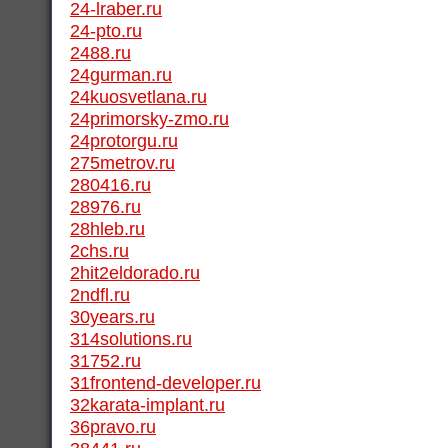
24-lraber.ru
24-pto.ru
2488.ru
24gurman.ru
24kuosvetlana.ru
24primorsky-zmo.ru
24protorgu.ru
275metrov.ru
280416.ru
28976.ru
28hleb.ru
2chs.ru
2hit2eldorado.ru
2ndfl.ru
30years.ru
314solutions.ru
31752.ru
31frontend-developer.ru
32karata-implant.ru
36pravo.ru