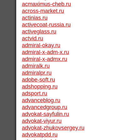
acmaximus-cheb.ru
across-market.ru
actinias.ru
activecoat-russia.ru
activeglass.ru
actvid.ru
admiral-okay.ru
admiral-x-adm-x.ru
admiral-x-admx.ru
admiralk.ru
admiralpr.ru
adobe-soft.ru
adshopping.ru
adsport.ru
advanceblog.ru
advancedgroup.ru
advokat-sayfulin.ru
advokat-viyur.ru
advokat-zhukovsergey.ru
advokatpdd.ru