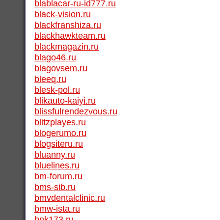
blablacar-ru-id777.ru
black-vision.ru
blackfranshiza.ru
blackhawkteam.ru
blackmagazin.ru
blago46.ru
blagovsem.ru
bleeq.ru
blesk-pol.ru
blikauto-kaiyi.ru
blissfulrendezvous.ru
blitzplayes.ru
blogerumo.ru
blogsiteru.ru
bluanny.ru
bluelines.ru
bm-forum.ru
bms-sib.ru
bmvdentalclinic.ru
bmw-ista.ru
bnk173.ru