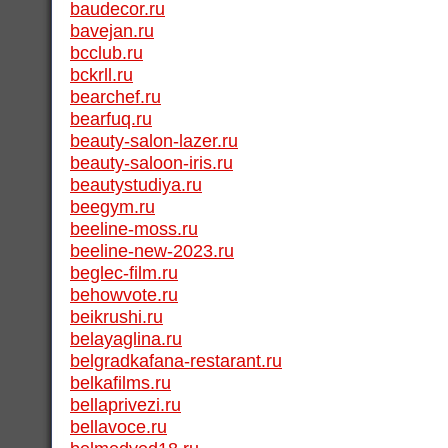
baudecor.ru
bavejan.ru
bcclub.ru
bckrll.ru
bearchef.ru
bearfuq.ru
beauty-salon-lazer.ru
beauty-saloon-iris.ru
beautystudiya.ru
beegym.ru
beeline-moss.ru
beeline-new-2023.ru
beglec-film.ru
behowvote.ru
beikrushi.ru
belayaglina.ru
belgradkafana-restarant.ru
belkafilms.ru
bellaprivezi.ru
bellavoce.ru