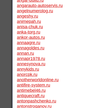
angar-build.ru
angarauto-autoservis.ru
angelnumerolog.ru
angeshy.ru
animepah.ru
anisa-chuk.ru
anka-torg.ru
ankor-autos.ru
annaagre.ru
annagoldes.ru
annan.ru
annapr1978.ru
annesynova.ru
annykids.ru
anorcpk.ru
anotherworldonline.ru
antifire-system.ru
antimebel46.ru
antiquecraft.ru
antonpashchenko.ru
antonstroganov.ru