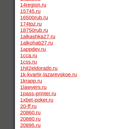
14region.ru
15745.ru
16500rub.ru
174tpz.ru
18750rub.ru
1alkashka27.ru
1alkohab27.ru
1appdev.ru
1cca.ru
1css.ru
1hit2eldorado.ru
1k-kvartir-lazarevskoe.ru
1krapp.ru
1lawyers.ru
1pass-printer.ru
1xbet-poker.ru
20-ff.ru
20860.ru
20880.ru
20895.ru