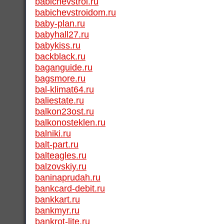
babichevstroi.ru
babichevstroidom.ru
baby-plan.ru
babyhall27.ru
babykiss.ru
backblack.ru
baganguide.ru
bagsmore.ru
bal-klimat64.ru
baliestate.ru
balkon23ost.ru
balkonosteklen.ru
balniki.ru
balt-part.ru
balteagles.ru
balzovskiy.ru
baninaprudah.ru
bankcard-debit.ru
bankkart.ru
bankmyr.ru
bankrot-lite.ru