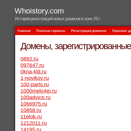
Whoistory.com
История регистраций новых доменов в зоне .RU
Главная
Платные сервисы
Регистрация доменов
Перехват 
Домены, зарегистрированные 
0892.ru
097647.ru
0kna-kld.ru
1-novikov.ru
100-parts.ru
1000melo4ei.ru
100advice.ru
1066975.ru
10858.ru
11elok.ru
1212011.ru
14185.ru