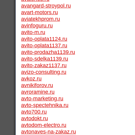
avangard-stroypol.ru
avart-motors.ru
aviatekhprom.ru
avinfoguru.ru
avito-m.ru
avito-oplata1124.ru
avito-oplata1137.ru
avito-prodazha1139.ru
avito-sdelka1139.ru
avito-zakaz1137.ru
avizo-consulting.ru
avkoz.ru
avnikiforov.ru
avroramine.ru
avto-marketing.ru
avto-spectehnika.ru
avto700.ru
avtodokt.ru
avtodom-electro.ru
avtonaves-na-zakaz.ru