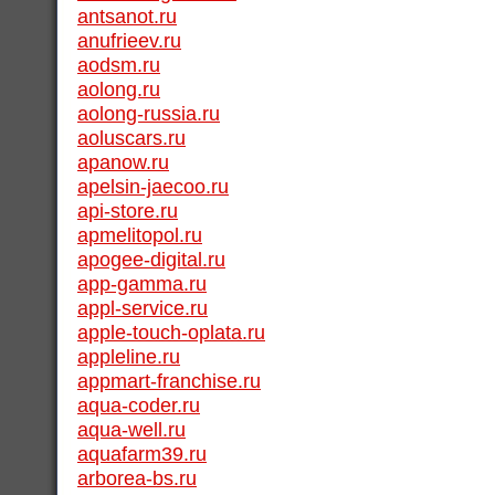
antsanot.ru
anufrieev.ru
aodsm.ru
aolong.ru
aolong-russia.ru
aoluscars.ru
apanow.ru
apelsin-jaecoo.ru
api-store.ru
apmelitopol.ru
apogee-digital.ru
app-gamma.ru
appl-service.ru
apple-touch-oplata.ru
appleline.ru
appmart-franchise.ru
aqua-coder.ru
aqua-well.ru
aquafarm39.ru
arborea-bs.ru