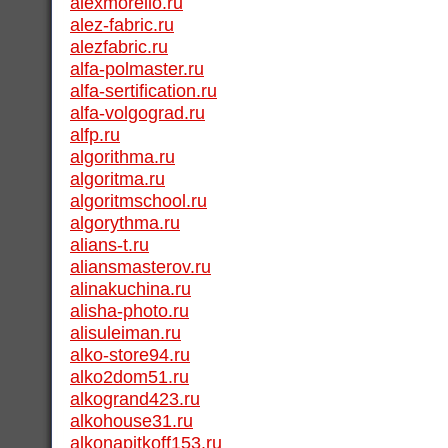
alexmorello.ru
alez-fabric.ru
alezfabric.ru
alfa-polmaster.ru
alfa-sertification.ru
alfa-volgograd.ru
alfp.ru
algorithma.ru
algoritma.ru
algoritmschool.ru
algorythma.ru
alians-t.ru
aliansmasterov.ru
alinakuchina.ru
alisha-photo.ru
alisuleiman.ru
alko-store94.ru
alko2dom51.ru
alkogrand423.ru
alkohouse31.ru
alkonapitkoff153.ru