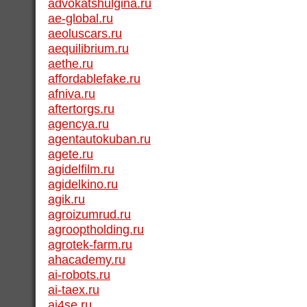
advokatshulgina.ru
ae-global.ru
aeoluscars.ru
aequilibrium.ru
aethe.ru
affordablefake.ru
afniva.ru
aftertorgs.ru
agencya.ru
agentautokuban.ru
agete.ru
agidelfilm.ru
agidelkino.ru
agik.ru
agroizumrud.ru
agrooptholding.ru
agrotek-farm.ru
ahacademy.ru
ai-robots.ru
ai-taex.ru
ai4se.ru