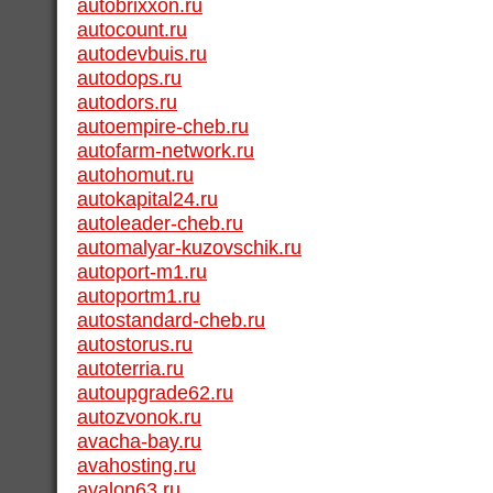
autobrixxon.ru
autocount.ru
autodevbuis.ru
autodops.ru
autodors.ru
autoempire-cheb.ru
autofarm-network.ru
autohomut.ru
autokapital24.ru
autoleader-cheb.ru
automalyar-kuzovschik.ru
autoport-m1.ru
autoportm1.ru
autostandard-cheb.ru
autostorus.ru
autoterria.ru
autoupgrade62.ru
autozvonok.ru
avacha-bay.ru
avahosting.ru
avalon63.ru