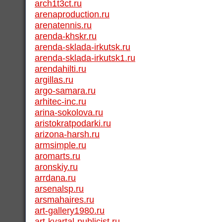
arch1t3ct.ru
arenaproduction.ru
arenatennis.ru
arenda-khskr.ru
arenda-sklada-irkutsk.ru
arenda-sklada-irkutsk1.ru
arendahilti.ru
argillas.ru
argo-samara.ru
arhitec-inc.ru
arina-sokolova.ru
aristokratpodarki.ru
arizona-harsh.ru
armsimple.ru
aromarts.ru
aronskiy.ru
arrdana.ru
arsenalsp.ru
arsmahaires.ru
art-gallery1980.ru
art-kvartal-publicist.ru