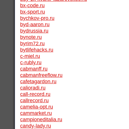
bx-code.ru
bx-sport.ru
bychkov-pro.ru
byd-aaron.ru
bydrussia.ru
bynote.ru
byrim72.ru
bytlifehacks.ru
c-miel.ru
c-rubly.ru
cabmanff.ru
cabmanfreeflow.ru
cafetagardon.ru
calioradi.ru
call-record.ru
callrecord.ru
camelia-opt.ru
cammarket.ru
campioneditalia.ru
candy-lady.ru