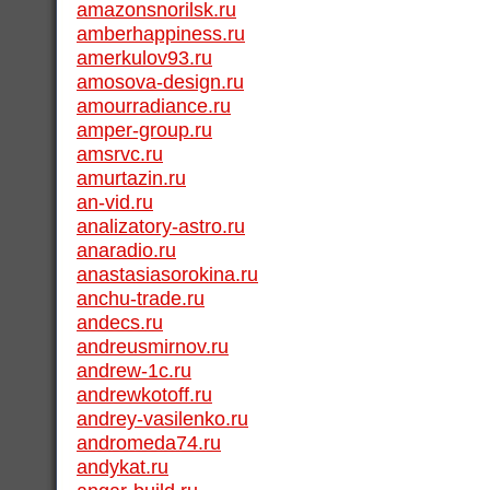
amazonsnorilsk.ru
amberhappiness.ru
amerkulov93.ru
amosova-design.ru
amourradiance.ru
amper-group.ru
amsrvc.ru
amurtazin.ru
an-vid.ru
analizatory-astro.ru
anaradio.ru
anastasiasorokina.ru
anchu-trade.ru
andecs.ru
andreusmirnov.ru
andrew-1c.ru
andrewkotoff.ru
andrey-vasilenko.ru
andromeda74.ru
andykat.ru