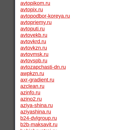
avtopikom.ru
avtopix.ru
avtopodbor-koreya.ru
avtopriemy.ru
avtoputi.ru
avtovekb.ru
avtovkrd.ru
avtovkzn.ru
avtovmsk.ru
avtovspb.ru
avtozapchasti-dn.ru
awpkzn.ru
axr-gradient.ru
azclean.ru
azinfo.ru
azino2.ru
aziya-shina.ru
aziyashina.ru
b24-dvlgroup.ru
b2b-maksavit.ru