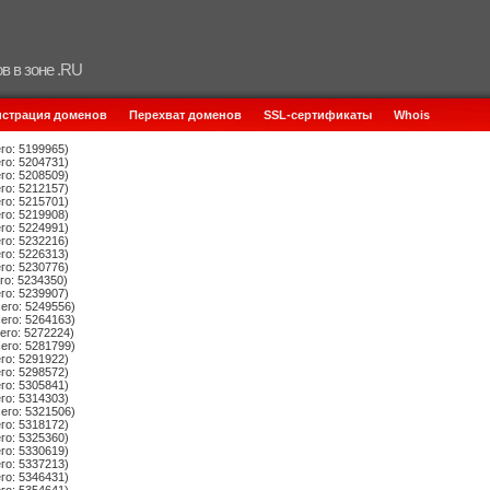
в в зоне .RU
истрация доменов
Перехват доменов
SSL-сертификаты
Whois
го: 5199965)
го: 5204731)
го: 5208509)
го: 5212157)
го: 5215701)
го: 5219908)
го: 5224991)
го: 5232216)
го: 5226313)
го: 5230776)
го: 5234350)
го: 5239907)
его: 5249556)
его: 5264163)
его: 5272224)
его: 5281799)
го: 5291922)
го: 5298572)
го: 5305841)
го: 5314303)
его: 5321506)
го: 5318172)
го: 5325360)
го: 5330619)
го: 5337213)
го: 5346431)