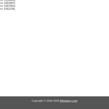
го: 5354641)
го: 5363897)
го: 5357963)
го: 5362234)
Copyright © 2006-2026
Whoistory.com