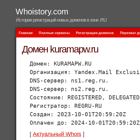
Whoistory.com
История регистраций новых доменов в зоне .RU
Главная
Платные сервисы
Регистрация доменов
Перехват 
Домен kuramapw.ru
Домен: KURAMAPW.RU
Организация: Yandex.Mail Exclusi
DNS-сервер: ns1.reg.ru.
DNS-сервер: ns2.reg.ru.
Состояние: REGISTERED, DELEGATED
Регистратор: REGRU-RU
Создан: 2023-10-01T20:59:20Z
Оплачен до: 2024-10-01T20:59:20Z
[
Актуальный Whois
]