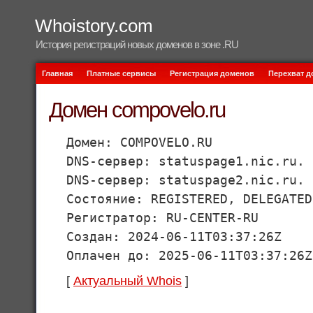
Whoistory.com
История регистраций новых доменов в зоне .RU
Главная
Платные сервисы
Регистрация доменов
Перехват 
Домен compovelo.ru
Домен: COMPOVELO.RU
DNS-сервер: statuspage1.nic.ru.
DNS-сервер: statuspage2.nic.ru.
Состояние: REGISTERED, DELEGATED
Регистратор: RU-CENTER-RU
Создан: 2024-06-11T03:37:26Z
Оплачен до: 2025-06-11T03:37:26Z
[
Актуальный Whois
]