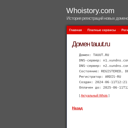
Whoistory.com
История регистраций новых домено
Главная
Платные сервисы
Рег
Домен tauut.ru
Домен: TAUUT.RU
DNS-сервер: n1.xundns.co
DNS-сервер: n2.xundns.co
Состояние: REGISTERED, D
Регистратор: ARDIS-RU
Создан: 2024-06-11T12:21
Оплачен до: 2025-06-11T1
[
Актуальный Whois
]
Назад