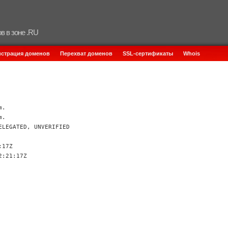
в в зоне .RU
истрация доменов
Перехват доменов
SSL-сертификаты
Whois
m.
m.
ELEGATED, UNVERIFIED
:17Z
2:21:17Z