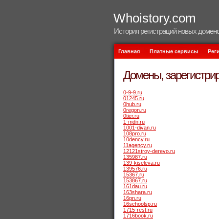
Whoistory.com
История регистраций новых домено
Главная
Платные сервисы
Рег
Домены, зарегистрир
0-9-9.ru
01245.ru
0hub.ru
0regon.ru
0tier.ru
1-mdn.ru
1001-divan.ru
108pro.ru
10dency.ru
11agency.ru
12121stroy-derevo.ru
135987.ru
139-kiseleva.ru
139576.ru
15367.ru
153867.ru
161dau.ru
163shara.ru
16pn.ru
16schoolsp.ru
1715-rest.ru
1716book.ru