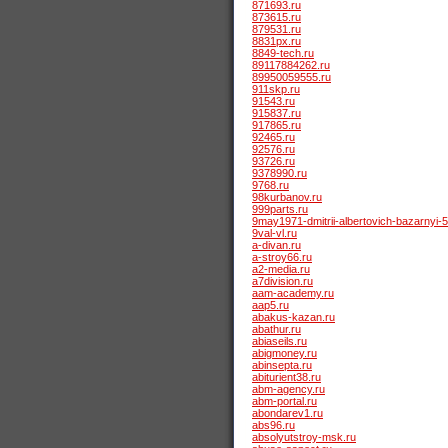
871693.ru
873615.ru
879531.ru
8831px.ru
8849-tech.ru
89117884262.ru
89950059555.ru
911skp.ru
91543.ru
915837.ru
917865.ru
92465.ru
92576.ru
93726.ru
9378990.ru
9768.ru
98kurbanov.ru
999parts.ru
9may1971-dmitrii-albertovich-bazarnyi-
9val-vl.ru
a-divan.ru
a-stroy66.ru
a2-media.ru
a7division.ru
aam-academy.ru
aap5.ru
abakus-kazan.ru
abathur.ru
abiaseils.ru
abigmoney.ru
abinsepta.ru
abiturient38.ru
abm-agency.ru
abm-portal.ru
abondarev1.ru
abs96.ru
absolyutstroy-msk.ru