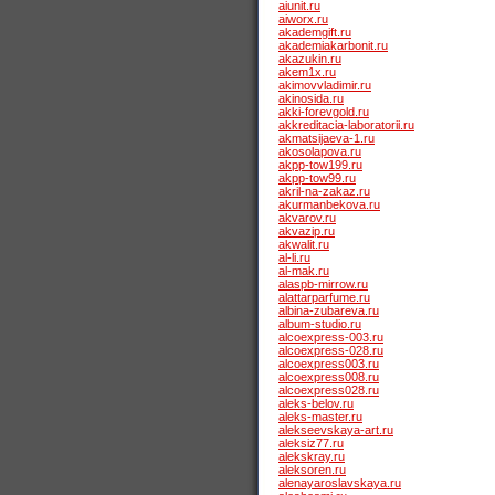
aiunit.ru
aiworx.ru
akademgift.ru
akademiakarbonit.ru
akazukin.ru
akem1x.ru
akimovvladimir.ru
akinosida.ru
akki-forevgold.ru
akkreditacia-laboratorii.ru
akmatsijaeva-1.ru
akosolapova.ru
akpp-tow199.ru
akpp-tow99.ru
akril-na-zakaz.ru
akurmanbekova.ru
akvarov.ru
akvazip.ru
akwalit.ru
al-li.ru
al-mak.ru
alaspb-mirrow.ru
alattarparfume.ru
albina-zubareva.ru
album-studio.ru
alcoexpress-003.ru
alcoexpress-028.ru
alcoexpress003.ru
alcoexpress008.ru
alcoexpress028.ru
aleks-belov.ru
aleks-master.ru
alekseevskaya-art.ru
aleksiz77.ru
alekskray.ru
aleksoren.ru
alenayaroslavskaya.ru