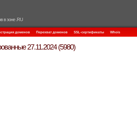
в в зоне .RU
истрация доменов
Перехват доменов
SSL-сертификаты
Whois
ованные 27.11.2024 (5980)