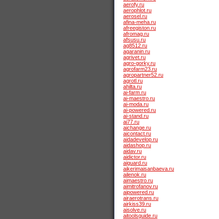
aerofy.ru
aerophlot.ru
aerosel.ru
afina-meha.ru
afreegiston.ru
afromag.ru
afsusu.ru
ag8512.ru
agaranin.ru
agrivet.ru
agro-gorky.ru
agrofarm23.ru
agropartner52.ru
agrotl.ru
ahilta.ru
ai-farm.ru
ai-maestro.ru
ai-moda.ru
ai-powered.ru
ai-stand.ru
ai77.ru
aichange.ru
aicontact.ru
aidadevelop.ru
aidashop.ru
aidav.ru
aidictor.ru
aiguard.ru
aikerimaisanbaeva.ru
ailenok.ru
aimaestro.ru
aimitrofanov.ru
aipowered.ru
airaerotrans.ru
airkiss39.ru
aisolve.ru
aitoolsguide.ru