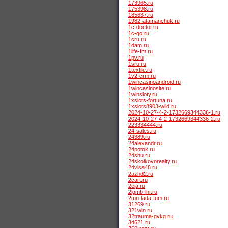
173965.ru
175398.ru
185637.ru
1982-atamanchuk.ru
1c-doctor.ru
1c-go.ru
1cru.ru
1dam.ru
1life-fm.ru
1pv.ru
1sru.ru
1textile.ru
1v2-crm.ru
1wincasinoandroid.ru
1wincasinosite.ru
1winsloty.ru
1xslots-fortuna.ru
1xslots8903-wild.ru
2024-10-27-4-2-1732669344336-1.ru
2024-10-27-4-2-1732669344336-2.ru
223334444.ru
24-sales.ru
24389.ru
24alexandr.ru
24potok.ru
24shu.ru
24skolkovorealty.ru
24visa48.ru
2azhd2.ru
2cart.ru
2eja.ru
2lgmb-lnr.ru
2mn-lada-tum.ru
31269.ru
321win.ru
32trauma-gvkg.ru
34621.ru