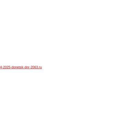
54-2025-donetsk-dnr-2063.ru