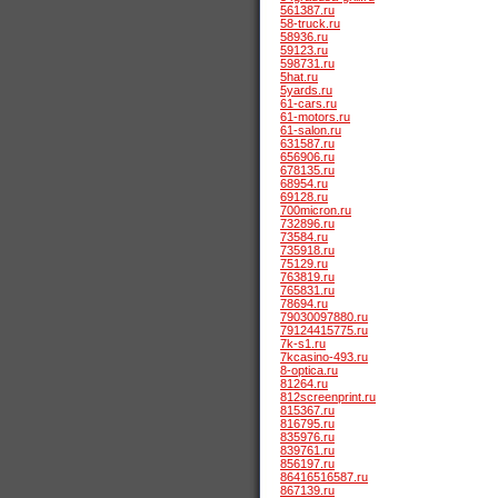
561387.ru
58-truck.ru
58936.ru
59123.ru
598731.ru
5hat.ru
5yards.ru
61-cars.ru
61-motors.ru
61-salon.ru
631587.ru
656906.ru
678135.ru
68954.ru
69128.ru
700micron.ru
732896.ru
73584.ru
735918.ru
75129.ru
763819.ru
765831.ru
78694.ru
79030097880.ru
79124415775.ru
7k-s1.ru
7kcasino-493.ru
8-optica.ru
81264.ru
812screenprint.ru
815367.ru
816795.ru
835976.ru
839761.ru
856197.ru
86416516587.ru
867139.ru