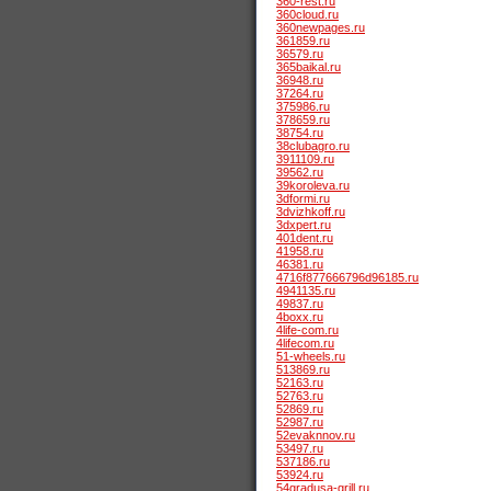
360-rest.ru
360cloud.ru
360newpages.ru
361859.ru
36579.ru
365baikal.ru
36948.ru
37264.ru
375986.ru
378659.ru
38754.ru
38clubagro.ru
3911109.ru
39562.ru
39koroleva.ru
3dformi.ru
3dvizhkoff.ru
3dxpert.ru
401dent.ru
41958.ru
46381.ru
4716f877666796d96185.ru
4941135.ru
49837.ru
4boxx.ru
4life-com.ru
4lifecom.ru
51-wheels.ru
513869.ru
52163.ru
52763.ru
52869.ru
52987.ru
52evaknnov.ru
53497.ru
537186.ru
53924.ru
54gradusa-grill.ru