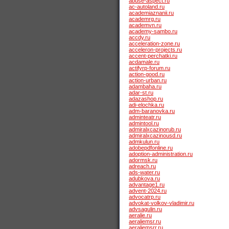
abuse-aspect.ru
ac-autoland.ru
academiaznanii.ru
academrg.ru
academvn.ru
academy-sambo.ru
accdy.ru
acceleration-zone.ru
acceleron-projects.ru
accent-perchatki.ru
acdamale.ru
actifyrp-forum.ru
action-good.ru
action-urban.ru
adambaha.ru
adar-st.ru
adazashop.ru
adi-elochka.ru
adm-baranovka.ru
adminteatr.ru
admintool.ru
admiralxcazinorub.ru
admiralxcazinousd.ru
admkulun.ru
adobepdfonline.ru
adoption-administration.ru
adormsk.ru
adreach.ru
ads-water.ru
adubkova.ru
advantage1.ru
advent-2024.ru
advocatrp.ru
advokat-volkov-vladimir.ru
advsagulin.ru
aeralie.ru
aeraliemsr.ru
aeraliemsrr.ru