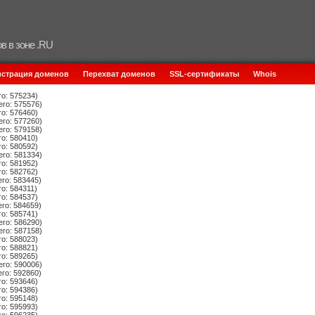
в в зоне .RU
истрация доменов
Перехват доменов
SSL-сертификаты
Whois
го: 575234)
его: 575576)
го: 576460)
его: 577260)
его: 579158)
го: 580410)
го: 580592)
его: 581334)
го: 581952)
го: 582762)
его: 583445)
го: 584311)
го: 584537)
его: 584659)
го: 585741)
его: 586290)
его: 587158)
го: 588023)
го: 588821)
го: 589265)
его: 590006)
его: 592860)
го: 593646)
го: 594386)
го: 595148)
го: 595993)