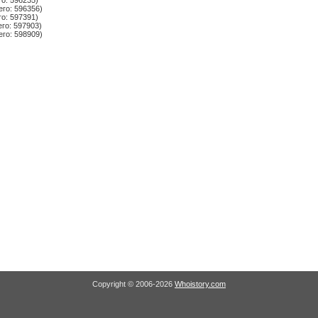
го: 596235)
его: 596356)
го: 597391)
его: 597903)
его: 598909)
Copyright © 2006-2026
Whoistory.com