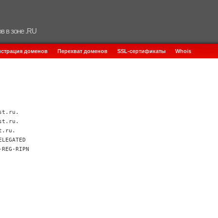
в в зоне .RU
истрация доменов
Перехват доменов
SSL-сертификаты
Whois
st.ru.
st.ru.
t.ru.
ELEGATED
-REG-RIPN