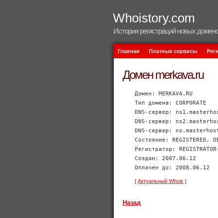
Whoistory.com
История регистраций новых домено
Главная
Платные сервисы
Рег
Домен merkava.ru
Домен: MERKAVA.RU
Тип домена: CORPORATE
DNS-сервер: ns1.masterho
DNS-сервер: ns2.masterho
DNS-сервер: ns.masterhos
Состояние: REGISTERED, D
Регистратор: REGISTRATOR
Создан: 2007.06.12
Оплачен до: 2008.06.12
[
Актуальный Whois
]
Назад