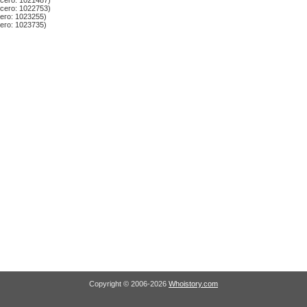
сего: 1021487)
сего: 1022753)
его: 1023255)
его: 1023735)
Copyright © 2006-2026
Whoistory.com