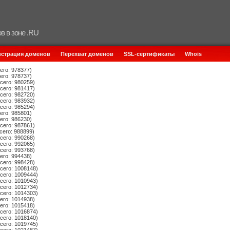
в в зоне .RU
истрация доменов
Перехват доменов
SSL-сертификаты
Whois
его: 978377)
его: 978737)
сего: 980259)
сего: 981417)
сего: 982720)
сего: 983932)
сего: 985294)
его: 985801)
его: 986230)
сего: 987861)
сего: 988899)
сего: 990268)
сего: 992065)
сего: 993768)
его: 994438)
сего: 998428)
сего: 1008148)
сего: 1009444)
сего: 1010943)
сего: 1012734)
сего: 1014303)
его: 1014938)
его: 1015418)
сего: 1016874)
сего: 1018140)
сего: 1019745)