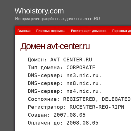
Whoistory.com
История регистраций новых доменов в зоне .RU
Главная
Платные сервисы
Регистрация доменов
Перехват 
Домен avt-center.ru
Домен: AVT-CENTER.RU
Тип домена: CORPORATE
DNS-сервер: ns3.nic.ru.
DNS-сервер: ns8.nic.ru.
DNS-сервер: ns4.nic.ru.
Состояние: REGISTERED, DELEGATED
Регистратор: RUCENTER-REG-RIPN
Создан: 2007.08.05
Оплачен до: 2008.08.05