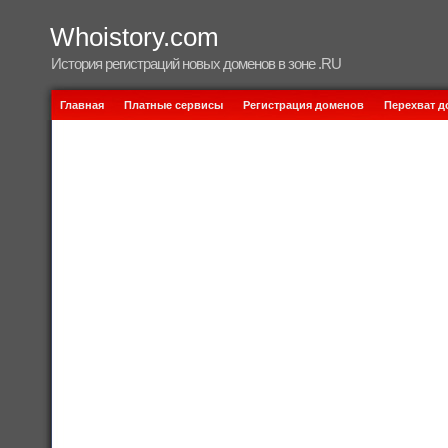
Whoistory.com
История регистраций новых доменов в зоне .RU
Главная
Платные сервисы
Регистрация доменов
Перехват 