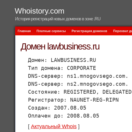
Whoistory.com
История регистраций новых доменов в зоне .RU
Главная
Платные сервисы
Регистрация доменов
Перехват 
Домен lawbusiness.ru
Домен: LAWBUSINESS.RU
Тип домена: CORPORATE
DNS-сервер: ns1.mnogovsego.com.
DNS-сервер: ns2.mnogovsego.com.
Состояние: REGISTERED, DELEGATED
Регистратор: NAUNET-REG-RIPN
Создан: 2007.08.05
Оплачен до: 2008.08.05
[
Актуальный Whois
]