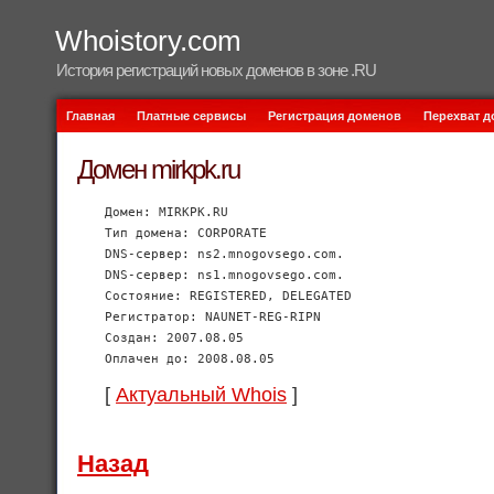
Whoistory.com
История регистраций новых доменов в зоне .RU
Главная
Платные сервисы
Регистрация доменов
Перехват 
Домен mirkpk.ru
Домен: MIRKPK.RU
Тип домена: CORPORATE
DNS-сервер: ns2.mnogovsego.com.
DNS-сервер: ns1.mnogovsego.com.
Состояние: REGISTERED, DELEGATED
Регистратор: NAUNET-REG-RIPN
Создан: 2007.08.05
Оплачен до: 2008.08.05
[
Актуальный Whois
]
Назад