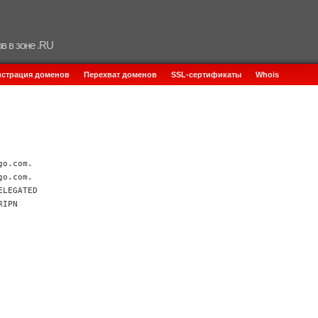
в в зоне .RU
истрация доменов
Перехват доменов
SSL-сертификаты
Whois
go.com.
go.com.
ELEGATED
RIPN