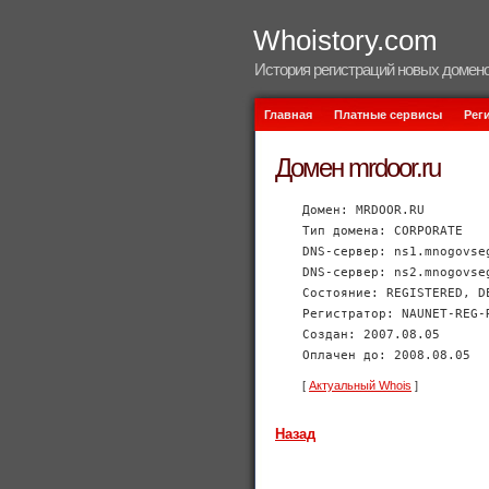
Whoistory.com
История регистраций новых домено
Главная
Платные сервисы
Рег
Домен mrdoor.ru
Домен: MRDOOR.RU
Тип домена: CORPORATE
DNS-сервер: ns1.mnogovse
DNS-сервер: ns2.mnogovse
Состояние: REGISTERED, D
Регистратор: NAUNET-REG-
Создан: 2007.08.05
Оплачен до: 2008.08.05
[
Актуальный Whois
]
Назад