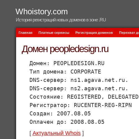
Whoistory.com
История регистраций новых доменов в зоне .RU
Главная
Платные сервисы
Регистрация доменов
Перехват 
Домен peopledesign.ru
Домен: PEOPLEDESIGN.RU
Тип домена: CORPORATE
DNS-сервер: ns1.agava.net.ru.
DNS-сервер: ns2.agava.net.ru.
Состояние: REGISTERED, DELEGATED
Регистратор: RUCENTER-REG-RIPN
Создан: 2007.08.05
Оплачен до: 2008.08.05
[
Актуальный Whois
]