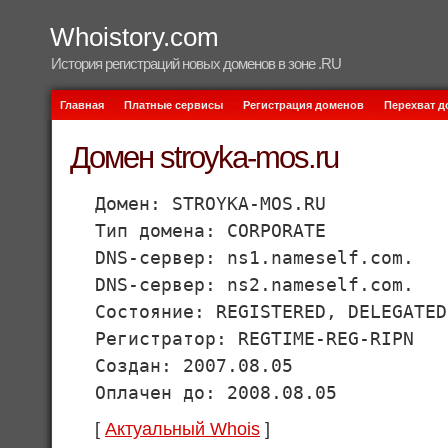
Whoistory.com
История регистраций новых доменов в зоне .RU
Главная
Платные сервисы
Регистрация доменов
Перехват 
Домен stroyka-mos.ru
Домен: STROYKA-MOS.RU
Тип домена: CORPORATE
DNS-сервер: ns1.nameself.com.
DNS-сервер: ns2.nameself.com.
Состояние: REGISTERED, DELEGATED
Регистратор: REGTIME-REG-RIPN
Создан: 2007.08.05
Оплачен до: 2008.08.05
[
Актуальный Whois
]