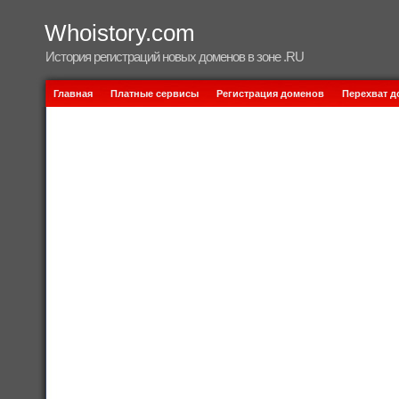
Whoistory.com
История регистраций новых доменов в зоне .RU
Главная
Платные сервисы
Регистрация доменов
Перехват 