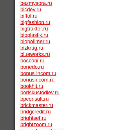
bezmysora.ru
bicdev.ru
biffol.ru
bigfashion.ru
bigtraktor.ru
bioplastik.ru
biopolimer.ru
bizkrug.ru
blueworks.ru
bocconi.ru
bonedo.ru
bonus-incom.ru
bonusincom.ru
bookhit.ru
boriskustodiev.ru
bpconsult.ru
brickmaster.ru
bridgcredit.ru
brightset.ru
brightzoom.ru