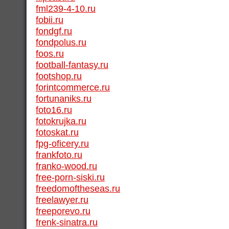
fml239-4-10.ru
fobii.ru
fondgf.ru
fondpolus.ru
foos.ru
football-fantasy.ru
footshop.ru
forintcommerce.ru
fortunaniks.ru
foto16.ru
fotokrujka.ru
fotoskat.ru
fpg-oficery.ru
frankfoto.ru
franko-wood.ru
free-porn-siski.ru
freedomoftheseas.ru
freelawyer.ru
freeporevo.ru
frenk-sinatra.ru