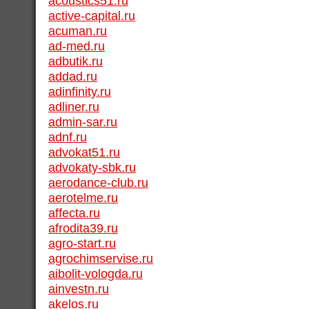
acoustics51.ru
active-capital.ru
acuman.ru
ad-med.ru
adbutik.ru
addad.ru
adinfinity.ru
adliner.ru
admin-sar.ru
adnf.ru
advokat51.ru
advokaty-sbk.ru
aerodance-club.ru
aerotelme.ru
affecta.ru
afrodita39.ru
agro-start.ru
agrochimservise.ru
aibolit-vologda.ru
ainvestn.ru
akelos.ru