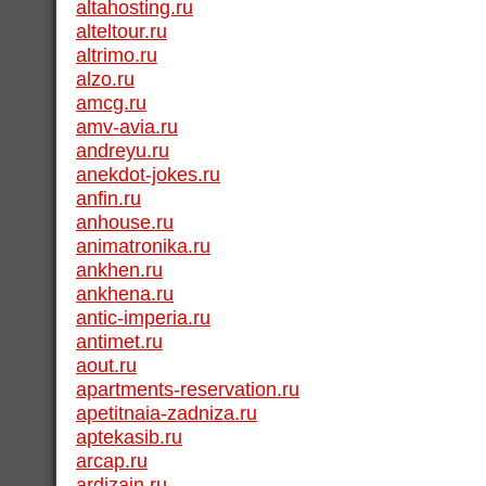
altahosting.ru
alteltour.ru
altrimo.ru
alzo.ru
amcg.ru
amv-avia.ru
andreyu.ru
anekdot-jokes.ru
anfin.ru
anhouse.ru
animatronika.ru
ankhen.ru
ankhena.ru
antic-imperia.ru
antimet.ru
aout.ru
apartments-reservation.ru
apetitnaia-zadniza.ru
aptekasib.ru
arcap.ru
ardizain.ru