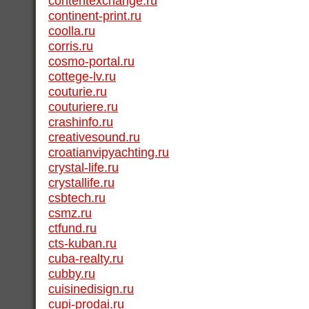
contentexchange.ru
continent-print.ru
coolla.ru
corris.ru
cosmo-portal.ru
cottege-lv.ru
couturie.ru
couturiere.ru
crashinfo.ru
creativesound.ru
croatianvipyachting.ru
crystal-life.ru
crystallife.ru
csbtech.ru
csmz.ru
ctfund.ru
cts-kuban.ru
cuba-realty.ru
cubby.ru
cuisinedisign.ru
cupi-prodai.ru