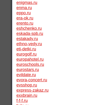
enigmas.ru
enma.ru
eppo.ru
era-ok.ru
erento.ru
eshchenko.ru
eskada-spb.ru
estakady.ru
ethno-vedy.ru
eti-detki.ru
eurogolf.ru
europahotel.ru
euroschools.ru
eurostars.ru
evildate.ru
evora-concert.ru
evsshop.ru
express-zakaz.ru
exxbrain.ru
f-f-f.ru