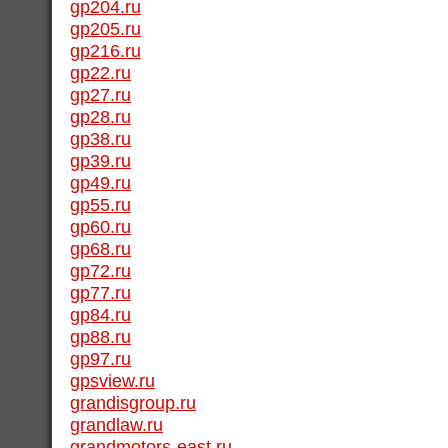
gp204.ru
gp205.ru
gp216.ru
gp22.ru
gp27.ru
gp28.ru
gp38.ru
gp39.ru
gp49.ru
gp55.ru
gp60.ru
gp68.ru
gp72.ru
gp77.ru
gp84.ru
gp88.ru
gp97.ru
gpsview.ru
grandisgroup.ru
grandlaw.ru
grandmotors-east.ru