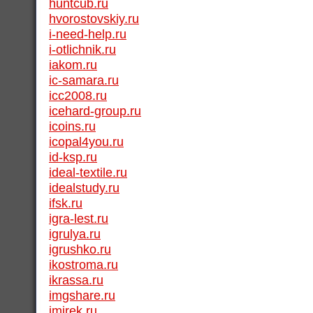
huntcub.ru
hvorostovskiy.ru
i-need-help.ru
i-otlichnik.ru
iakom.ru
ic-samara.ru
icc2008.ru
icehard-group.ru
icoins.ru
icopal4you.ru
id-ksp.ru
ideal-textile.ru
idealstudy.ru
ifsk.ru
igra-lest.ru
igrulya.ru
igrushko.ru
ikostroma.ru
ikrassa.ru
imgshare.ru
imirek.ru