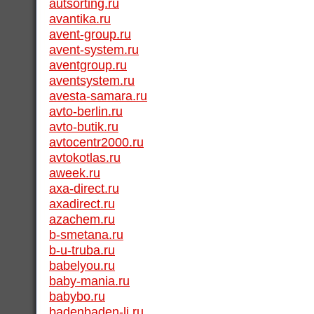
autsorting.ru
avantika.ru
avent-group.ru
avent-system.ru
aventgroup.ru
aventsystem.ru
avesta-samara.ru
avto-berlin.ru
avto-butik.ru
avtocentr2000.ru
avtokotlas.ru
aweek.ru
axa-direct.ru
axadirect.ru
azachem.ru
b-smetana.ru
b-u-truba.ru
babelyou.ru
baby-mania.ru
babybo.ru
badenbaden-li.ru