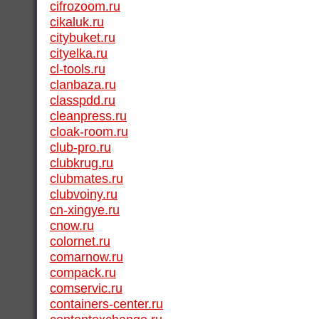
cifrozoom.ru
cikaluk.ru
citybuket.ru
cityelka.ru
cl-tools.ru
clanbaza.ru
classpdd.ru
cleanpress.ru
cloak-room.ru
club-pro.ru
clubkrug.ru
clubmates.ru
clubvoiny.ru
cn-xingye.ru
cnow.ru
colornet.ru
comarnow.ru
compack.ru
comservic.ru
containers-center.ru