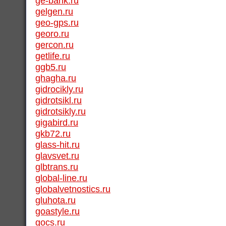
ge-bank.ru
gelgen.ru
geo-gps.ru
georo.ru
gercon.ru
getlife.ru
ggb5.ru
ghagha.ru
gidrocikly.ru
gidrotsikl.ru
gidrotsikly.ru
gigabird.ru
gkb72.ru
glass-hit.ru
glavsvet.ru
glbtrans.ru
global-line.ru
globalvetnostics.ru
gluhota.ru
goastyle.ru
gocs.ru