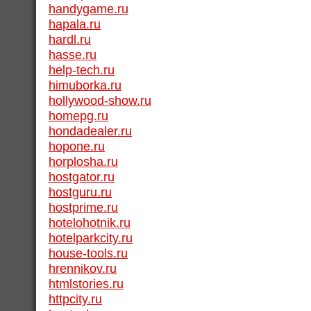
handygame.ru
hapala.ru
hardl.ru
hasse.ru
help-tech.ru
himuborka.ru
hollywood-show.ru
homepg.ru
hondadealer.ru
hopone.ru
horplosha.ru
hostgator.ru
hostguru.ru
hostprime.ru
hotelohotnik.ru
hotelparkcity.ru
house-tools.ru
hrennikov.ru
htmlstories.ru
httpcity.ru