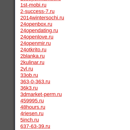
1st-mobi.ru
2-success-7.ru
2014wintersochi.ru
24openbox.ru
24opendating.ru
24openlove.ru
24openmir.ru
24otkrito.ru
2blanka.ru
2kulinar.ru
2vl.ru
33ob.ru
363-0-363.ru
36k3.ru
3dmarket-perm.ru
459995.ru
48hours.ru
4riesen.ru
5inch.ru
637-63-39.ru