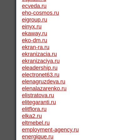
ecveda.ru
eho-cosmos.ru
eigroup.ru
einyx.ru
ekaway.ru
eko-dm.ru
ekran-ra.ru
ekranizacia.ru
ekranizaciya.ru
eleadership.ru
electronet63.ru
elenagruzdeva.ru
elenalazarenko.ru
elistratova.ru
elitegaranti.ru
elitflora.ru
elka2.ru
eltmebel.ru
employment-agency.ru
energique.ru