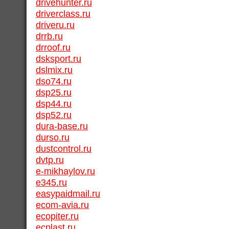
drivehunter.ru
driverclass.ru
driveru.ru
drrb.ru
drroof.ru
dsksport.ru
dslmix.ru
dso74.ru
dsp25.ru
dsp44.ru
dsp52.ru
dura-base.ru
durso.ru
dustcontrol.ru
dvtp.ru
e-mikhaylov.ru
e345.ru
easypaidmail.ru
ecom-avia.ru
ecopiter.ru
ecplast.ru