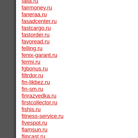
faila.ru
fairmoney.ru
faneraa.ru
fasadcenter.ru
fastcargo.ru
fastorder.ru
favoread.ru
felling.ru
fenix-garant.ru
fermi.ru
fgbonus.ru
filtrdor.ru
fin-likbez.ru
fin-sm.ru
finrazvedka.ru
firstcollector.ru
fishis.ru
fitness-service.ru
fivespot.ru
flamsun.ru
flipcast.ru