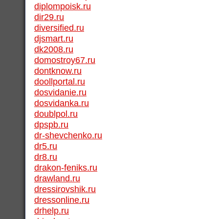
diplompoisk.ru
dir29.ru
diversified.ru
djsmart.ru
dk2008.ru
domostroy67.ru
dontknow.ru
doollportal.ru
dosvidanie.ru
dosvidanka.ru
doublpol.ru
dpspb.ru
dr-shevchenko.ru
dr5.ru
dr8.ru
drakon-feniks.ru
drawland.ru
dressirovshik.ru
dressonline.ru
drhelp.ru