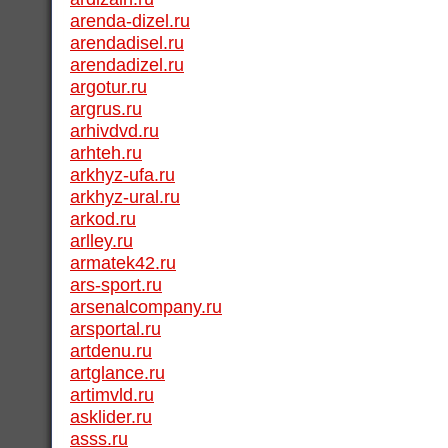
arenda-dizel.ru
arendadisel.ru
arendadizel.ru
argotur.ru
argrus.ru
arhivdvd.ru
arhteh.ru
arkhyz-ufa.ru
arkhyz-ural.ru
arkod.ru
arlley.ru
armatek42.ru
ars-sport.ru
arsenalcompany.ru
arsportal.ru
artdenu.ru
artglance.ru
artimvld.ru
asklider.ru
asss.ru