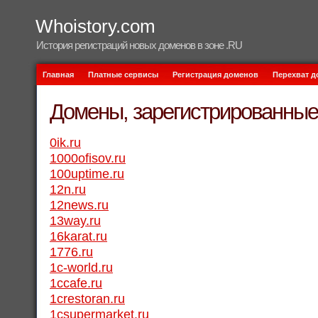
Whoistory.com
История регистраций новых доменов в зоне .RU
Главная
Платные сервисы
Регистрация доменов
Перехват 
Домены, зарегистрированные 
0ik.ru
1000ofisov.ru
100uptime.ru
12n.ru
12news.ru
13way.ru
16karat.ru
1776.ru
1c-world.ru
1ccafe.ru
1crestoran.ru
1csupermarket.ru