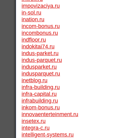
impovizaciya.ru
in-sol.ru
ination.ru
incom-bonus.ru
incombonus.ru
indfloor.ru
indokitai74.ru
indus-parket.ru
indus-parquet.ru
indusparket.ru
indusparquet.ru
inetblog.ru
infra-building.ru
infra-capital.ru
infrabuilding.ru
inkom-bonus.ru
innovaenterteinment.ru
insetex.ru
integra-c.ru
intelligent-systems.ru