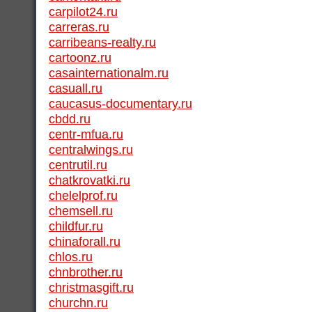
carpilot24.ru
carreras.ru
carribeans-realty.ru
cartoonz.ru
casainternationalm.ru
casuall.ru
caucasus-documentary.ru
cbdd.ru
centr-mfua.ru
centralwings.ru
centrutil.ru
chatkrovatki.ru
chelelprof.ru
chemsell.ru
childfur.ru
chinaforall.ru
chlos.ru
chnbrother.ru
christmasgift.ru
churchn.ru