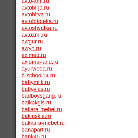
avto-xml.ru
avtobirja.ru
avtobitva.ru
avtofototeka.ru
avtoshvatka.ru
avtoxml.ru
awgur.ru
awyn.ru
aximed.ru
axioma-land.ru
ayurweda.ru
b-school14.ru
babymilk.ru
babyvlas.ru
badboysgang.ru
baikakgis.ru
bakara-mebel.ru
bakinskie.ru
bakkara-mebel.ru
banapart.ru
bank45.ru