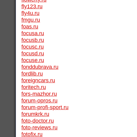
fly123.ru
fly4u.ru
fmgu.ru
foas.ru
focusa.ru
focusb.ru
focusc.ru
focusd.ru
focuse.ru
fonddubrava.ru
fordlib.ru
foreigncars.ru
foritech.ru
fors-mazhor.ru
forum-opros.ru
forum-profi-sport.ru
forumkrk.ru
foto-doctor.ru
foto-reviews.ru
fotofix.ru