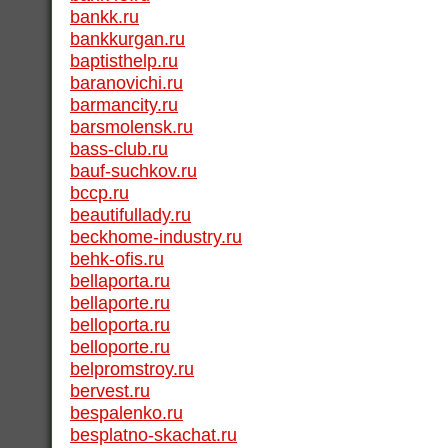
bankk.ru
bankkurgan.ru
baptisthelp.ru
baranovichi.ru
barmancity.ru
barsmolensk.ru
bass-club.ru
bauf-suchkov.ru
bccp.ru
beautifullady.ru
beckhome-industry.ru
behk-ofis.ru
bellaporta.ru
bellaporte.ru
belloporta.ru
belloporte.ru
belpromstroy.ru
bervest.ru
bespalenko.ru
besplatno-skachat.ru