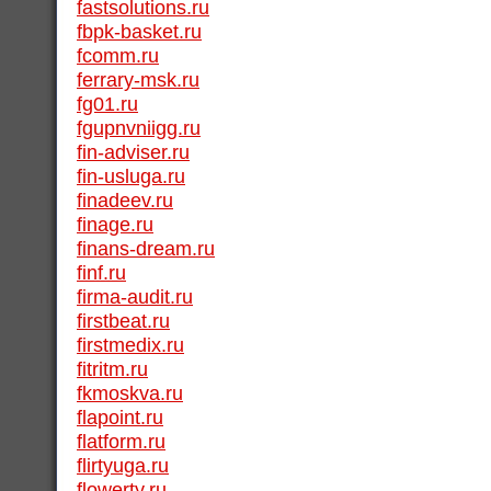
fastsolutions.ru
fbpk-basket.ru
fcomm.ru
ferrary-msk.ru
fg01.ru
fgupnvniigg.ru
fin-adviser.ru
fin-usluga.ru
finadeev.ru
finage.ru
finans-dream.ru
finf.ru
firma-audit.ru
firstbeat.ru
firstmedix.ru
fitritm.ru
fkmoskva.ru
flapoint.ru
flatform.ru
flirtyuga.ru
flowerty.ru