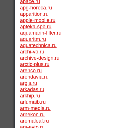
apace.ru
apg-horeca.ru
apparition.ru
apple-mobile.ru
apteka-spb.ru
aquamarin-filter.ru
aquaritm.ru
aquatechnica.ru
archi-vo.ru
archive-design.ru
arctic-plus.ru
arenco.ru
arendavia.ru
argis.ru
arkadas.ru
arkhip.ru
arlumaib.ru
arm-media.ru
arnekon.ru
aromaleaf.ru
ars-avto.ru