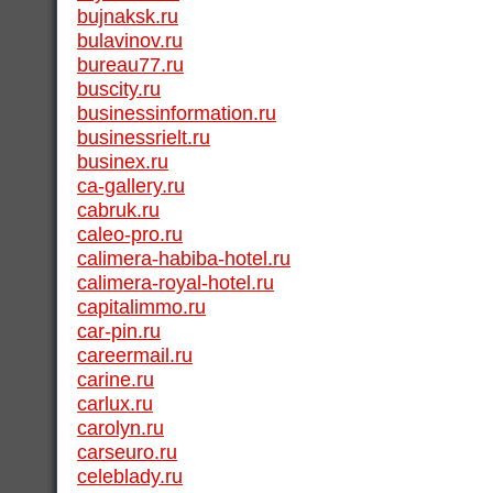
bujnaksk.ru
bulavinov.ru
bureau77.ru
buscity.ru
businessinformation.ru
businessrielt.ru
businex.ru
ca-gallery.ru
cabruk.ru
caleo-pro.ru
calimera-habiba-hotel.ru
calimera-royal-hotel.ru
capitalimmo.ru
car-pin.ru
careermail.ru
carine.ru
carlux.ru
carolyn.ru
carseuro.ru
celeblady.ru