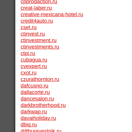
cpprodaction.ru
creat-laber.ru
creative-mexicana-hotel.ru
credit4auto.ru
cset.ru
ctinvest.ru
ctinvestment.ru
ctinvestments.ru
ctpi.ru
cubagua.ru
cvexpert.ru
cxot.ru
czurathornton.ru
dafcusno.ru
dallacorte.ru
dancesalon.ru
darkbrotherhood.ru
darkwap.ru
davaiholiday.ru
dbiq.ru
ddtburevestnik.ru