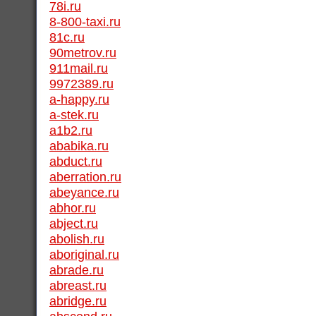
78i.ru
8-800-taxi.ru
81c.ru
90metrov.ru
911mail.ru
9972389.ru
a-happy.ru
a-stek.ru
a1b2.ru
ababika.ru
abduct.ru
aberration.ru
abeyance.ru
abhor.ru
abject.ru
abolish.ru
aboriginal.ru
abrade.ru
abreast.ru
abridge.ru