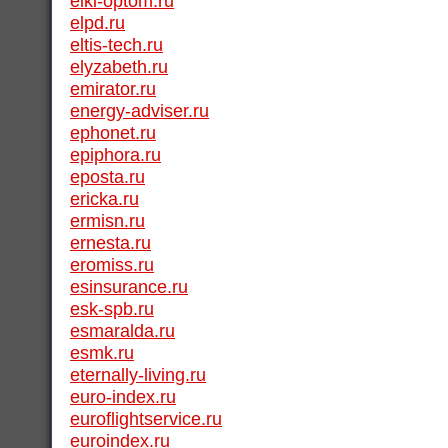
elki-optom.ru
elpd.ru
eltis-tech.ru
elyzabeth.ru
emirator.ru
energy-adviser.ru
ephonet.ru
epiphora.ru
eposta.ru
ericka.ru
ermisn.ru
ernesta.ru
eromiss.ru
esinsurance.ru
esk-spb.ru
esmaralda.ru
esmk.ru
eternally-living.ru
euro-index.ru
euroflightservice.ru
euroindex.ru