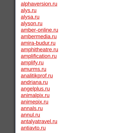
alphaversion.ru
alys.ru
alysa.ru
alyson.ru
amber-online.ru
ambermedia.ru
amira-budur.ru
amphitheatre.ru
amplification.ru
amplify.ru
amurms.ru
analitikprof.ru
andriana.ru
angelplus.ru
animalpix.ru
animepix.ru
annals.ru
annul.ru
antalyatravel.ru
antiavto.ru