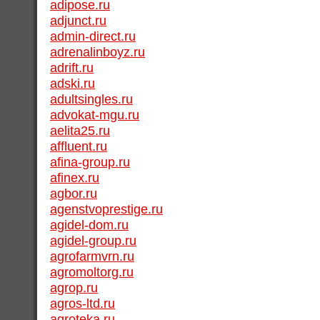
adipose.ru
adjunct.ru
admin-direct.ru
adrenalinboyz.ru
adrift.ru
adski.ru
adultsingles.ru
advokat-mgu.ru
aelita25.ru
affluent.ru
afina-group.ru
afinex.ru
agbor.ru
agenstvoprestige.ru
agidel-dom.ru
agidel-group.ru
agrofarmvrn.ru
agromoltorg.ru
agrop.ru
agros-ltd.ru
agroteka.ru