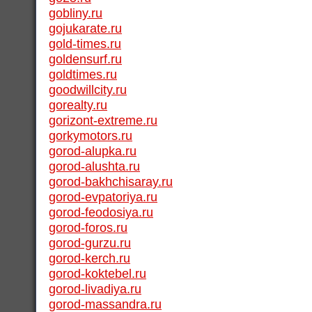
gobliny.ru
gojukarate.ru
gold-times.ru
goldensurf.ru
goldtimes.ru
goodwillcity.ru
gorealty.ru
gorizont-extreme.ru
gorkymotors.ru
gorod-alupka.ru
gorod-alushta.ru
gorod-bakhchisaray.ru
gorod-evpatoriya.ru
gorod-feodosiya.ru
gorod-foros.ru
gorod-gurzu.ru
gorod-kerch.ru
gorod-koktebel.ru
gorod-livadiya.ru
gorod-massandra.ru