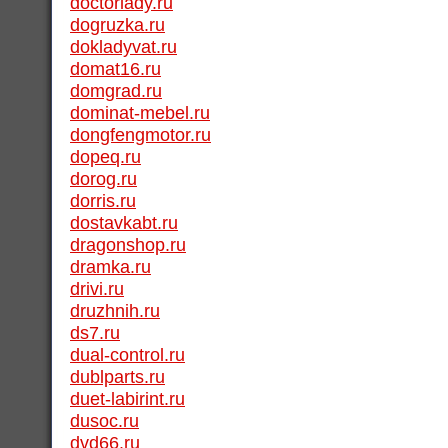
doctorlady.ru
dogruzka.ru
dokladyvat.ru
domat16.ru
domgrad.ru
dominat-mebel.ru
dongfengmotor.ru
dopeq.ru
dorog.ru
dorris.ru
dostavkabt.ru
dragonshop.ru
dramka.ru
drivi.ru
druzhnih.ru
ds7.ru
dual-control.ru
dublparts.ru
duet-labirint.ru
dusoc.ru
dvd66.ru