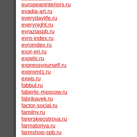
europeaninteriors.ru
evadia-art.ru
everydaylife.ru
everynight.ru
evraziaspb.ru
evro-index.ru
evroindex.ru
exor-eri.ru
expelo.ru
expressyourself.ru
expromt1.ru
exwp.ru
fabbul.ru
faberlic-moscow.ru
fabrikavek.ru
factor-social.ru
familny.ru
farerskieostrova.ru
farmatoriya.ru
farmshop-spb.ru