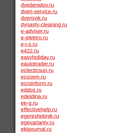
dvedenidov.ru
dveri-service.ru
dverovik.ru
dynasty-cleaning.ru
e-adviser.ru
e-elektro.ru
e-i-s.ru
e422.ru
easyholiday.ru
eautotrader.ru
eclecticsun.ru
ecosem.ru
ecroinform.ru
eddos.ru
edeldina.ru
ee-g.ru
effectivehelp.ru
egereshebnik.ru
egevarianty.ru
ekbjournal.ru