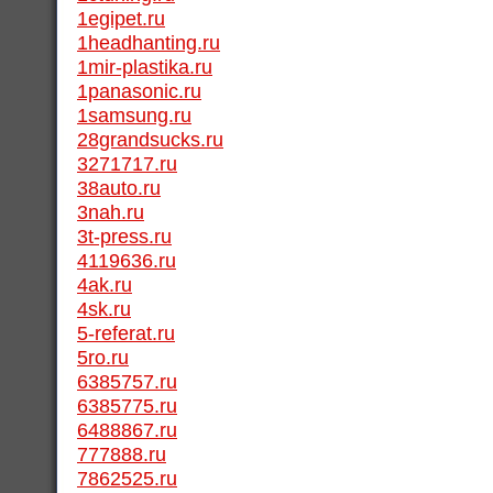
1egipet.ru
1headhanting.ru
1mir-plastika.ru
1panasonic.ru
1samsung.ru
28grandsucks.ru
3271717.ru
38auto.ru
3nah.ru
3t-press.ru
4119636.ru
4ak.ru
4sk.ru
5-referat.ru
5ro.ru
6385757.ru
6385775.ru
6488867.ru
777888.ru
7862525.ru