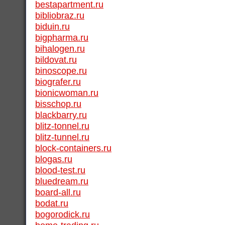
bestapartment.ru
bibliobraz.ru
biduin.ru
bigpharma.ru
bihalogen.ru
bildovat.ru
binoscope.ru
biografer.ru
bionicwoman.ru
bisschop.ru
blackbarry.ru
blitz-tonnel.ru
blitz-tunnel.ru
block-containers.ru
blogas.ru
blood-test.ru
bluedream.ru
board-all.ru
bodat.ru
bogorodick.ru