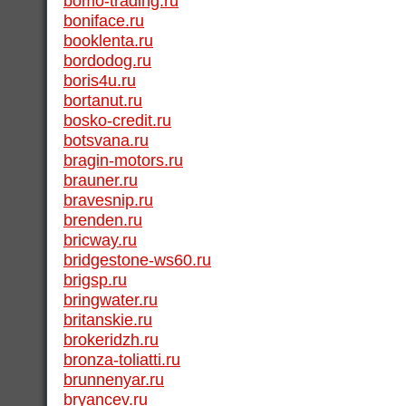
bomo-trading.ru
boniface.ru
booklenta.ru
bordodog.ru
boris4u.ru
bortanut.ru
bosko-credit.ru
botsvana.ru
bragin-motors.ru
brauner.ru
bravesnip.ru
brenden.ru
bricway.ru
bridgestone-ws60.ru
brigsp.ru
bringwater.ru
britanskie.ru
brokeridzh.ru
bronza-toliatti.ru
brunnenyar.ru
bryancev.ru