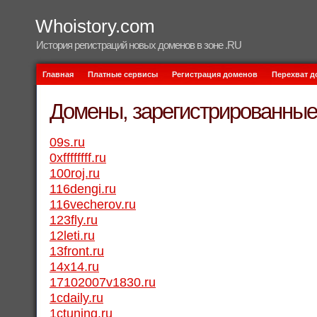
Whoistory.com
История регистраций новых доменов в зоне .RU
Главная
Платные сервисы
Регистрация доменов
Перехват 
Домены, зарегистрированные 
09s.ru
0xffffffff.ru
100roj.ru
116dengi.ru
116vecherov.ru
123fly.ru
12leti.ru
13front.ru
14x14.ru
17102007v1830.ru
1cdaily.ru
1ctuning.ru