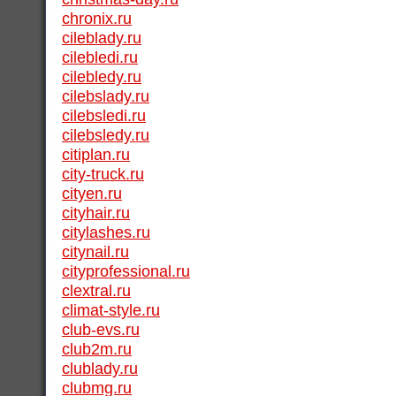
chronix.ru
cileblady.ru
cilebledi.ru
cilebledy.ru
cilebslady.ru
cilebsledi.ru
cilebsledy.ru
citiplan.ru
city-truck.ru
cityen.ru
cityhair.ru
citylashes.ru
citynail.ru
cityprofessional.ru
clextral.ru
climat-style.ru
club-evs.ru
club2m.ru
clublady.ru
clubmg.ru