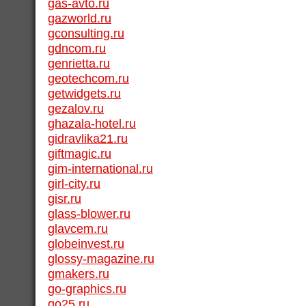
gas-avto.ru
gazworld.ru
gconsulting.ru
gdncom.ru
genrietta.ru
geotechcom.ru
getwidgets.ru
gezalov.ru
ghazala-hotel.ru
gidravlika21.ru
giftmagic.ru
gim-international.ru
girl-city.ru
gisr.ru
glass-blower.ru
glavcem.ru
globeinvest.ru
glossy-magazine.ru
gmakers.ru
go-graphics.ru
go25.ru