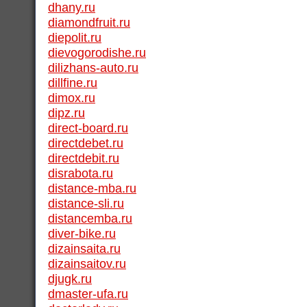
dhany.ru
diamondfruit.ru
diepolit.ru
dievogorodishe.ru
dilizhans-auto.ru
dillfine.ru
dimox.ru
dipz.ru
direct-board.ru
directdebet.ru
directdebit.ru
disrabota.ru
distance-mba.ru
distance-sli.ru
distancemba.ru
diver-bike.ru
dizainsaita.ru
dizainsaitov.ru
djugk.ru
dmaster-ufa.ru