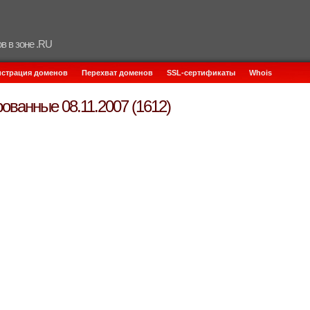
в в зоне .RU
истрация доменов
Перехват доменов
SSL-сертификаты
Whois
ованные 08.11.2007 (1612)