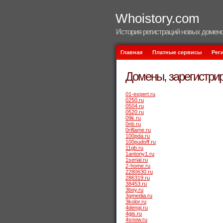
Whoistory.com
История регистраций новых домено
Главная
Платные сервисы
Рег
Домены, зарегистрир
01-expert.ru
0250.ru
0504.ru
0520.ru
09k.ru
0nb.ru
0riflame.ru
100pda.ru
100pudoff.ru
11gb.ru
1antony1.ru
1serial.ru
2-home.ru
2280630.ru
286319.ru
38453.ru
3boy.ru
3gmedia.ru
3kolor.ru
4dengi.ru
4gis.ru
4snow.ru