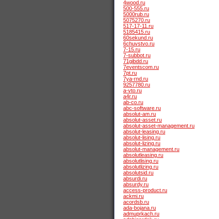
4wood.ru
500-555.ru
5000rub.ru
5075270.ru
517-17-11.ru
5185415.ru
60sekund.ru
6chuvstvo.ru
7-15.ru
7-subbot.ru
71gibdd.ru
7eventscom.ru
7pt.ru
7ya-rnd.ru
9257780.ru
a-vto.ru
a4r.ru
ab-co.ru
abc-software.ru
absolut-am.ru
absolut-asset.ru
absolut-asset-management.ru
absolut-leasing.ru
absolut-lising.ru
absolut-lizing.ru
absolut-management.ru
absolutleasing.ru
absolutlising.ru
absolutlizing.ru
absolutsid.ru
absurdi.ru
absurdy.ru
access-product.ru
ackmi.ru
acordsb.ru
ada-bojana.ru
admuprkach.ru