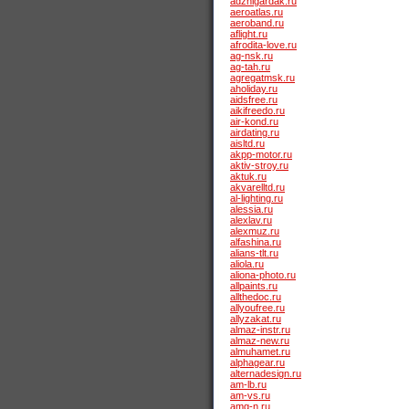
adzhigardak.ru
aeroatlas.ru
aeroband.ru
aflight.ru
afrodita-love.ru
ag-nsk.ru
ag-tah.ru
agregatmsk.ru
aholiday.ru
aidsfree.ru
aikifreedo.ru
air-kond.ru
airdating.ru
aisltd.ru
akpp-motor.ru
aktiv-stroy.ru
aktuk.ru
akvarelltd.ru
al-lighting.ru
alessia.ru
alexlav.ru
alexmuz.ru
alfashina.ru
alians-tlt.ru
aliola.ru
aliona-photo.ru
allpaints.ru
allthedoc.ru
allyoufree.ru
allyzakat.ru
almaz-instr.ru
almaz-new.ru
almuhamet.ru
alphagear.ru
alternadesign.ru
am-lb.ru
am-vs.ru
amg-n.ru