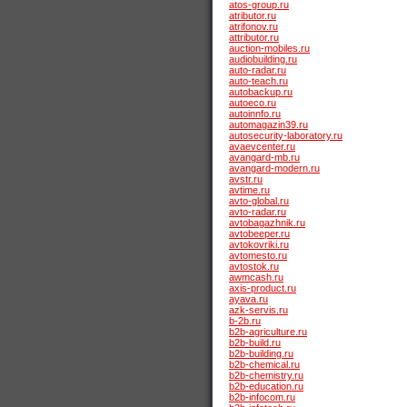
atos-group.ru
atributor.ru
atrifonov.ru
attributor.ru
auction-mobiles.ru
audiobuilding.ru
auto-radar.ru
auto-teach.ru
autobackup.ru
autoeco.ru
autoinnfo.ru
automagazin39.ru
autosecurity-laboratory.ru
avaevcenter.ru
avangard-mb.ru
avangard-modern.ru
avstr.ru
avtime.ru
avto-global.ru
avto-radar.ru
avtobagazhnik.ru
avtobeeper.ru
avtokovriki.ru
avtomesto.ru
avtostok.ru
awmcash.ru
axis-product.ru
ayava.ru
azk-servis.ru
b-2b.ru
b2b-agriculture.ru
b2b-build.ru
b2b-building.ru
b2b-chemical.ru
b2b-chemistry.ru
b2b-education.ru
b2b-infocom.ru