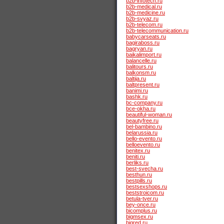
b2b-infotech.ru
b2b-medical.ru
b2b-medicine.ru
b2b-svyaz.ru
b2b-telecom.ru
b2b-telecommunication.ru
babycarseats.ru
bagiraboss.ru
bagryan.ru
baikalimport.ru
balancelle.ru
balitours.ru
balkonsm.ru
baltija.ru
baltpresent.ru
banimi.ru
bashk.ru
bc-company.ru
bce-okha.ru
beautiful-woman.ru
beautyfree.ru
bel-bambino.ru
belarussia.ru
bello-evento.ru
belloevento.ru
benitex.ru
beniti.ru
berliks.ru
best-svecha.ru
besthun.ru
bestpills.ru
bestsexshops.ru
beststroicom.ru
betula-tver.ru
bey-once.ru
bicomplus.ru
bigmsex.ru
bigred.ru