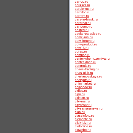
car-go.ru
car4sell.ru
cardio-rus.ru
carniton.ru
carrem.ru
cars-in-biysk.ru
carsreal.ru
cartcomp.ru
casted.ru
caviar-paradise.ru
ccmc-rus.ru
cctv-forum.ru
cctv-product.ru
cctv16.ru
cdrsp.ru
cembag.ru
center-chernozemiya.ru
center-dach.ru
centrtula.ru
chaos-trading.ru
chas-club.ru
chertanovskaya.ru
cheryufa.ru
chimmarket.ru
chinanow.ru
cidias.ru
cipu.ru
citikom.ru
city-rus.ru
cityofwar.ru
citysamaranews.ru
claa.ru
classicfoto.ru
clemente.ru
click-biz.ru
clotonline.ru
clownbo.ru