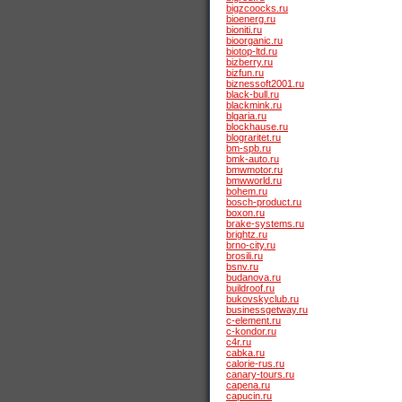
bigzcoocks.ru
bioenerg.ru
bioniti.ru
bioorganic.ru
biotop-ltd.ru
bizberry.ru
bizfun.ru
biznessoft2001.ru
black-bull.ru
blackmink.ru
blgaria.ru
blockhause.ru
blograritet.ru
bm-spb.ru
bmk-auto.ru
bmwmotor.ru
bmwworld.ru
bohem.ru
bosch-product.ru
boxon.ru
brake-systems.ru
brightz.ru
brno-city.ru
brosili.ru
bsnv.ru
budanova.ru
buildroof.ru
bukovskyclub.ru
businessgetway.ru
c-element.ru
c-kondor.ru
c4r.ru
cabka.ru
calorie-rus.ru
canary-tours.ru
capena.ru
capucin.ru