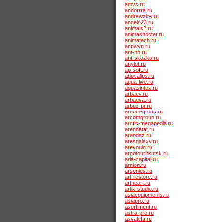
amvs.ru
andorrra.ru
andrewzloy.ru
angels23.ru
animals2.ru
animashooter.ru
animatech.ru
annwyn.ru
ant-nn.ru
ant-skazka.ru
anylot.ru
ap-soft.ru
apocalips.ru
aqua-live.ru
aquasintez.ru
arbaev.ru
arbaeva.ru
arbuz-pr.ru
arcom-group.ru
arcomgroup.ru
arctic-megapedia.ru
arendatat.ru
arendaz.ru
aresgalaxy.ru
areyouin.ru
argotourirkutsk.ru
aria-capital.ru
arnion.ru
arsenius.ru
art-restore.ru
artheart.ru
artix-studio.ru
asiaequipments.ru
asiapro.ru
asortiment.ru
astra-pro.ru
asvaleta.ru