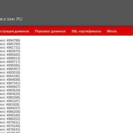
в в зоне .RU
истрация доменов
Перехват доменов
SSL-сертификаты
Whois
его: 4994788)
его: 4985789)
его: 4981731)
его: 4983970)
его: 4985682)
его: 4988013)
его: 4990717)
его: 4995095)
его: 4985957)
его: 4983018)
его: 4984190)
его: 4984838)
его: 4987341)
его: 4989667)
его: 4993529)
его: 4984526)
его: 4980268)
его: 4981187)
его: 4981928)
его: 4984037)
его: 4986209)
его: 4990166)
его: 4980252)
его: 4975611)
его: 4976164)
его: 4976542)