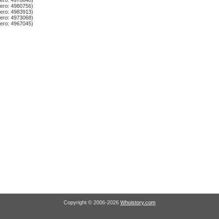
его: 4978648)
его: 4980756)
его: 4983913)
его: 4973068)
его: 4967045)
Copyright © 2006-2026
Whoistory.com