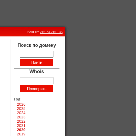
Ваш IP:
216.73.216.135
Поиск по домену
Whois
Год:
2026
2025
2024
2023
2022
2021
2020
2019