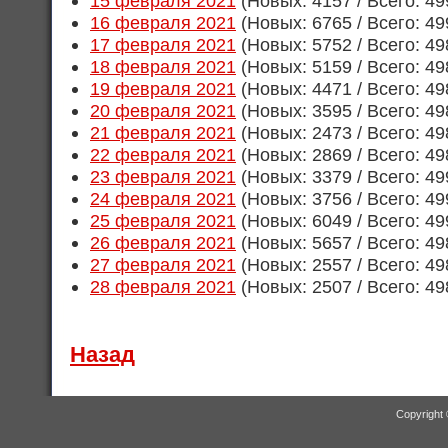
15 февраля 2021
(Новых: 4157 / Всего: 49
16 февраля 2021
(Новых: 6765 / Всего: 49
17 февраля 2021
(Новых: 5752 / Всего: 49
18 февраля 2021
(Новых: 5159 / Всего: 49
19 февраля 2021
(Новых: 4471 / Всего: 49
20 февраля 2021
(Новых: 3595 / Всего: 49
21 февраля 2021
(Новых: 2473 / Всего: 49
22 февраля 2021
(Новых: 2869 / Всего: 49
23 февраля 2021
(Новых: 3379 / Всего: 49
24 февраля 2021
(Новых: 3756 / Всего: 49
25 февраля 2021
(Новых: 6049 / Всего: 49
26 февраля 2021
(Новых: 5657 / Всего: 49
27 февраля 2021
(Новых: 2557 / Всего: 49
28 февраля 2021
(Новых: 2507 / Всего: 49
Назад
Copyright