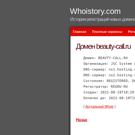
Whoistory.com
История регистраций новых домено
Главная
Платные сервисы
Рег
Домен beauty-call.ru
Домен: BEAUTY-CALL.RU
Организация: JSC System 
DNS-сервер: ns1.hosting.
DNS-сервер: ns2.hosting.
Состояние: REGISTERED, D
Регистратор: REGRU-RU
Создан: 2021-08-19T18:29
Оплачен до: 2022-08-19T1
[
Актуальный Whois
]
Назад