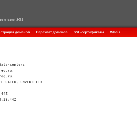
в в зоне .RU
истрация доменов
Перехват доменов
SSL-сертификаты
Whois
data-centers
reg.ru.
reg.ru.
ELEGATED, UNVERIFIED
:44Z
8:29:44Z