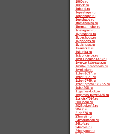
1960a.ru
1block.ru
1cbond.ru
1epeshaps.ru
1epeshops.ru
1epishaps.ru
1famshoping.ru
1format-mebel.ru
1instagram.ru
1lypeshaps.ru
1lypeshops.ru
1lypishaps.ru
1lypishops.ru
1s-market.ru
1skupka.ru
1stconcierge.ru
1win-ludoman1373.ru
1win-zerkalo-saita.ru
1win6782-freespins.ru
1winlucky.ru
1xbet-1037.ru
1xbet-6021.ru
1xbet-6749.ru
1xbet-promo-1x5555.ru
1xbet208.ru
1xgames-luck.ru
1xgames-playx6185.ru
1xslots-7594.ru
2000dom.ru
2023pgkm42.ru
2040p.ru
2144670.ru
23mirstir.ru
24information.ru
24kofe.ru
24movie.ru
24tonytour.ru