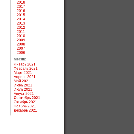
2018
2017
2016
2015
2014
2013
2012
2011
2010
2009
2008
2007
2006
Месяц:
Январь 2021
Февраль 2021
Март 2021
Апрель 2021
Май 2021
Июнь 2021
Июль 2021
Август 2021
Сентябрь 2021
Октябрь 2021
Ноябрь 2021
Декабрь 2021