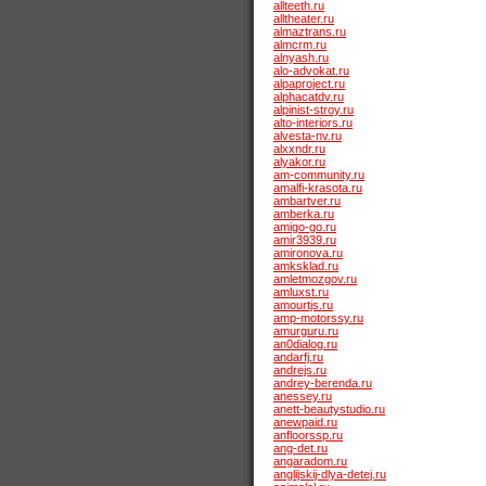
allteeth.ru
alltheater.ru
almaztrans.ru
almcrm.ru
alnyash.ru
alo-advokat.ru
alpaproject.ru
alphacatdv.ru
alpinist-stroy.ru
alto-interiors.ru
alvesta-nv.ru
alxxndr.ru
alyakor.ru
am-community.ru
amalfi-krasota.ru
ambartver.ru
amberka.ru
amigo-go.ru
amir3939.ru
amironova.ru
amksklad.ru
amletmozgov.ru
amluxst.ru
amourtjs.ru
amp-motorssy.ru
amurguru.ru
an0dialog.ru
andarfj.ru
andrejs.ru
andrey-berenda.ru
anessey.ru
anett-beautystudio.ru
anewpaid.ru
anfloorssp.ru
ang-det.ru
angaradom.ru
anglijskij-dlya-detej.ru