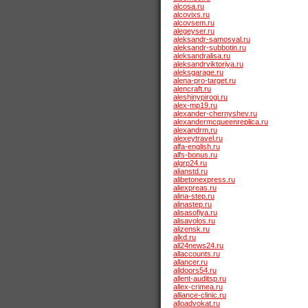
alcosa.ru
alcovixs.ru
alcovsem.ru
alegeyser.ru
aleksandr-samosval.ru
aleksandr-subbotin.ru
aleksandralisa.ru
aleksandrviktoriya.ru
aleksgarage.ru
alena-pro-target.ru
alencraft.ru
aleshinypirogi.ru
alex-mp19.ru
alexander-chernyshev.ru
alexandermcqueenreplica.ru
alexandrm.ru
alexeytravel.ru
alfa-english.ru
alfs-bonus.ru
algrp24.ru
alianstd.ru
alibetonexpress.ru
aliexpreas.ru
alina-step.ru
alinastep.ru
alisasofiya.ru
alisavolos.ru
alizensk.ru
alkd.ru
all24news24.ru
allaccounts.ru
allancer.ru
alldoors54.ru
allent-auditsp.ru
allex-crimea.ru
alliance-clinic.ru
alloadvokat.ru