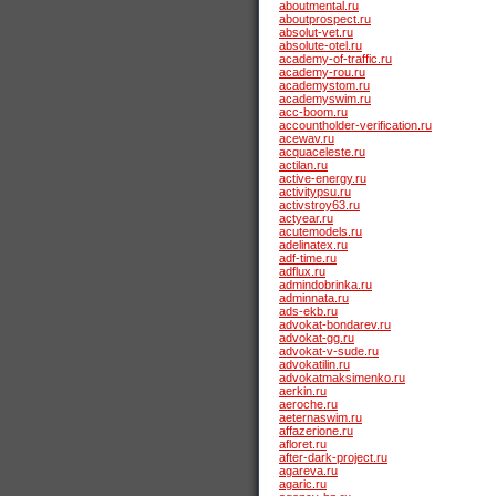
aboutmental.ru
aboutprospect.ru
absolut-vet.ru
absolute-otel.ru
academy-of-traffic.ru
academy-rou.ru
academystom.ru
academyswim.ru
acc-boom.ru
accountholder-verification.ru
acewav.ru
acquaceleste.ru
actilan.ru
active-energy.ru
activitypsu.ru
activstroy63.ru
actyear.ru
acutemodels.ru
adelinatex.ru
adf-time.ru
adflux.ru
admindobrinka.ru
adminnata.ru
ads-ekb.ru
advokat-bondarev.ru
advokat-gg.ru
advokat-v-sude.ru
advokatilin.ru
advokatmaksimenko.ru
aerkin.ru
aeroche.ru
aeternaswim.ru
affazerione.ru
afloret.ru
after-dark-project.ru
agareva.ru
agaric.ru