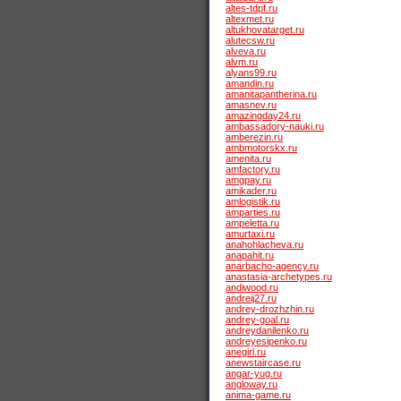
altes-tdpf.ru
altexmet.ru
altukhovatarget.ru
alutecsw.ru
alveva.ru
alvm.ru
alyans99.ru
amandin.ru
amanitapantherina.ru
amasnev.ru
amazingday24.ru
ambassadory-nauki.ru
amberezin.ru
ambmotorskx.ru
amenita.ru
amfactory.ru
amgpay.ru
amikader.ru
amlogistik.ru
amparties.ru
ampeletta.ru
amurtaxi.ru
anahohlacheva.ru
anapahit.ru
anarbacho-agency.ru
anastasia-archetypes.ru
andiwood.ru
andreij27.ru
andrey-drozhzhin.ru
andrey-goal.ru
andreydanilenko.ru
andreyesipenko.ru
anegirl.ru
anewstaircase.ru
angar-yug.ru
angloway.ru
anima-game.ru