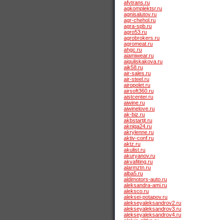
afvtrans.ru
agkomplektsr.ru
agnisalutov.ru
agr-chehol.ru
agra-spb.ru
agro53.ru
agrobrokers.ru
agromeat.ru
ahgc.ru
aiamiwear.ru
aiguliskakova.ru
aik58.ru
air-sales.ru
air-steel.ru
airopolet.ru
airsoft360.ru
aistcenter.ru
aiwine.ru
aiwinelove.ru
ak-biz.ru
akbstartjt.ru
akniga24.ru
akrylenne.ru
aktiv-conf.ru
aktz.ru
akulist.ru
akuryanov.ru
akvafiting.ru
alarmztn.ru
alba5.ru
aldimotors-auto.ru
aleksandra-ami.ru
aleksco.ru
aleksei-potapov.ru
alekseyaleksandrov2.ru
alekseyaleksandrov3.ru
alekseyaleksandrov4.ru