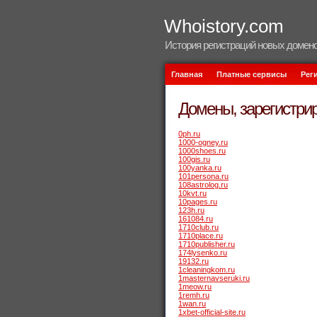
Whoistory.com
История регистраций новых домено
Главная
Платные сервисы
Рег
Домены, зарегистрир
0ph.ru
1000-ogney.ru
1000shoes.ru
100gis.ru
100yanka.ru
101persona.ru
108astrolog.ru
10kvt.ru
10pages.ru
123h.ru
161084.ru
1710club.ru
1710place.ru
1710publisher.ru
174lysenko.ru
19132.ru
1cleaningkom.ru
1masternavseruki.ru
1meow.ru
1remh.ru
1wan.ru
1xbet-official-site.ru