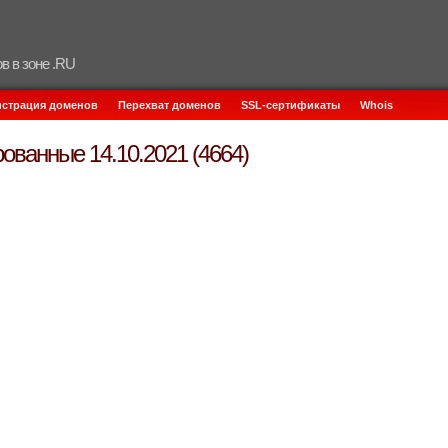
в в зоне .RU
истрация доменов
Перехват доменов
SSL-сертификаты
Whois
ованные 14.10.2021 (4664)