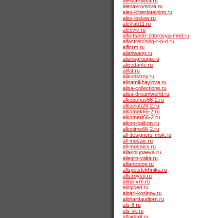
aleluia-plitka.ru
alenaxromova.ru
alex-kinesioteiping.ru
alex-leskov.ru
alexlab11.ru
alexvic.ru
alfa-tsentr-zdorovya-med.ru
alfastretching-r-n-d.ru
alficrm.ru
aliahwang.ru
aliansgroupp.ru
alicedante.ru
alifat.ru
alikonstroy.ru
alinamikhaylova.ru
alisa-collectione.ru
alisa-dreamworld.ru
alkobonus66-2.ru
alkoclub24-2.ru
alkomak66-2.ru
alkomart66-2.ru
alkon-balkon.ru
alkotime66-2.ru
all-designers-msk.ru
all-mosaic.ru
all-mosaics.ru
allakolupaeva.ru
allegro-yalta.ru
alliancetop.ru
allspetstekhnika.ru
allstroysq.ru
alma-vrn.ru
alogiced.ru
alpari-kosinov.ru
alphardaudiorn.ru
als-8.ru
als-sk.ru
altaidarit.ru