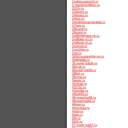
1xslotscasino12.ru
2-masterprofitpro.ru
2022y.ru
220drive.ru
24doska.ru
24hex.ru
24onlinestrachovanie.ru
27may.ru
29brand.ru
29store.ru
2ndflchelyaba-vk.ru
2ndflpiter-kv.ru
2ndflspb-sn.ru
2oeprod.ru
2you2me.ru
2zip.ru
34501sustavishe-on.ru
34djmedia.ru
36-super-kat36.ru
360-air.ru
36super-kat36.ru
38fish.ru
39zona.ru
3week.ru
41mkad.ru
432152.ru
43ugolek.ru
4454045.ru
48-superkat48.ru
48superkat48.ru
4finger.ru
4sezonaa.ru
4slog.ru
4udu.ru
50jr.ru
5632.ru
57-super-kat57.ru