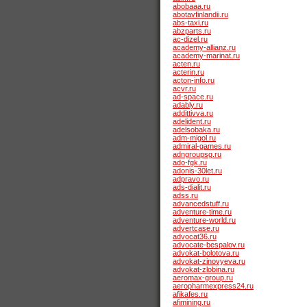
abobaaa.ru
abotavfinlandii.ru
abs-taxi.ru
abzparts.ru
ac-dizel.ru
academy-allianz.ru
academy-marinat.ru
acten.ru
acterin.ru
acton-info.ru
acvr.ru
ad-space.ru
adably.ru
addittivva.ru
adelident.ru
adelsobaka.ru
adm-migol.ru
admiral-games.ru
adngroupsg.ru
ado-fgk.ru
adonis-30let.ru
adpravo.ru
ads-dialit.ru
adss.ru
advancedstuff.ru
adventure-time.ru
adventure-world.ru
advertcase.ru
advocat36.ru
advocate-bespalov.ru
advokat-bolotova.ru
advokat-zinovyeva.ru
advokat-zlobina.ru
aeromax-group.ru
aeropharmexpress24.ru
afikafes.ru
afimining.ru