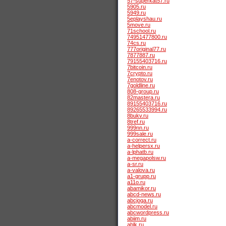
57-superkat57.ru
5905.ru
5949.ru
5eplayshau.ru
5move.ru
71school.ru
74951477800.ru
74cs.ru
777original77.ru
7877887.ru
79155403716.ru
7bitcoin.ru
7crypto.ru
7enotov.ru
7goldline.ru
808-group.ru
82mastera.ru
89155403716.ru
89265533994.ru
8bukv.ru
8tref.ru
999nn.ru
999sale.ru
a-correct.ru
a-helpersx.ru
a-lphatb.ru
a-megapolsw.ru
a-sr.ru
a-valova.ru
a1-grupp.ru
a11o.ru
abamikor.ru
abcd-news.ru
abcjoga.ru
abcmodel.ru
abcwordpress.ru
abiim.ru
ablk.ru