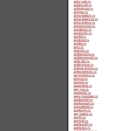
ankz-spb.ru
anlancraft.ru
anlimgroup.ru
anmgtx.ru
anna-babich.ru
anna-bagirova.ru
anna-brileva.ru
annanevmer.ru
annatest1.ru
anninocity.ru
anofpl.ru
anokipol.ru
anrlbb.ru
anrv.ru
anteyku.ru
antiblocking.ru
antiblocking24.ru
antic-dic.ru
antikrizisno.ru
antique-bricks.ru
antiquebricks.ru
ao-graphics.ru
aomcw.ru
aommk.ru
apartolivia.ru
apc-rus.ru
apelsin52.ru
apex-translate.ru
apollopride.ru
apolonsport.ru
appealbhtd.ru
appleprm.ru
apr-status.ru
apr43.ru
aprevid.ru
apteka163.ru
aptekaeu.ru