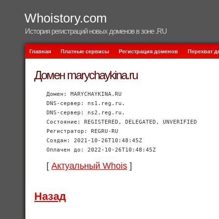
Whoistory.com
История регистраций новых доменов в зоне .RU
Главная
Платные сервисы
Регистрация доменов
Перехват 
Домен marychaykina.ru
Домен: MARYCHAYKINA.RU
DNS-сервер: ns1.reg.ru.
DNS-сервер: ns2.reg.ru.
Состояние: REGISTERED, DELEGATED, UNVERIFIED
Регистратор: REGRU-RU
Создан: 2021-10-26T10:48:45Z
Оплачен до: 2022-10-26T10:48:45Z
[
Актуальный Whois
]
Назад