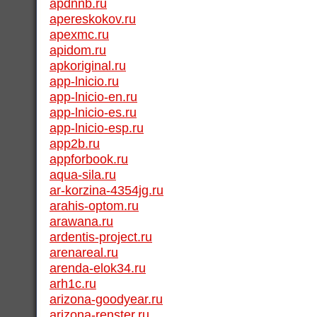
apdnnb.ru
apereskokov.ru
apexmc.ru
apidom.ru
apkoriginal.ru
app-lnicio.ru
app-lnicio-en.ru
app-lnicio-es.ru
app-lnicio-esp.ru
app2b.ru
appforbook.ru
aqua-sila.ru
ar-korzina-4354jg.ru
arahis-optom.ru
arawana.ru
ardentis-project.ru
arenareal.ru
arenda-elok34.ru
arh1c.ru
arizona-goodyear.ru
arizona-renster.ru