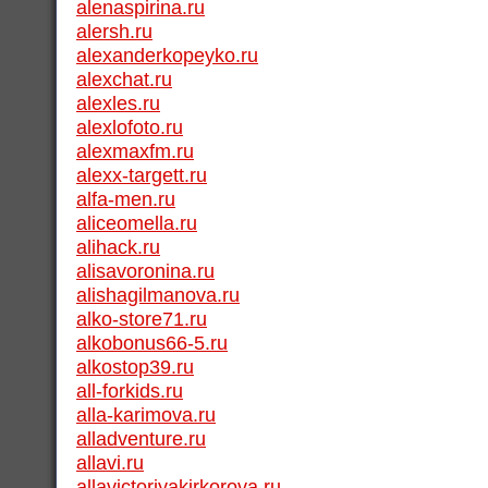
alenaspirina.ru
alersh.ru
alexanderkopeyko.ru
alexchat.ru
alexles.ru
alexlofoto.ru
alexmaxfm.ru
alexx-targett.ru
alfa-men.ru
aliceomella.ru
alihack.ru
alisavoronina.ru
alishagilmanova.ru
alko-store71.ru
alkobonus66-5.ru
alkostop39.ru
all-forkids.ru
alla-karimova.ru
alladventure.ru
allavi.ru
allavictoriyakirkorova.ru