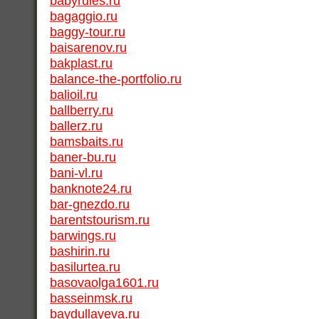
babyrules.ru
bagaggio.ru
baggy-tour.ru
baisarenov.ru
bakplast.ru
balance-the-portfolio.ru
balioil.ru
ballberry.ru
ballerz.ru
bamsbaits.ru
baner-bu.ru
bani-vl.ru
banknote24.ru
bar-gnezdo.ru
barentstourism.ru
barwings.ru
bashirin.ru
basilurtea.ru
basovaolga1601.ru
basseinmsk.ru
baydullayeva.ru