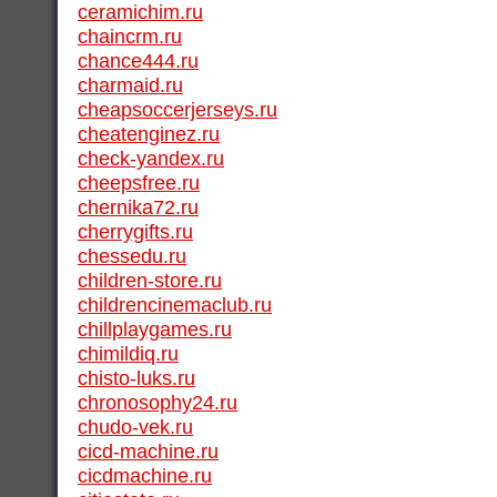
ceramichim.ru
chaincrm.ru
chance444.ru
charmaid.ru
cheapsoccerjerseys.ru
cheatenginez.ru
check-yandex.ru
cheepsfree.ru
chernika72.ru
cherrygifts.ru
chessedu.ru
children-store.ru
childrencinemaclub.ru
chillplaygames.ru
chimildiq.ru
chisto-luks.ru
chronosophy24.ru
chudo-vek.ru
cicd-machine.ru
cicdmachine.ru