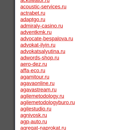
acktiwator.ru
acoustic-services.ru
actrabet.ru
adaptgo.ru
admiraly-casino.ru
adventkmk.ru
advocate-bespalova.ru
advokat-ilyin.ru
advokatsalyutina.ru
adwords-shop.ru
aero-dez.ru
affa-eco.ru
agamitour.ru
agavaonline.ru
agavastream.ru
agilemetodology.ru
agilemetodologyburo.ru
agilestudio.ru
agnivosk.ru
agp-auto.ru
agregat-naprokat.ru