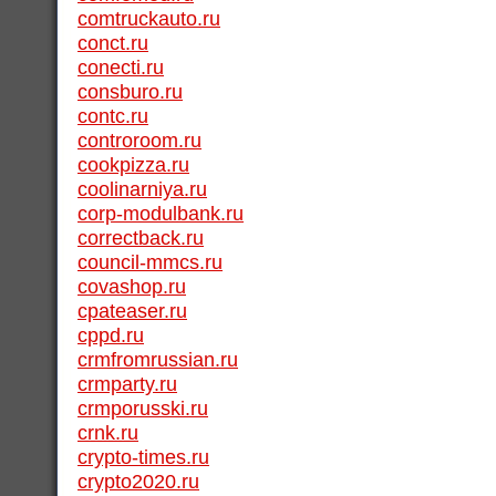
comtruckauto.ru
conct.ru
conecti.ru
consburo.ru
contc.ru
controroom.ru
cookpizza.ru
coolinarniya.ru
corp-modulbank.ru
correctback.ru
council-mmcs.ru
covashop.ru
cpateaser.ru
cppd.ru
crmfromrussian.ru
crmparty.ru
crmporusski.ru
crnk.ru
crypto-times.ru
crypto2020.ru