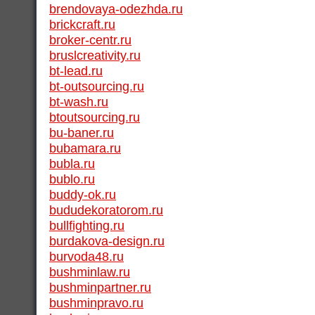
brendovaya-odezhda.ru
brickcraft.ru
broker-centr.ru
bruslcreativity.ru
bt-lead.ru
bt-outsourcing.ru
bt-wash.ru
btoutsourcing.ru
bu-baner.ru
bubamara.ru
bubla.ru
bublo.ru
buddy-ok.ru
bududekoratorom.ru
bullfighting.ru
burdakova-design.ru
burvoda48.ru
bushminlaw.ru
bushminpartner.ru
bushminpravo.ru