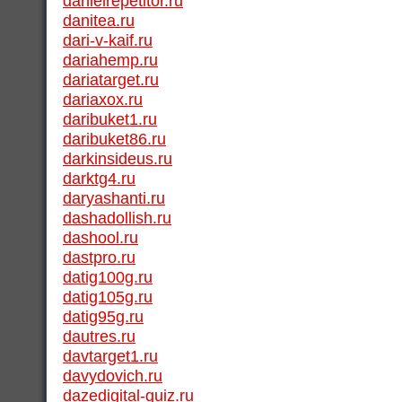
danielrepetitor.ru
danitea.ru
dari-v-kaif.ru
dariahemp.ru
dariatarget.ru
dariaxox.ru
daribuket1.ru
daribuket86.ru
darkinsideus.ru
darktg4.ru
daryashanti.ru
dashadollish.ru
dashool.ru
dastpro.ru
datig100g.ru
datig105g.ru
datig95g.ru
dautres.ru
davtarget1.ru
davydovich.ru
dazedigital-quiz.ru