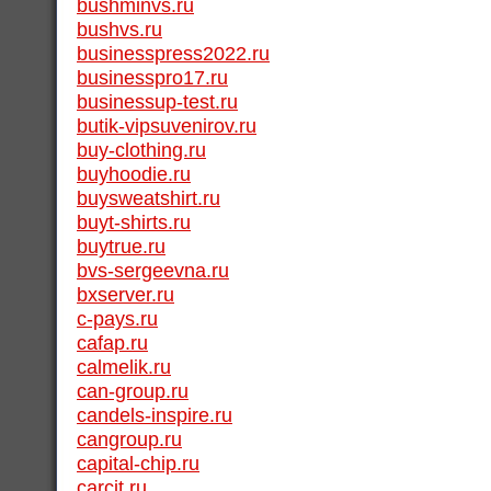
bushminvs.ru
bushvs.ru
businesspress2022.ru
businesspro17.ru
businessup-test.ru
butik-vipsuvenirov.ru
buy-clothing.ru
buyhoodie.ru
buysweatshirt.ru
buyt-shirts.ru
buytrue.ru
bvs-sergeevna.ru
bxserver.ru
c-pays.ru
cafap.ru
calmelik.ru
can-group.ru
candels-inspire.ru
cangroup.ru
capital-chip.ru
carcit.ru