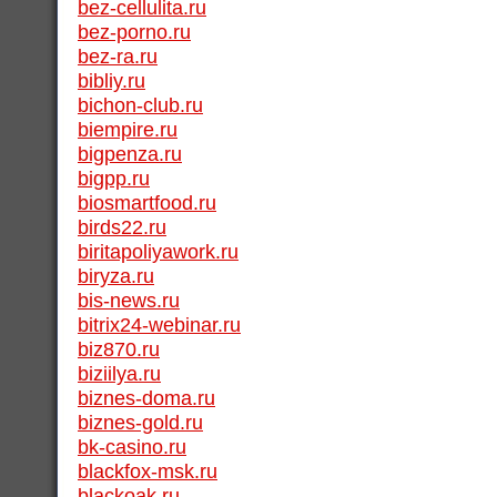
bez-cellulita.ru
bez-porno.ru
bez-ra.ru
bibliy.ru
bichon-club.ru
biempire.ru
bigpenza.ru
bigpp.ru
biosmartfood.ru
birds22.ru
biritapoliyawork.ru
biryza.ru
bis-news.ru
bitrix24-webinar.ru
biz870.ru
biziilya.ru
biznes-doma.ru
biznes-gold.ru
bk-casino.ru
blackfox-msk.ru
blackoak.ru