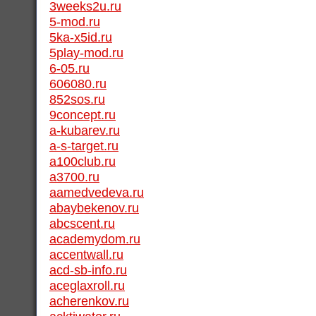
3weeks2u.ru
5-mod.ru
5ka-x5id.ru
5play-mod.ru
6-05.ru
606080.ru
852sos.ru
9concept.ru
a-kubarev.ru
a-s-target.ru
a100club.ru
a3700.ru
aamedvedeva.ru
abaybekenov.ru
abcscent.ru
academydom.ru
accentwall.ru
acd-sb-info.ru
aceglaxroll.ru
acherenkov.ru