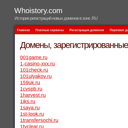
Whoistory.com
История регистраций новых доменов в зоне .RU
Главная
Платные сервисы
Регистрация доменов
Перехват 
Домены, зарегистрированные 
001game.ru
1-casino-xxx.ru
101check.ru
101ulyakov.ru
159uk.ru
1cvspb.ru
1harvest.ru
1iks.ru
1saya.ru
1st-look.ru
1transfersochi.ru
1tvclear.ru