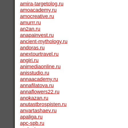
amira-targetolog.ru
amoacademy.ru
amocreative.ru
amurrr.ru
an2an.ru
anapainvest.ru
ancient-mythology.ru
andoras.ru
anextourtravel.ru
angiri.ru
animediaonline.ru
anisstudio.ru
annaacademy.ru
annafilatova.ru
annaflowers22.ru
anokazan.ru
anutastbrospisten.ru
anvartashaev.ru
apaliga.ru
apc-spb.ru