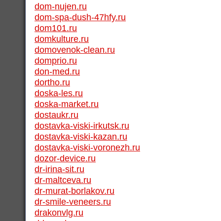
dom-nujen.ru
dom-spa-dush-47hfy.ru
dom101.ru
domkulture.ru
domovenok-clean.ru
domprio.ru
don-med.ru
dortho.ru
doska-les.ru
doska-market.ru
dostaukr.ru
dostavka-viski-irkutsk.ru
dostavka-viski-kazan.ru
dostavka-viski-voronezh.ru
dozor-device.ru
dr-irina-sit.ru
dr-maltceva.ru
dr-murat-borlakov.ru
dr-smile-veneers.ru
drakonvlg.ru