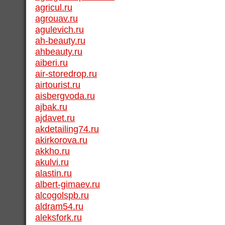
agricul.ru
agrouav.ru
agulevich.ru
ah-beauty.ru
ahbeauty.ru
aiberi.ru
air-storedrop.ru
airtourist.ru
aisbergvoda.ru
ajbak.ru
ajdavet.ru
akdetailing74.ru
akirkorova.ru
akkho.ru
akulvi.ru
alastin.ru
albert-gimaev.ru
alcogolspb.ru
aldram54.ru
aleksfork.ru