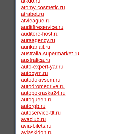
atkdo.ru
atomy-cosmetic.ru
atrabet.ru
atvleague.ru
auditfireservice.ru
auditore-host.ru
auraagency.ru
aurikanail.ru
australia-supermarket.ru
australica.ru
auto-expert-yar.ru
autobym.ru
autodokivsem.ru
autodromedrive.ru
autopokraska24.ru
autoqueen.ru
autorgb.ru
autoservice-tlt.ru
avaclub.ru
avia-bilets.ru
aviaskidon.ru