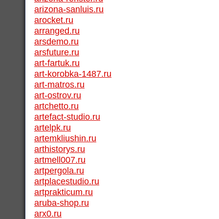
arizona-sanluis.ru
arocket.ru
arranged.ru
arsdemo.ru
arsfuture.ru
art-fartuk.ru
art-korobka-1487.ru
art-matros.ru
art-ostrov.ru
artchetto.ru
artefact-studio.ru
artelpk.ru
artemkliushin.ru
arthistorys.ru
artmell007.ru
artpergola.ru
artplacestudio.ru
artprakticum.ru
aruba-shop.ru
arx0.ru