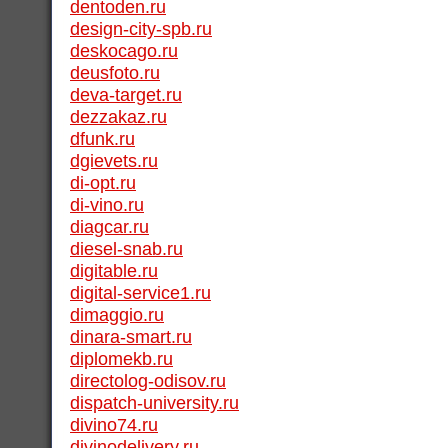
dentoden.ru
design-city-spb.ru
deskocago.ru
deusfoto.ru
deva-target.ru
dezzakaz.ru
dfunk.ru
dgievets.ru
di-opt.ru
di-vino.ru
diagcar.ru
diesel-snab.ru
digitable.ru
digital-service1.ru
dimaggio.ru
dinara-smart.ru
diplomekb.ru
directolog-odisov.ru
dispatch-university.ru
divino74.ru
divinodelivery.ru