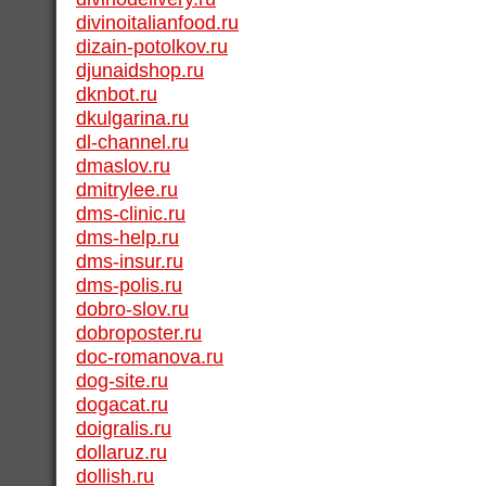
divinoitalianfood.ru
dizain-potolkov.ru
djunaidshop.ru
dknbot.ru
dkulgarina.ru
dl-channel.ru
dmaslov.ru
dmitrylee.ru
dms-clinic.ru
dms-help.ru
dms-insur.ru
dms-polis.ru
dobro-slov.ru
dobroposter.ru
doc-romanova.ru
dog-site.ru
dogacat.ru
doigralis.ru
dollaruz.ru
dollish.ru