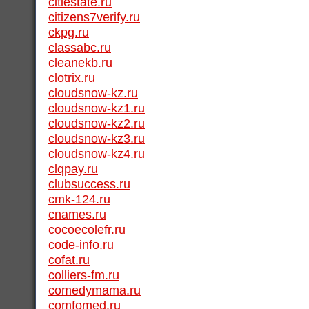
citiestate.ru
citizens7verify.ru
ckpg.ru
classabc.ru
cleanekb.ru
clotrix.ru
cloudsnow-kz.ru
cloudsnow-kz1.ru
cloudsnow-kz2.ru
cloudsnow-kz3.ru
cloudsnow-kz4.ru
clqpay.ru
clubsuccess.ru
cmk-124.ru
cnames.ru
cocoecolefr.ru
code-info.ru
cofat.ru
colliers-fm.ru
comedymama.ru
comfomed.ru