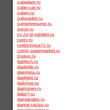
cubadam.ru
cube-cup.ru
cuberi.ru
culturadeti.ru
cumomresume.ru
curun.ru
cv-24-gl-ngh884.ru
cvery.ru
cvetochnica71.ru
czech-supermarket.ru
d-pays.ru
dabtech.ru
dadivide.ru
daemara.ru
dagfight.ru
dailyrust.ru
daimoney.ru
daler7.ru
damianakis.ru
dance-cactus.ru