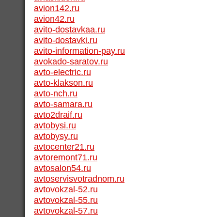
avion142.ru
avion42.ru
avito-dostavkaa.ru
avito-dostavki.ru
avito-information-pay.ru
avokado-saratov.ru
avto-electric.ru
avto-klakson.ru
avto-nch.ru
avto-samara.ru
avto2draif.ru
avtobysi.ru
avtobysy.ru
avtocenter21.ru
avtoremont71.ru
avtosalon54.ru
avtoservisvotradnom.ru
avtovokzal-52.ru
avtovokzal-55.ru
avtovokzal-57.ru