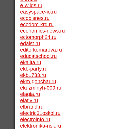
e-wilds.ru
easyspace-io.ru
ecobisnes.ru
ecodom-krd.ru
economics-news.ru
ectomorph24.ru
edaist.ru
editorkomarova.ru
educatschool.ru
ekalita.ru
ekb-party.ru
ekb1733.ru
ekm-gonchar.ru
ekuzminyh-009.ru
elagia.ru
elativ.ru
elbrand.ru
electric31oskol.ru
electroinfo.ru
elektronika-nsk.ru