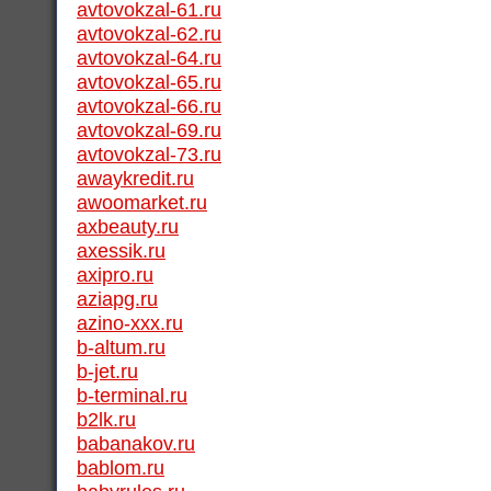
avtovokzal-61.ru
avtovokzal-62.ru
avtovokzal-64.ru
avtovokzal-65.ru
avtovokzal-66.ru
avtovokzal-69.ru
avtovokzal-73.ru
awaykredit.ru
awoomarket.ru
axbeauty.ru
axessik.ru
axipro.ru
aziapg.ru
azino-xxx.ru
b-altum.ru
b-jet.ru
b-terminal.ru
b2lk.ru
babanakov.ru
bablom.ru