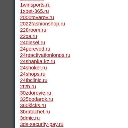
1winsports.ru
1xbet-365.ru
2000tovarov.ru
2022fashionshop.ru
228room.ru
22xa.ru
24diesel.ru
24perevod.ru
24reactivationlonos.ru
24shapka-kz.ru
24shoker.ru
24shops.ru
24tbclinic.ru
2t2b.ru
30zdorovie.ru
325podarok.ru
360kicks.ru
3bratachel.ru
3dmic.ru
3ds-security-pay.ru