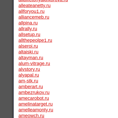
alleateanetty.ru
allforyou1.ru
alliancemeb.ru
allpina.ru
allrally.ru
allsetup.ru
allthepeolpe1.ru
alseroi.ru
altaiski.ru
altayman.ru
alum-vitrage.ru
alvstory.ru
alyapal.ru
am-stk.ru
amberart.ru
ambezrukov.ru
amecarobot.ru
amelinatarget.ru
amelleamonty.ru
ameowch.ru