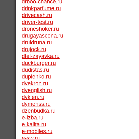
drboo-chance.ru
drinkparfume.ru
drivecash.ru
driver-test.ru
droneshoker.ru
drugayascena.ru
druidruna.ru
drujock.ru
dtel-zayavka.ru
duckburger.ru
dudistas.ru
duplenko.ru
dvekron.ru
dvenglish.ru
dvklen.ru
dymenss.ru
dzenbudka.ru
e-izba.ru
e-kalita.ru
e-mobiles.ru
e-sw.ru