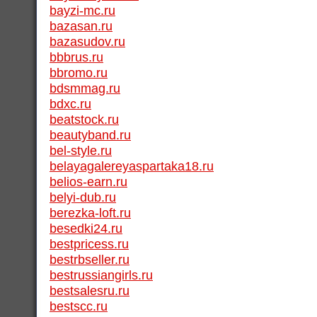
bayzi-mc.ru
bazasan.ru
bazasudov.ru
bbbrus.ru
bbromo.ru
bdsmmag.ru
bdxc.ru
beatstock.ru
beautyband.ru
bel-style.ru
belayagalereyaspartaka18.ru
belios-earn.ru
belyi-dub.ru
berezka-loft.ru
besedki24.ru
bestpricess.ru
bestrbseller.ru
bestrussiangirls.ru
bestsalesru.ru
bestscc.ru