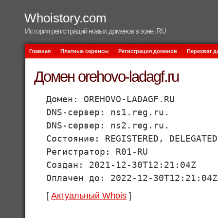
Whoistory.com
История регистраций новых доменов в зоне .RU
Главная
Платные сервисы
Регистрация доменов
Перехват 
Домен orehovo-ladagf.ru
Домен: OREHOVO-LADAGF.RU
DNS-сервер: ns1.reg.ru.
DNS-сервер: ns2.reg.ru.
Состояние: REGISTERED, DELEGATED
Регистратор: R01-RU
Создан: 2021-12-30T12:21:04Z
Оплачен до: 2022-12-30T12:21:04Z
[
Актуальный Whois
]