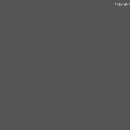
Copyright