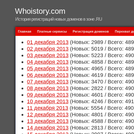
Whoistory.com
История регистраций новых доменов в зоне .RU
Главная
Платные сервисы
Регистрация доменов
Перехват 
01 декабря 2013
(Новых: 2989 / Всего: 48
02 декабря 2013
(Новых: 5019 / Всего: 48
03 декабря 2013
(Новых: 5223 / Всего: 49
04 декабря 2013
(Новых: 4858 / Всего: 48
05 декабря 2013
(Новых: 4965 / Всего: 48
06 декабря 2013
(Новых: 4619 / Всего: 48
07 декабря 2013
(Новых: 3470 / Всего: 49
08 декабря 2013
(Новых: 2822 / Всего: 49
09 декабря 2013
(Новых: 4601 / Всего: 49
10 декабря 2013
(Новых: 4246 / Всего: 49
11 декабря 2013
(Новых: 5554 / Всего: 49
12 декабря 2013
(Новых: 4801 / Всего: 49
13 декабря 2013
(Новых: 4588 / Всего: 49
14 декабря 2013
(Новых: 2813 / Всего: 49