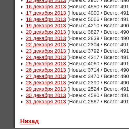
15 декабря 2013
(Новых: 2907 / Всего: 49
16 декабря 2013
(Новых: 4550 / Всего: 49
17 декабря 2013
(Новых: 4000 / Всего: 49
18 декабря 2013
(Новых: 5066 / Всего: 49
19 декабря 2013
(Новых: 4210 / Всего: 49
20 декабря 2013
(Новых: 3827 / Всего: 49
21 декабря 2013
(Новых: 2839 / Всего: 49
22 декабря 2013
(Новых: 2304 / Всего: 49
23 декабря 2013
(Новых: 3792 / Всего: 49
24 декабря 2013
(Новых: 4217 / Всего: 49
25 декабря 2013
(Новых: 4060 / Всего: 49
26 декабря 2013
(Новых: 3714 / Всего: 49
27 декабря 2013
(Новых: 3470 / Всего: 49
28 декабря 2013
(Новых: 2390 / Всего: 49
29 декабря 2013
(Новых: 2524 / Всего: 49
30 декабря 2013
(Новых: 4580 / Всего: 49
31 декабря 2013
(Новых: 2567 / Всего: 49
Назад