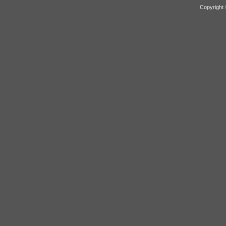
Copyright