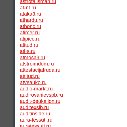
astrotalisman.ru
at-nt.ru
ataka3.ru
athardu.ru
athonc.ru
atimer.ru
atipico.ru
atitud.ru
atl-s.ru
atmosair.ru
atstroimdom.ru
attestacijatruda.ru
attitud.ru
atveauko.ru
audio-markt.ru
audirovanievspb.ru
audit-deukalion.ru
auditexsib.ru
auditinside.ru
aura-tessuti.ru
auratessuti.ru