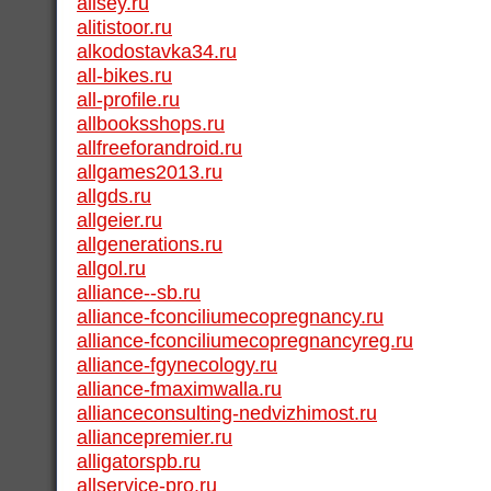
alisey.ru
alitistoor.ru
alkodostavka34.ru
all-bikes.ru
all-profile.ru
allbooksshops.ru
allfreeforandroid.ru
allgames2013.ru
allgds.ru
allgeier.ru
allgenerations.ru
allgol.ru
alliance--sb.ru
alliance-fconciliumecopregnancy.ru
alliance-fconciliumecopregnancyreg.ru
alliance-fgynecology.ru
alliance-fmaximwalla.ru
allianceconsulting-nedvizhimost.ru
alliancepremier.ru
alligatorspb.ru
allservice-pro.ru