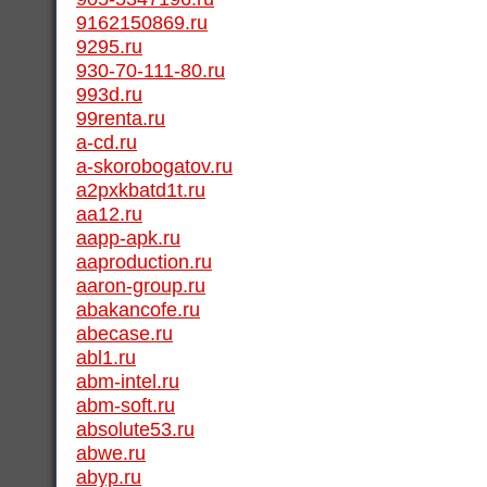
9162150869.ru
9295.ru
930-70-111-80.ru
993d.ru
99renta.ru
a-cd.ru
a-skorobogatov.ru
a2pxkbatd1t.ru
aa12.ru
aapp-apk.ru
aaproduction.ru
aaron-group.ru
abakancofe.ru
abecase.ru
abl1.ru
abm-intel.ru
abm-soft.ru
absolute53.ru
abwe.ru
abyp.ru