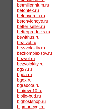
betmillennium.ru
betontex.ru
betonvereia.ru
betonvidnoye.ru
better-seller.ru
betterproducts.ru
bewithus.ru
bez-vol.ru
bez-volokity.ru
bezkomplexsov.ru
bezvol.ru
bezvolokity.ru
bg27.ru
bgda.ru
bgex.ru
bgrabota.ru
bibirevo10.ru
biblio-bud.ru
bighostshop.ru
bigmoneygl.ru