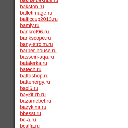
bakha-bakhus.ru
bakston.ru
balletimage.ru
balticcup2013.ru
bamly.ru
bankrot96.ru
bankscope.ru
bany-stroim.ru
barber-house.ru
bassein-aqa.ru
batalerka.ru
batech.ru
battashop.ru
battenergy.ru
baxi5.ru
baykit-rb.ru
bazamebel.ru
bazykina.ru
bbesst.ru
bc-a.ru
bcalfa.ru