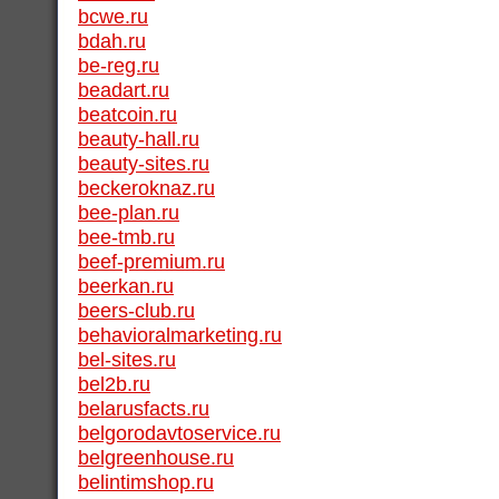
bcwe.ru
bdah.ru
be-reg.ru
beadart.ru
beatcoin.ru
beauty-hall.ru
beauty-sites.ru
beckeroknaz.ru
bee-plan.ru
bee-tmb.ru
beef-premium.ru
beerkan.ru
beers-club.ru
behavioralmarketing.ru
bel-sites.ru
bel2b.ru
belarusfacts.ru
belgorodavtoservice.ru
belgreenhouse.ru
belintimshop.ru