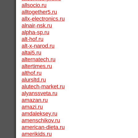
allsocio.ru
alltogether5.ru
allx-electronics.ru
alnair-nsk.ru
alpha-sp.ru
alt-hof.ru
alt-x-narod.ru
altai5.ru
alternatech.ru
altertimes.ru
althof.ru
alursltd.ru
alutech-market.ru
alyanssveta.ru
amazan.ru
amazi.ru
amdaleksey.ru
amenschikov.ru
american-dieta.ru
amerikids.ru