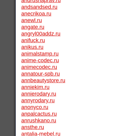
andrushaprav.ru
andsandsed.ru
anecrikoa.ru
anewl.ru
angate.ru
angryl00addz.ru
anifuck.ru
anikus.ru
animalstamp.ru
anime-codec.ru
animecodec.ru
annatour-spb.ru
annbeautystore.ru
anniekim.ru
annierodary.ru
annyrodary.ru
anonyco.ru
anpalcactus.ru
anrushkano.ru
ansthe.ru
antalia-mebel.ru