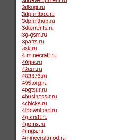
3ddevelopment.ru
3dkupi.ru
3dprintbox.ru
3dprinthub.ru
3dtorrents.ru
3g-gsm.ru
3parts.ru
3sk.ru
4-minecraft.ru
40fps.ru
42cm.ru
483676.ru
495torg.ru
4bgtsur.ru
4business-t.ru
4chicks.ru
4fdownload.ru
4g-craft.ru
4gems.ru
4imgs.ru
4minecraftmod.ru