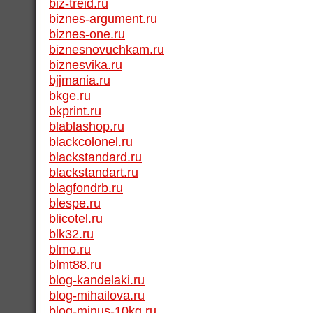
biz-treid.ru
biznes-argument.ru
biznes-one.ru
biznesnovuchkam.ru
biznesvika.ru
bjjmania.ru
bkge.ru
bkprint.ru
blablashop.ru
blackcolonel.ru
blackstandard.ru
blackstandart.ru
blagfondrb.ru
blespe.ru
blicotel.ru
blk32.ru
blmo.ru
blmt88.ru
blog-kandelaki.ru
blog-mihailova.ru
blog-minus-10kg.ru