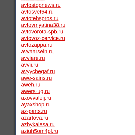
avtostopnews.ru
avtosvet54.ru
avtotehspros.ru
avtovmyatina38.ru
avtovorota-spb.ru
avtovoz-cervice.ru
avtozappa.ru
avvaarsein.ru
avviare.ru
avvii.ru
avyychegaf.ru
awe-sains.ru
aweh.ru
awers-ug.ru
axovvaleij.ru
ayaxshop.ru
az-parts.ru
azartova.ru
azbykalesa.ru
aziuh5om4pl.ru