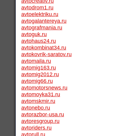
avtocreativ.ru
avtodrom1.ru
avtoelektriku.ru
avtogalantereya.ru
avtografmania.ru
avtoguk.ru
avtohaus24.ru
avtokombinat34.ru
avtokovrik-saratov.ru
avtomaila.ru
avtomig163.ru
avtomig2012.ru
avtomig66.ru
avtomotorsnews.ru
avtomoyka31.ru
avtomskmir.ru
avtonebo.ru
avtorazbor-usa.ru
avtoresgroup.ru
avtoriders.ru
avtorull.ru