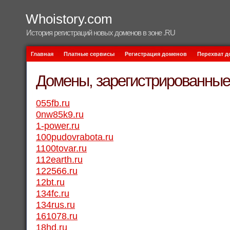
Whoistory.com
История регистраций новых доменов в зоне .RU
Главная
Платные сервисы
Регистрация доменов
Перехват 
Домены, зарегистрированные 
055fb.ru
0nw85k9.ru
1-power.ru
100pudovrabota.ru
1100tovar.ru
112earth.ru
122566.ru
12bt.ru
134fc.ru
134rus.ru
161078.ru
18hd.ru