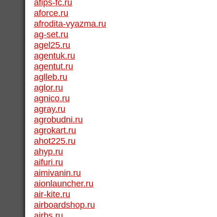
afips-fc.ru
aforce.ru
afrodita-vyazma.ru
ag-set.ru
agel25.ru
agentuk.ru
agentut.ru
aglleb.ru
aglor.ru
agnico.ru
agray.ru
agrobudni.ru
agrokart.ru
ahot225.ru
ahyp.ru
aifuri.ru
aimivanin.ru
aionlauncher.ru
air-kite.ru
airboardshop.ru
airbs.ru