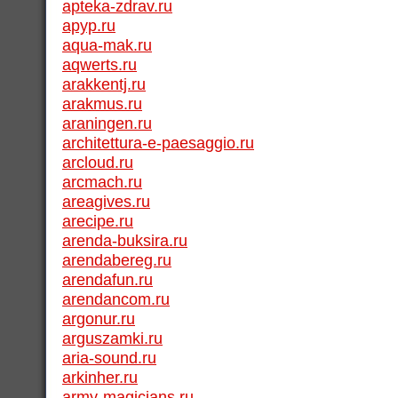
apteka-zdrav.ru
apyp.ru
aqua-mak.ru
aqwerts.ru
arakkentj.ru
arakmus.ru
araningen.ru
architettura-e-paesaggio.ru
arcloud.ru
arcmach.ru
areagives.ru
arecipe.ru
arenda-buksira.ru
arendabereg.ru
arendafun.ru
arendancom.ru
argonur.ru
arguszamki.ru
aria-sound.ru
arkinher.ru
army-magicians.ru