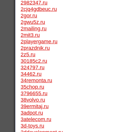
2982347.ru
2cjq4gdbeuc.ru
2gor.ru
2gwu5z.ru
2mailing.ru
2mit3.ru
2playergame.ru
2prazdnik.ru
2z5.ru
30185c2.ru
324797.ru
34462.ru
34remonta.ru
35chop.ru
3796655.ru
38volvo.ru
39ermitaj.ru
3adpot.ru
3atelecom.ru
3d-toys.ru