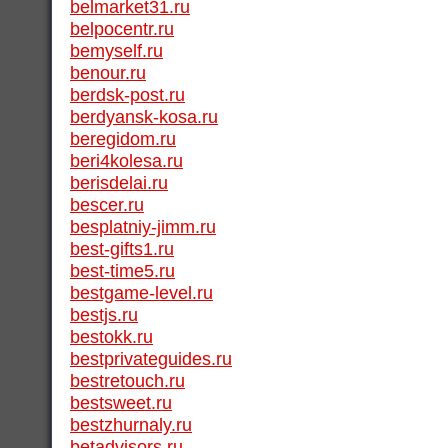
belmarket31.ru
belpocentr.ru
bemyself.ru
benour.ru
berdsk-post.ru
berdyansk-kosa.ru
beregidom.ru
beri4kolesa.ru
berisdelai.ru
bescer.ru
besplatniy-jimm.ru
best-gifts1.ru
best-time5.ru
bestgame-level.ru
bestjs.ru
bestokk.ru
bestprivateguides.ru
bestretouch.ru
bestsweet.ru
bestzhurnaly.ru
betadvisors.ru