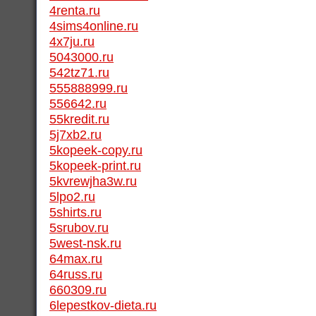
4renta.ru
4sims4online.ru
4x7ju.ru
5043000.ru
542tz71.ru
555888999.ru
556642.ru
55kredit.ru
5j7xb2.ru
5kopeek-copy.ru
5kopeek-print.ru
5kvrewjha3w.ru
5lpo2.ru
5shirts.ru
5srubov.ru
5west-nsk.ru
64max.ru
64russ.ru
660309.ru
6lepestkov-dieta.ru