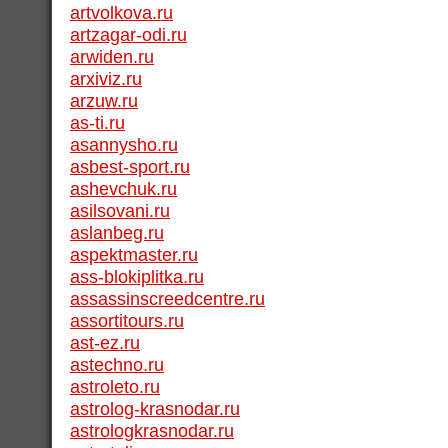
artvolkova.ru
artzagar-odi.ru
arwiden.ru
arxiviz.ru
arzuw.ru
as-ti.ru
asannysho.ru
asbest-sport.ru
ashevchuk.ru
asilsovani.ru
aslanbeg.ru
aspektmaster.ru
ass-blokiplitka.ru
assassinscreedcentre.ru
assortitours.ru
ast-ez.ru
astechno.ru
astroleto.ru
astrolog-krasnodar.ru
astrologkrasnodar.ru