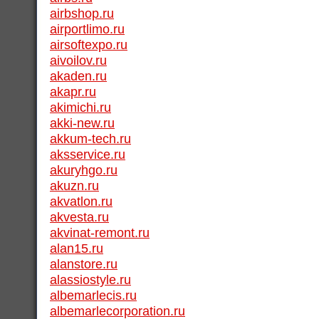
airbshop.ru
airportlimo.ru
airsoftexpo.ru
aivoilov.ru
akaden.ru
akapr.ru
akimichi.ru
akki-new.ru
akkum-tech.ru
aksservice.ru
akuryhgo.ru
akuzn.ru
akvatlon.ru
akvesta.ru
akvinat-remont.ru
alan15.ru
alanstore.ru
alassiostyle.ru
albemarlecis.ru
albemarlecorporation.ru