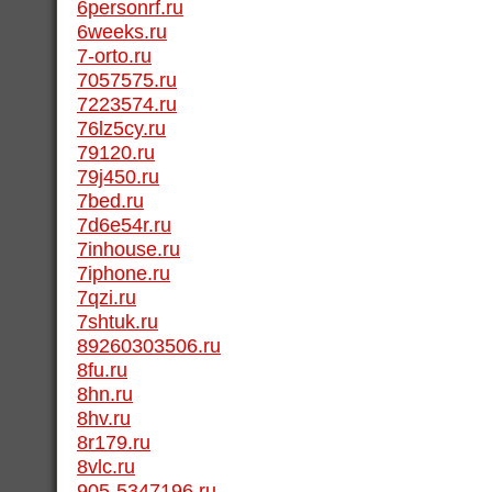
6personrf.ru
6weeks.ru
7-orto.ru
7057575.ru
7223574.ru
76lz5cy.ru
79120.ru
79j450.ru
7bed.ru
7d6e54r.ru
7inhouse.ru
7iphone.ru
7qzi.ru
7shtuk.ru
89260303506.ru
8fu.ru
8hn.ru
8hv.ru
8r179.ru
8vlc.ru
905-5347196.ru