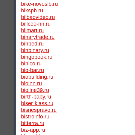
bike-novosib.ru
bikspb.ru
bilbaovideo.ru
billcee-nn.ru
bilmart.ru
binarytrade.ru
binbed.ru
binbinary.ru
bingobook.ru
binico.ru
bio-bar.ru
biobuilding.ru
bioinn.ru
bioline39.ru
birth-baby.ru
biser-klass.ru
bisnespravo.ru
bistroinfo.ru
bitterra.ru
biz-app.ru