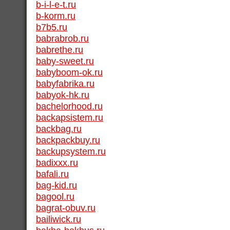
b-i-l-e-t.ru
b-korm.ru
b7b5.ru
babrabrob.ru
babrethe.ru
baby-sweet.ru
babyboom-ok.ru
babyfabrika.ru
babyok-hk.ru
bachelorhood.ru
backapsistem.ru
backbag.ru
backpackbuy.ru
backupsystem.ru
badixxx.ru
bafali.ru
bag-kid.ru
bagool.ru
bagrat-obuv.ru
bailiwick.ru