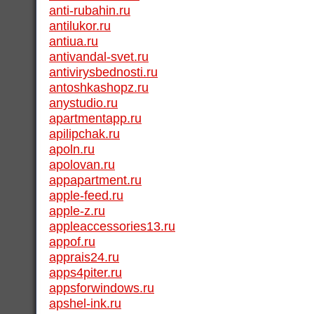
anti-rubahin.ru
antilukor.ru
antiua.ru
antivandal-svet.ru
antivirysbednosti.ru
antoshkashopz.ru
anystudio.ru
apartmentapp.ru
apilipchak.ru
apoln.ru
apolovan.ru
appapartment.ru
apple-feed.ru
apple-z.ru
appleaccessories13.ru
appof.ru
apprais24.ru
apps4piter.ru
appsforwindows.ru
apshel-ink.ru