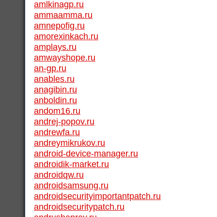
amlkinagp.ru
ammaamma.ru
amnepofig.ru
amorexinkach.ru
amplays.ru
amwayshope.ru
an-gp.ru
anables.ru
anagibin.ru
anboldin.ru
andom16.ru
andrej-popov.ru
andrewfa.ru
andreymikrukov.ru
android-device-manager.ru
androidik-market.ru
androidqw.ru
androidsamsung.ru
androidsecurityimportantpatch.ru
androidsecuritypatch.ru