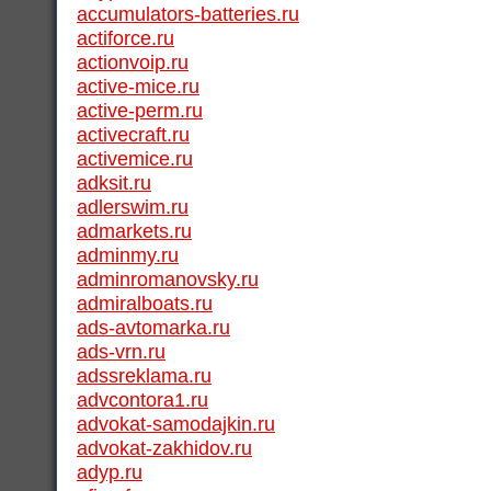
accumulators-batteries.ru
actiforce.ru
actionvoip.ru
active-mice.ru
active-perm.ru
activecraft.ru
activemice.ru
adksit.ru
adlerswim.ru
admarkets.ru
adminmy.ru
adminromanovsky.ru
admiralboats.ru
ads-avtomarka.ru
ads-vrn.ru
adssreklama.ru
advcontora1.ru
advokat-samodajkin.ru
advokat-zakhidov.ru
adyp.ru