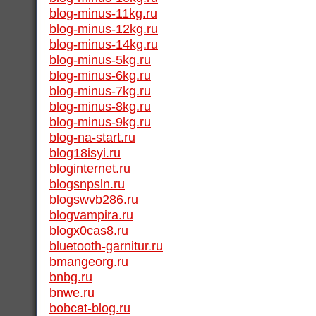
blog-minus-11kg.ru
blog-minus-12kg.ru
blog-minus-14kg.ru
blog-minus-5kg.ru
blog-minus-6kg.ru
blog-minus-7kg.ru
blog-minus-8kg.ru
blog-minus-9kg.ru
blog-na-start.ru
blog18isyi.ru
bloginternet.ru
blogsnpsln.ru
blogswvb286.ru
blogvampira.ru
blogx0cas8.ru
bluetooth-garnitur.ru
bmangeorg.ru
bnbg.ru
bnwe.ru
bobcat-blog.ru