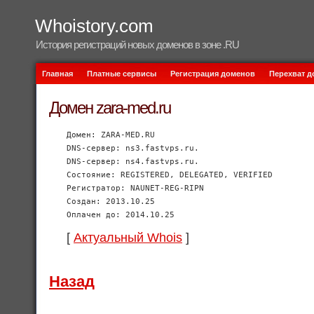
Whoistory.com
История регистраций новых доменов в зоне .RU
Главная
Платные сервисы
Регистрация доменов
Перехват 
Домен zara-med.ru
Домен: ZARA-MED.RU
DNS-сервер: ns3.fastvps.ru.
DNS-сервер: ns4.fastvps.ru.
Состояние: REGISTERED, DELEGATED, VERIFIED
Регистратор: NAUNET-REG-RIPN
Создан: 2013.10.25
Оплачен до: 2014.10.25
[
Актуальный Whois
]
Назад