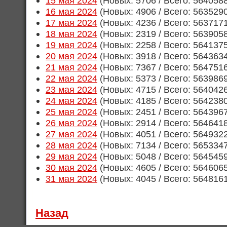
15 мая 2024
(Новых: 5706 / Всего: 564058
16 мая 2024
(Новых: 4906 / Всего: 563529
17 мая 2024
(Новых: 4236 / Всего: 563717
18 мая 2024
(Новых: 2319 / Всего: 563905
19 мая 2024
(Новых: 2258 / Всего: 564137
20 мая 2024
(Новых: 3918 / Всего: 564363
21 мая 2024
(Новых: 7367 / Всего: 564751
22 мая 2024
(Новых: 5373 / Всего: 563986
23 мая 2024
(Новых: 4715 / Всего: 564042
24 мая 2024
(Новых: 4185 / Всего: 564238
25 мая 2024
(Новых: 2451 / Всего: 564396
26 мая 2024
(Новых: 2914 / Всего: 564641
27 мая 2024
(Новых: 4051 / Всего: 564932
28 мая 2024
(Новых: 7134 / Всего: 565334
29 мая 2024
(Новых: 5048 / Всего: 564545
30 мая 2024
(Новых: 4605 / Всего: 564606
31 мая 2024
(Новых: 4045 / Всего: 564816
Назад